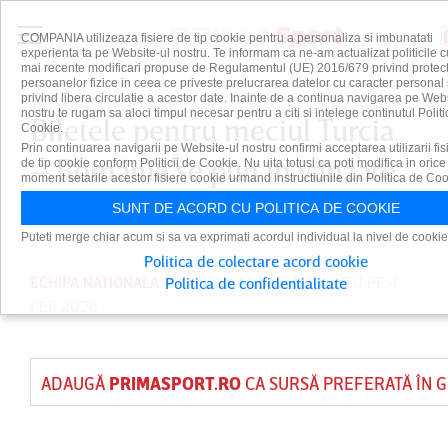
COMPANIA utilizeaza fisiere de tip cookie pentru a personaliza si imbunatati
experienta ta pe Website-ul nostru. Te informam ca ne-am actualizat politicile c
mai recente modificari propuse de Regulamentul (UE) 2016/679 privind protect
persoanelor fizice in ceea ce priveste prelucrarea datelor cu caracter personal 
privind libera circulatie a acestor date. Inainte de a continua navigarea pe Web
nostru te rugam sa aloci timpul necesar pentru a citi si intelege continutul Politi
Biletele pentru meciul Turcia
Cookie.
Prin continuarea navigarii pe Website-ul nostru confirmi acceptarea utilizarii fis
– România se pun în vânzare
de tip cookie conform Politicii de Cookie. Nu uita totusi ca poti modifica in orice
moment setarile acestor fisiere cookie urmand instructiunile din Politica de Coo
vineri. Cât costă un tichet
SUNT DE ACORD CU POLITICA DE COOKIE
Puteti merge chiar acum si sa va exprimati acordul individual la nivel de cookie
Politica de colectare acord cookie
ECHIPA NATIONALA
PUBLICAT DE
DAIAN CUTU
PE 4
Politica de confidentialitate
FEB 2026
ADAUGĂ
PRIMASPORT.RO
CA SURSĂ PREFERATĂ ÎN 