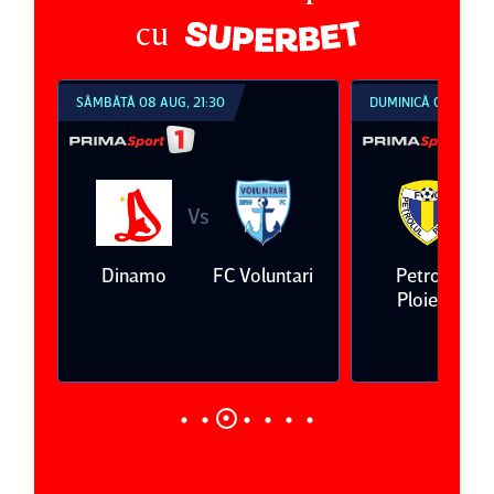
cu
SÂMBĂTĂ 08 AUG, 21:30
DUMINICĂ 09 AUG, 1
Vs
V
eda
Dinamo
FC Voluntari
Petrolul
Ploieşti