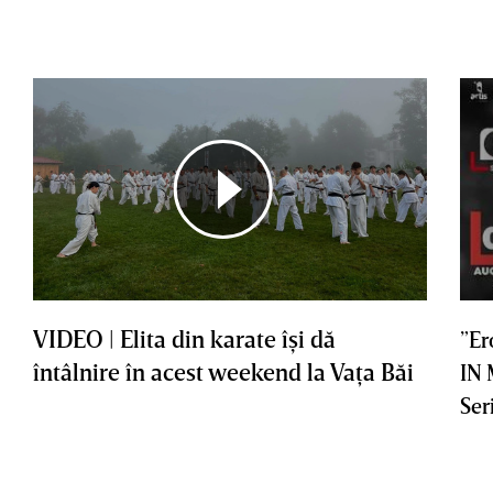
VIDEO | Elita din karate îşi dă
”Er
întâlnire în acest weekend la Vaţa Băi
IN
Ser