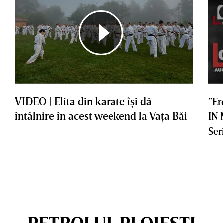
VIDEO | Elita din karate îşi dă
”Er
întâlnire în acest weekend la Vaţa Băi
IN
Ser
PETROLUL PLOIEȘTI