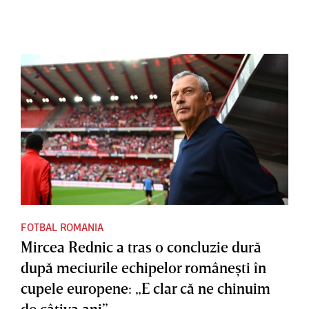
FOTBAL ROMANIA
Mircea Rednic a tras o concluzie dură
după meciurile echipelor româneşti în
cupele europene: „E clar că ne chinuim
de câţiva ani”