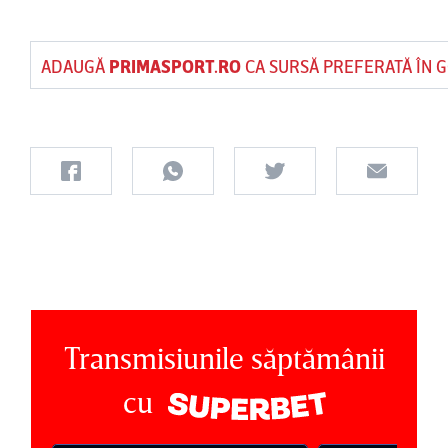
ADAUGĂ
PRIMASPORT.RO
CA SURSĂ PREFERATĂ ÎN 
Transmisiunile săptămânii
cu