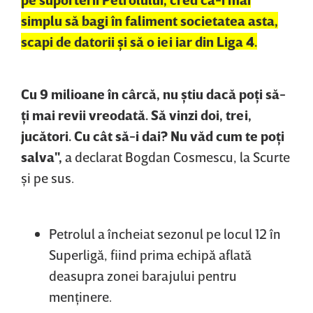
simplu să bagi în faliment societatea asta,
scapi de datorii şi să o iei iar din Liga 4.
Cu 9 milioane în cârcă, nu ştiu dacă poţi să-
ţi mai revii vreodată. Să vinzi doi, trei,
jucători. Cu cât să-i dai? Nu văd cum te poţi
salva",
a declarat Bogdan Cosmescu, la Scurte
şi pe sus.
Petrolul a încheiat sezonul pe locul 12 în
Superligă, fiind prima echipă aflată
deasupra zonei barajului pentru
menţinere.