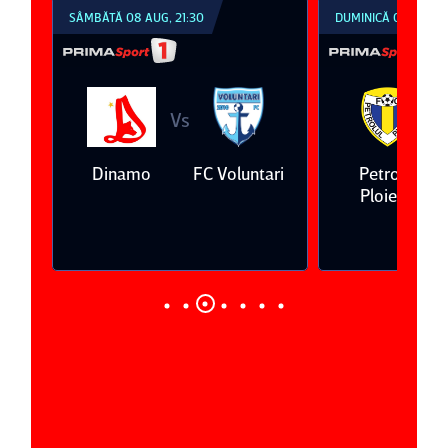
SÂMBĂTĂ 08 AUG, 21:30
DUMINICĂ 09 AUG, 1
Vs
V
eda
Dinamo
FC Voluntari
Petrolul
Ploieşti