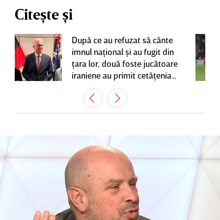
Citește și
După ce au refuzat să cânte
imnul naţional şi au fugit din
ţara lor, două foste jucătoare
iraniene au primit cetăţenia
australiană