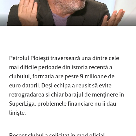
Petrolul Ploieşti traversează una dintre cele
mai dificile perioade din istoria recentă a
clubului, formaţia are peste 9 milioane de
euro datorii. Deşi echipa a reuşit să evite
retrogradarea şi chiar barajul de menţinere în
SuperLiga, problemele financiare nu îi dau
linişte.
Recent clubul a solicitat în mod oficial