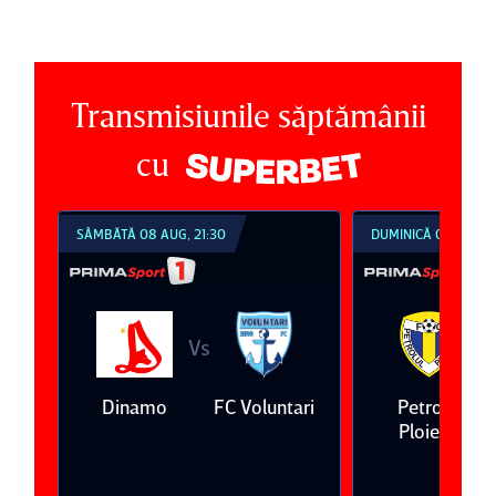
Transmisiunile săptămânii
cu
SÂMBĂTĂ 08 AUG, 21:30
DUMINICĂ 09 AUG, 1
Vs
V
eda
Dinamo
FC Voluntari
Petrolul
Ploieşti