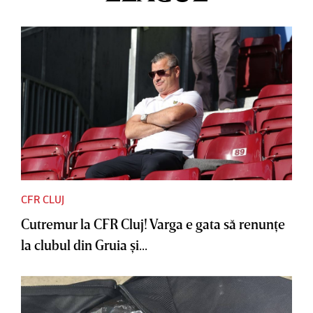
CFR CLUJ
Cutremur la CFR Cluj! Varga e gata să renunţe
la clubul din Gruia şi...