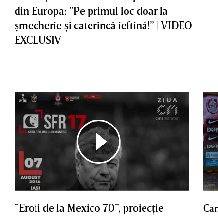
din Europa: ”Pe primul loc doar la
şmecherie şi caterincă ieftină!” | VIDEO
EXCLUSIV
”Eroii de la Mexico 70”, proiecţie
Cam