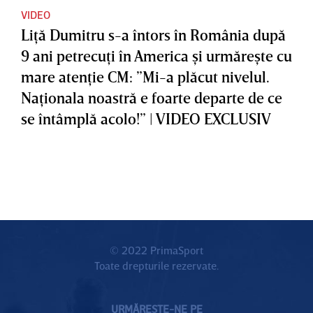
VIDEO
Liţă Dumitru s-a întors în România după
9 ani petrecuţi în America şi urmăreşte cu
mare atenţie CM: ”Mi-a plăcut nivelul.
Naţionala noastră e foarte departe de ce
se întâmplă acolo!” | VIDEO EXCLUSIV
© 2022 PrimaSport
Toate drepturile rezervate.
URMĂREȘTE-NE PE