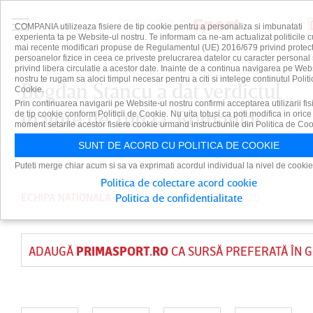
COMPANIA utilizeaza fisiere de tip cookie pentru a personaliza si imbunatati
experienta ta pe Website-ul nostru. Te informam ca ne-am actualizat politicile c
mai recente modificari propuse de Regulamentul (UE) 2016/679 privind protect
persoanelor fizice in ceea ce priveste prelucrarea datelor cu caracter personal 
privind libera circulatie a acestor date. Inainte de a continua navigarea pe Web
nostru te rugam sa aloci timpul necesar pentru a citi si intelege continutul Politi
Bogdan Stancu a dat verdictul
Cookie.
Prin continuarea navigarii pe Website-ul nostru confirmi acceptarea utilizarii fis
înainte de Turcia-România:
de tip cookie conform Politicii de Cookie. Nu uita totusi ca poti modifica in orice
moment setarile acestor fisiere cookie urmand instructiunile din Politica de Coo
”Acesta este un avantaj!”
SUNT DE ACORD CU POLITICA DE COOKIE
Puteti merge chiar acum si sa va exprimati acordul individual la nivel de cookie
Politica de colectare acord cookie
ECHIPA NATIONALA
PUBLICAT PE 23 MAR 2026
Politica de confidentialitate
ADAUGĂ
PRIMASPORT.RO
CA SURSĂ PREFERATĂ ÎN 