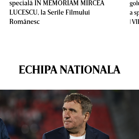
specială IN MEMORIAM MIRCEA
gol
LUCESCU, la Serile Filmului
a s
Românesc
| V
ECHIPA NATIONALA