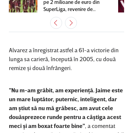
pe 2 milioane de euro din
SuperLiga, revenire de
senzaţie în Gruia
Alvarez a înregistrat astfel a 61-a victorie din
lunga sa carieră, începută în 2005, cu două
remize şi două înfrângeri.
"Nu m-am grăbit, am experienţă. Jaime este
un mare luptător, puternic, inteligent, dar
am ştiut să nu mă grăbesc, am avut cele
douăsprezece runde pentru a câştiga acest
meci şi am boxat foarte bine"
, a comentat