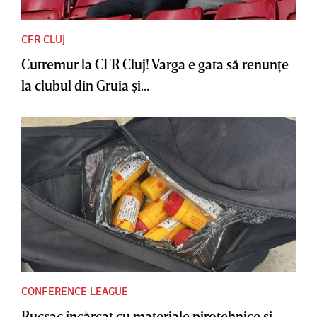
CFR CLUJ
Cutremur la CFR Cluj! Varga e gata să renunţe
la clubul din Gruia şi...
CONFERENCE LEAGUE
Rucsac încărcat cu materiale pirotehnice şi