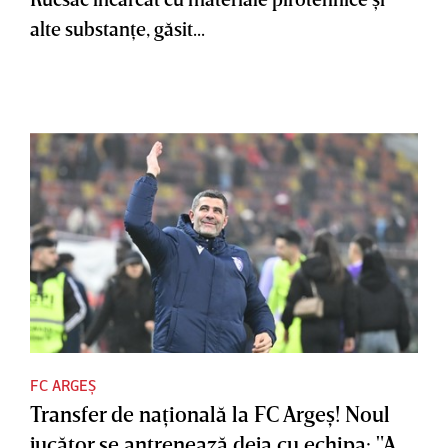
alte substanţe, găsit...
FC ARGEȘ
Transfer de naţională la FC Argeş! Noul
jucător se antrenează deja cu echipa: "A