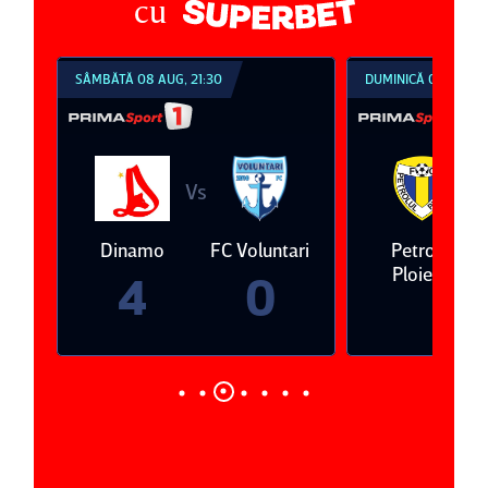
cu
SÂMBĂTĂ 08 AUG, 21:30
DUMINICĂ 09 AUG, 1
Vs
V
eda
Dinamo
FC Voluntari
Petrolul
Ploieşti
4
0