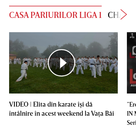
CASA PARIURILOR LIGA 1
CHAMP
VIDEO | Elita din karate îşi dă
”Er
întâlnire în acest weekend la Vaţa Băi
IN
Ser