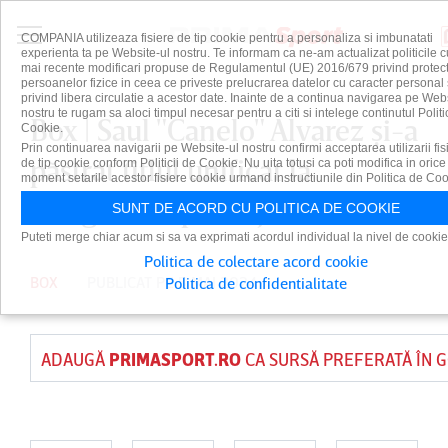
COMPANIA utilizeaza fisiere de tip cookie pentru a personaliza si imbunatati
experienta ta pe Website-ul nostru. Te informam ca ne-am actualizat politicile c
mai recente modificari propuse de Regulamentul (UE) 2016/679 privind protect
persoanelor fizice in ceea ce priveste prelucrarea datelor cu caracter personal 
privind libera circulatie a acestor date. Inainte de a continua navigarea pe Web
nostru te rugam sa aloci timpul necesar pentru a citi si intelege continutul Politi
Box | Saul "Canelo" Alvarez şi-a
Cookie.
Prin continuarea navigarii pe Website-ul nostru confirmi acceptarea utilizarii fis
păstrat titlul unificat la
de tip cookie conform Politicii de Cookie. Nu uita totusi ca poti modifica in orice
moment setarile acestor fisiere cookie urmand instructiunile din Politica de Coo
categoria supermijlocie
SUNT DE ACORD CU POLITICA DE COOKIE
Puteti merge chiar acum si sa va exprimati acordul individual la nivel de cookie
Politica de colectare acord cookie
BOX
PUBLICAT PE 5 MAI 2024
Politica de confidentialitate
ADAUGĂ
PRIMASPORT.RO
CA SURSĂ PREFERATĂ ÎN 