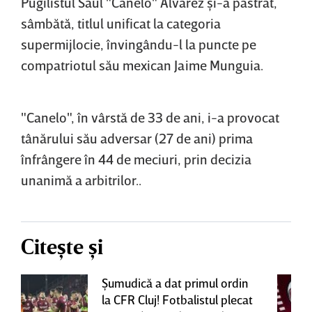
Pugilistul Saul "Canelo" Alvarez şi-a păstrat,
sâmbătă, titlul unificat la categoria
supermijlocie, învingându-l la puncte pe
compatriotul său mexican Jaime Munguia.
"Canelo", în vârstă de 33 de ani, i-a provocat
tânărului său adversar (27 de ani) prima
înfrângere în 44 de meciuri, prin decizia
unanimă a arbitrilor..
Citește și
Şumudică a dat primul ordin
la CFR Cluj! Fotbalistul plecat