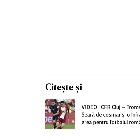
Citește și
iversitatea
VIDEO | CFR Cluj – Trom
pioana României
Seară de coşmar şi o înf
 iniţiativa în
grea pentru fotbalul ro