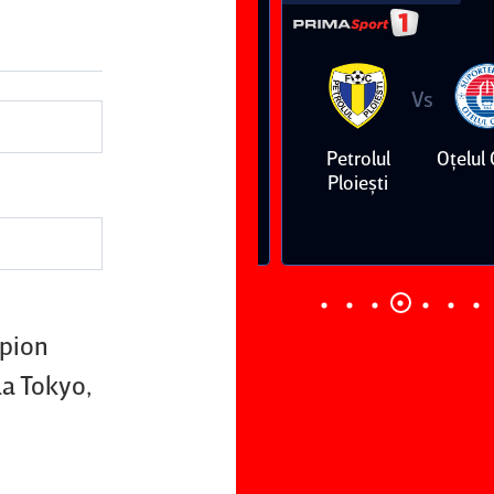
Vs
Vs
Dinamo
FC Voluntari
Petrolul
Oţelul Gal
Ploieşti
mpion
a Tokyo,