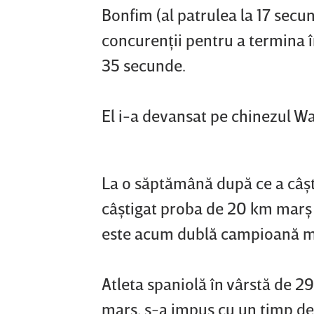
Bonfim (al patrulea la 17 secun
concurenţii pentru a termina în 
35 secunde.
El i-a devansat pe chinezul Wa
La o săptămână după ce a câşt
câştigat proba de 20 km marş 
este acum dublă campioană mo
Atleta spaniolă în vârstă de 
marş, s-a impus cu un timp de 