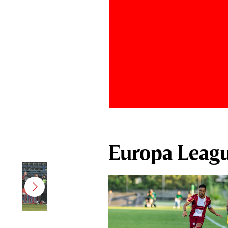
Europa Leag
Jucătorul dorit de Pancu în
Giuleşti vrea să rupă contractul cu
CFR Cluj: ”A făcut notificare la
club”