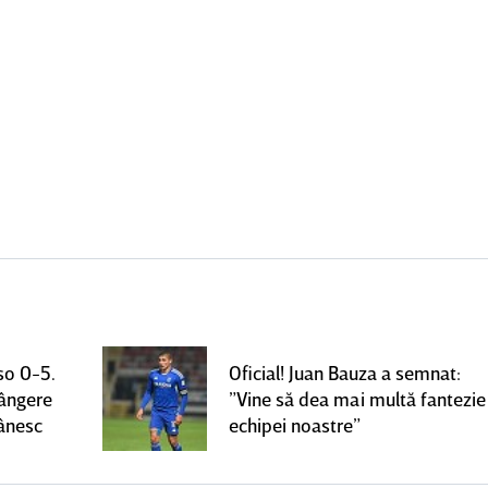
so 0-5.
Oficial! Juan Bauza a semnat:
rângere
”Vine să dea mai multă fantezie
mânesc
echipei noastre”