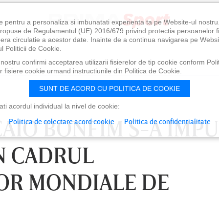
e pentru a personaliza si imbunatati experienta ta pe Website-ul nostr
i propuse de Regulamentul (UE) 2016/679 privind protectia persoanelor f
ibera circulatie a acestor date. Inainte de a continua navigarea pe Websi
l Politicii de Cookie.
ostru confirmi acceptarea utilizarii fisierelor de tip cookie conform Polit
 fisiere cookie urmand instructiunile din Politica de Cookie.
SUNT DE ACORD CU POLITICA DE COOKIE
i acordul individual la nivel de cookie:
AIO BONFIM S-A IMPU
Politica de colectare acord cookie
Politica de confidentialitate
ÎN CADRUL
OR MONDIALE DE
1:00
SÂMBĂTĂ 08 AUG, 18:30
SÂ