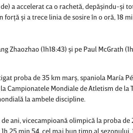
de) a accelerat ca o rachetă, depăşindu-şi to
forţă şi a trece linia de sosire în o oră, 18 m
ng Zhaozhao (1h18:43) şi pe Paul McGrath (1h
igat proba de 35 km marş, spaniola María Pé
la Campionatele Mondiale de Atletism de la T
ndială la ambele discipline.
29 de ani, vicecampioană olimpică la proba de
1h 25 min 54, cel mai bun timp al sezonului, 