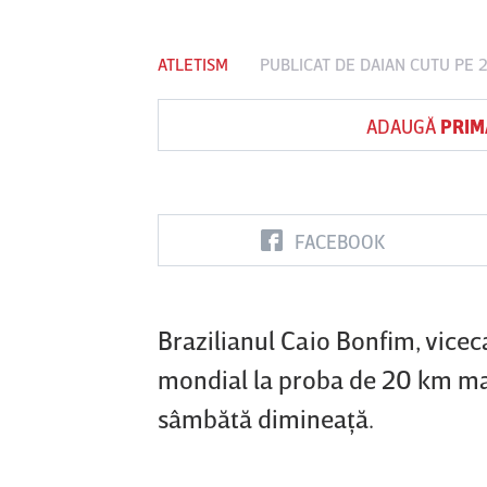
ATLETISM
PUBLICAT DE
DAIAN CUTU
PE 2
Vs
ADAUGĂ
PRIM
nul
Sepsi OSK Sf
FCSB
UTA Arad
oara
Gheorghe
FACEBOOK
Brazilianul Caio Bonfim, vicec
mondial la proba de 20 km mar
sâmbătă dimineaţă.