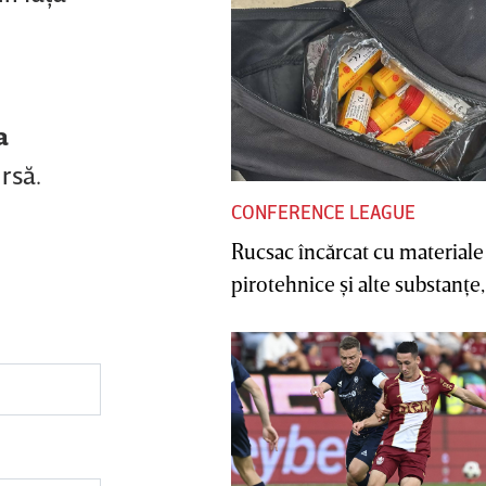
a
rsă.
CONFERENCE LEAGUE
Rucsac încărcat cu materiale
pirotehnice şi alte substanţe, 