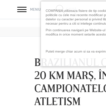
CAUTĂ
MENIU
COMPANIA utilizeaza fisiere de tip cooki
politicile cu cele mai recente modificar
datelor cu caracter personal si privind l
necesar pentru a citi si intelege continutu
Prin continuarea navigarii pe Website-ul n
modifica in orice moment setarile acestor
Puteti merge chiar acum si sa va exprimat
BRAZILIANUL C
20 KM MARŞ, 
CAMPIONATEL
ATLETISM
LUNI 10 AUG, 21:30
VINERI 07 AUG, 2