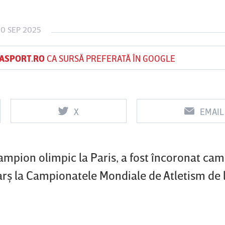
0 SEP 2025
Vs
Vs
ASPORT.RO
CA SURSĂ PREFERATĂ ÎN GOOGLE
Rapid
Farul
Csikszereda
Constanţa
X
EMAIL
ampion olimpic la Paris, a fost încoronat ca
ş la Campionatele Mondiale de Atletism de l