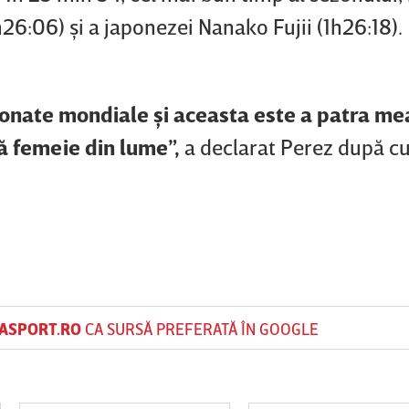
6:06) şi a japonezei Nanako Fujii (1h26:18).
ionate mondiale şi aceasta este a patra me
tă femeie din lume”,
a declarat Perez după cu
ASPORT.RO
CA SURSĂ PREFERATĂ ÎN GOOGLE