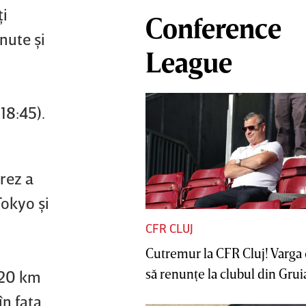
ţi
Conference
inute şi
League
18:45).
rez a
okyo şi
CFR CLUJ
Cutremur la CFR Cluj! Varga 
să renunţe la clubul din Gruia 
 20 km
în faţa