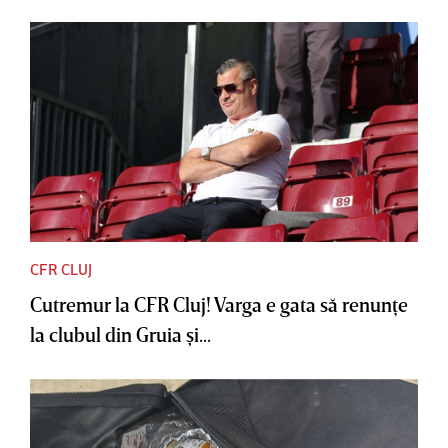
CFR CLUJ
Cutremur la CFR Cluj! Varga e gata să renunţe
la clubul din Gruia şi...