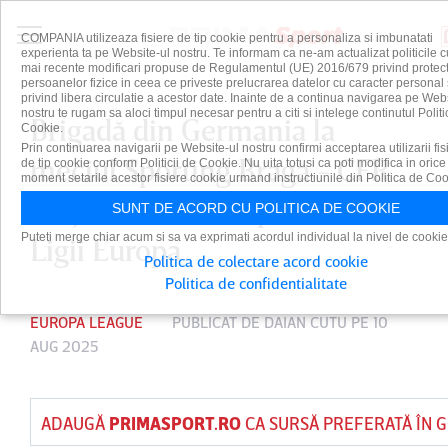
COMPANIA utilizeaza fisiere de tip cookie pentru a personaliza si imbunatati
experienta ta pe Website-ul nostru. Te informam ca ne-am actualizat politicile c
mai recente modificari propuse de Regulamentul (UE) 2016/679 privind protect
persoanelor fizice in ceea ce priveste prelucrarea datelor cu caracter personal 
privind libera circulatie a acestor date. Inainte de a continua navigarea pe Web
nostru te rugam sa aloci timpul necesar pentru a citi si intelege continutul Politi
Brigadă din Germania la
Cookie.
Prin continuarea navigarii pe Website-ul nostru confirmi acceptarea utilizarii fis
meciul Sporting Braga - CFR
de tip cookie conform Politicii de Cookie. Nu uita totusi ca poti modifica in orice
moment setarile acestor fisiere cookie urmand instructiunile din Politica de Coo
Cluj, din turul trei preliminar al
SUNT DE ACORD CU POLITICA DE COOKIE
Puteti merge chiar acum si sa va exprimati acordul individual la nivel de cookie
Ligii Europa
Politica de colectare acord cookie
Politica de confidentialitate
EUROPA LEAGUE
PUBLICAT DE
DAIAN CUTU
PE 10
AUG 2025
ADAUGĂ
PRIMASPORT.RO
CA SURSĂ PREFERATĂ ÎN 