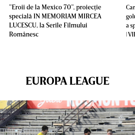
”Eroii de la Mexico 70”, proiecţie
Cam
specială IN MEMORIAM MIRCEA
gol
LUCESCU, la Serile Filmului
a s
Românesc
| V
EUROPA LEAGUE