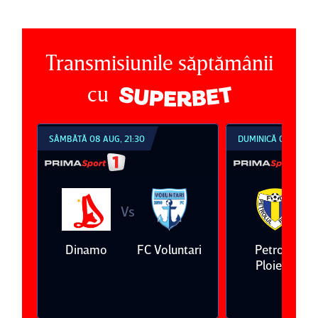
Transmisiunile săptămânii
cu
SÂMBĂTĂ 08 AUG, 21:30
DUMINICĂ 09 AUG, 1
Vs
V
eda
Dinamo
FC Voluntari
Petrolul
Ploieşti