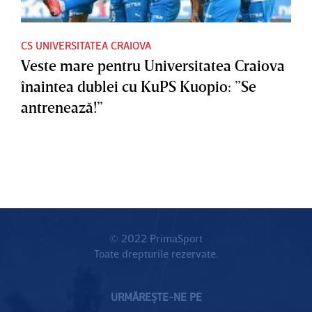
CS UNIVERSITATEA CRAIOVA
Veste mare pentru Universitatea Craiova
înaintea dublei cu KuPS Kuopio: ”Se
antrenează!”
© 2022 PrimaSport
Toate drepturile rezervate.
URMĂREȘTE-NE PE