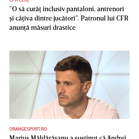
”O să curăţ inclusiv pantaloni, antrenori
şi câţiva dintre jucători”. Patronul lui CFR
anunţă măsuri drastice
ORANGESPORT.RO
Marius Măldărăşanu a susţinut că Andrei