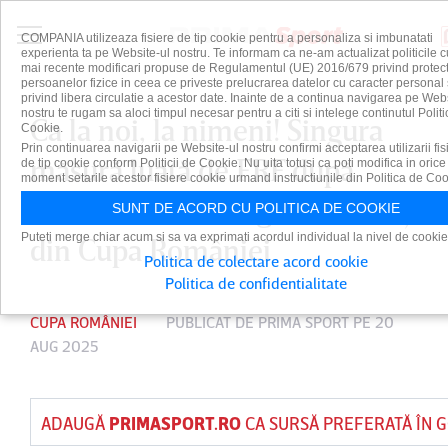
COMPANIA utilizeaza fisiere de tip cookie pentru a personaliza si imbunatati
experienta ta pe Website-ul nostru. Te informam ca ne-am actualizat politicile c
mai recente modificari propuse de Regulamentul (UE) 2016/679 privind protect
persoanelor fizice in ceea ce priveste prelucrarea datelor cu caracter personal 
privind libera circulatie a acestor date. Inainte de a continua navigarea pe Web
nostru te rugam sa aloci timpul necesar pentru a citi si intelege continutul Politi
Ca la noi, la nimeni! Singura
Cookie.
Prin continuarea navigarii pe Website-ul nostru confirmi acceptarea utilizarii fis
măsură luată de FRF după
de tip cookie conform Politicii de Cookie. Nu uita totusi ca poti modifica in orice
moment setarile acestor fisiere cookie urmand instructiunile din Politica de Coo
scandalul de la tragerea la sorţi
SUNT DE ACORD CU POLITICA DE COOKIE
Puteti merge chiar acum si sa va exprimati acordul individual la nivel de cookie
din Cupa României
Politica de colectare acord cookie
Politica de confidentialitate
CUPA ROMÂNIEI
PUBLICAT DE
PRIMA SPORT
PE 20
AUG 2025
ADAUGĂ
PRIMASPORT.RO
CA SURSĂ PREFERATĂ ÎN 