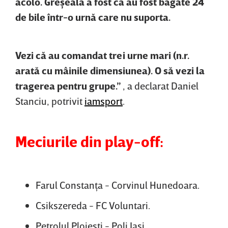
acolo. Greşeala a fost că au fost băgate 24
de bile într-o urnă care nu suporta.
Vezi că au comandat trei urne mari (n.r.
arată cu mâinile dimensiunea). O să vezi la
tragerea pentru grupe.”
, a declarat Daniel
Stanciu, potrivit
iamsport
.
Meciurile din play-off:
Farul Constanţa - Corvinul Hunedoara.
Csikszereda - FC Voluntari.
Petrolul Ploieşti - Poli Iaşi.