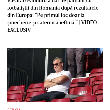
Basarab Panduru a dat de pământ cu
fotbaliştii din România după rezultatele
din Europa: ”Pe primul loc doar la
şmecherie şi caterincă ieftină!” | VIDEO
EXCLUSIV
CFR CLUJ