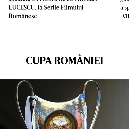
LUCESCU, la Serile Filmului
a s
Românesc
| V
CUPA ROMÂNIEI