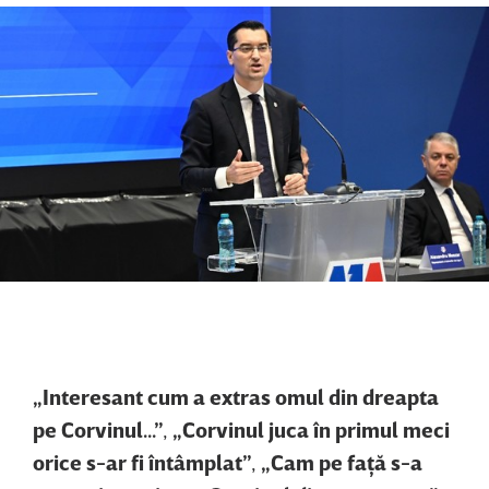
„Interesant cum a extras omul din dreapta
pe Corvinul...”
,
„Corvinul juca în primul meci
orice s-ar fi întâmplat”
,
„Cam pe faţă s-a