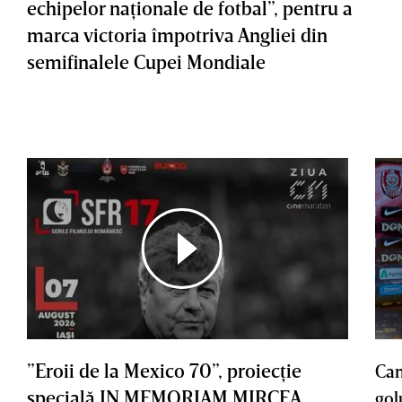
echipelor naţionale de fotbal”, pentru a
marca victoria împotriva Angliei din
semifinalele Cupei Mondiale
”Eroii de la Mexico 70”, proiecţie
Cam
specială IN MEMORIAM MIRCEA
gol