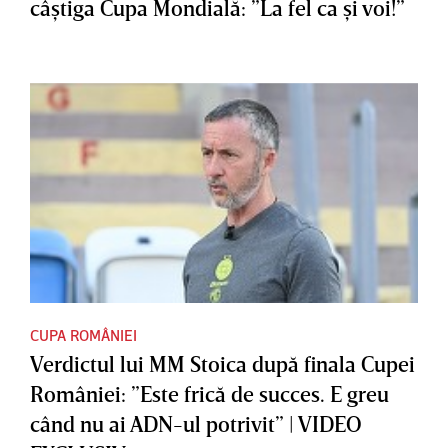
câştiga Cupa Mondială: ”La fel ca şi voi!”
CUPA ROMÂNIEI
Verdictul lui MM Stoica după finala Cupei
României: ”Este frică de succes. E greu
când nu ai ADN-ul potrivit” | VIDEO