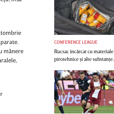
octombrie
aparate.
CONFERENCE LEAGUE
 cu mânere
Rucsac încărcat cu materiale
pirotehnice şi alte substanţe, 
aralele,
r