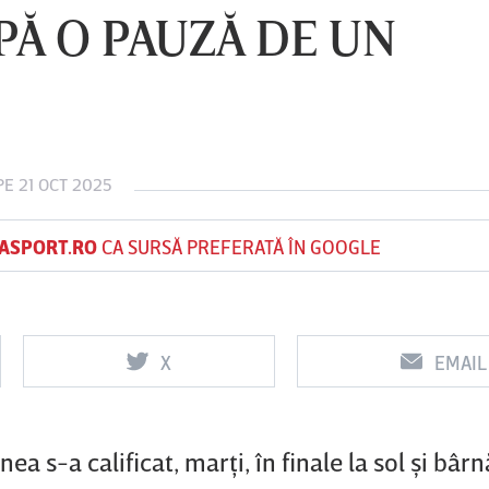
Ă O PAUZĂ DE UN
Vs
Vs
f
FCSB
UTA Arad
Rapid
E 21 OCT 2025
ASPORT.RO
CA SURSĂ PREFERATĂ ÎN GOOGLE
X
EMAIL
s-a calificat, marţi, în finale la sol şi bârnă