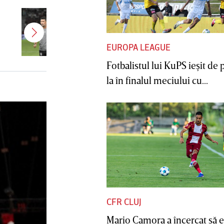
Antonio Folha a fost demis de la
CFR Cluj! Alţi 3 jucători sunt OUT
EUROPA LEAGUE
Fotbalistul lui KuPS ieşit de 
la în finalul meciului cu...
CFR CLUJ
Mario Camora a încercat să e