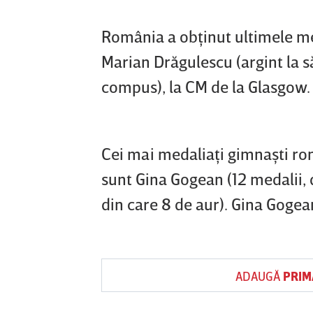
România a obţinut ultimele me
Marian Drăgulescu (argint la să
compus), la CM de la Glasgow.
Cei mai medaliaţi gimnaşti ro
sunt Gina Gogean (12 medalii, 
din care 8 de aur). Gina Gogean
ADAUGĂ
PRIM