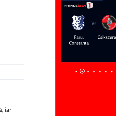
Vs
Vs
Farul
Csikszereda
Dinamo
FC Volunt
Constanţa
, iar