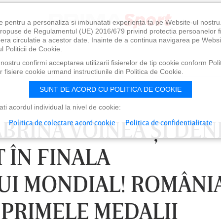
e pentru a personaliza si imbunatati experienta ta pe Website-ul nostr
i propuse de Regulamentul (UE) 2016/679 privind protectia persoanelor f
ibera circulatie a acestor date. Inainte de a continua navigarea pe Websi
l Politicii de Cookie.
ostru confirmi acceptarea utilizarii fisierelor de tip cookie conform Polit
 fisiere cookie urmand instructiunile din Politica de Cookie.
SUNT DE ACORD CU POLITICA DE COOKIE
i acordul individual la nivel de cookie:
ABRINA VOINEA ŞI DEN
Politica de colectare acord cookie
Politica de confidentialitate
 ÎN FINALA
UI MONDIAL! ROMÂNI
 PRIMELE MEDALII
0
VINERI 07 AUG, 21:00
SÂ