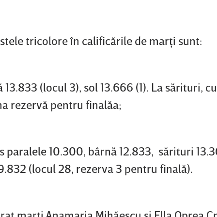
ele tricolore în calificările de marţi sunt:
.833 (locul 3), sol 13.666 (1). La sărituri, cu
ima rezervă pentru finalăa;
us paralele 10.300, bârnă 12.833, sărituri 13.
832 (locul 28, rezerva 3 pentru finală).
at marţi Anamaria Mihăescu şi Ella Oprea Cr