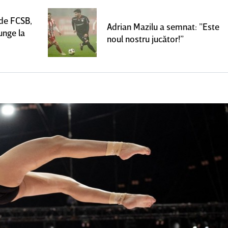
 de FCSB,
Adrian Mazilu a semnat: ”Este
unge la
noul nostru jucător!”