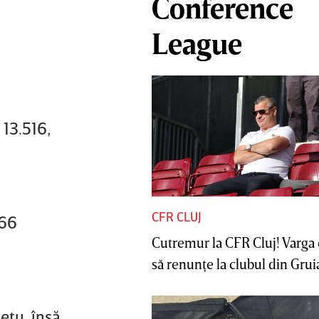
Conference
League
 13.516,
CFR CLUJ
366
Cutremur la CFR Cluj! Varga 
să renunţe la clubul din Gruia 
eţu, însă