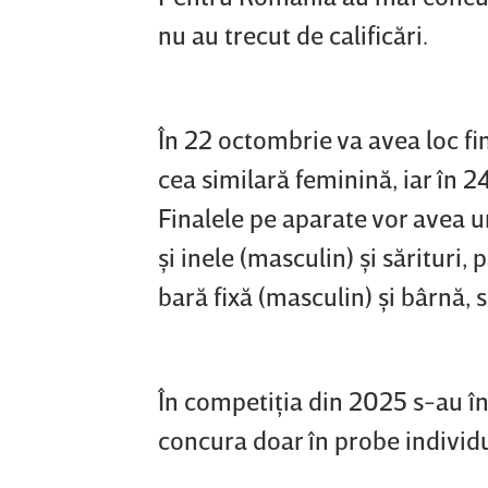
nu au trecut de calificări.
În 22 octombrie va avea loc f
cea similară feminină, iar în 
Finalele pe aparate vor avea 
şi inele (masculin) şi sărituri,
bară fixă (masculin) şi bârnă, s
În competiţia din 2025 s-au îns
concura doar în probe individu