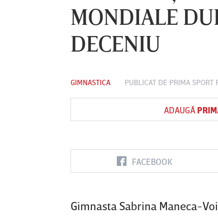
MONDIALE DUP
DECENIU
Vs
FC Botoşani
Corvinul
Sepsi OSK S
Hunedoara
Gheorghe
GIMNASTICA
PUBLICAT DE
PRIMA SPORT
P
ADAUGĂ
PRIM
FACEBOOK
Gimnasta Sabrina Maneca-Voinea 