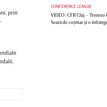
CONFERENCE LEAGUE
ni, prin
VIDEO | CFR Cluj – Tromso 
-
Seară de coşmar şi o înfrânge
ondiale
dalii,