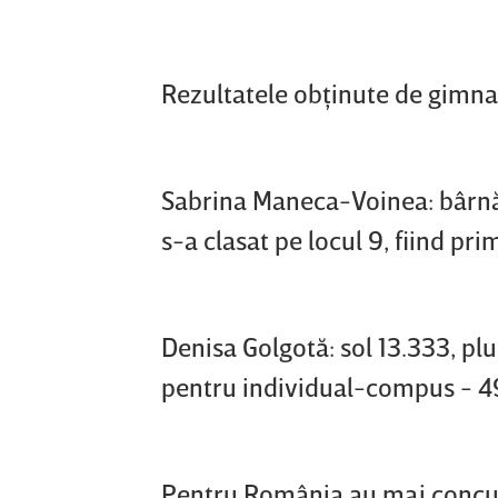
Rezultatele obţinute de gimnast
Sabrina Maneca-Voinea: bârnă 13
s-a clasat pe locul 9, fiind pr
Denisa Golgotă: sol 13.333, pl
pentru individual-compus - 49.
Pentru România au mai concur