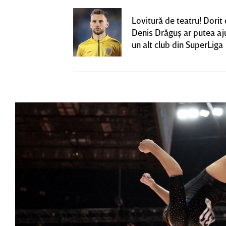
ează să fie
Lovitură de teatru! Dorit
me mare de la
Denis Drăguş ar putea aj
fi OUT
un alt club din SuperLiga