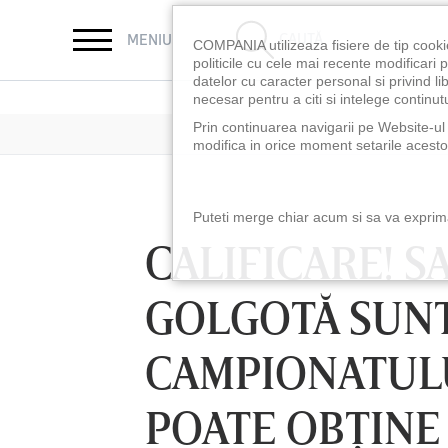
CAUTĂ
MENIU
COMPANIA utilizeaza fisiere de tip cooki
politicile cu cele mai recente modificar
datelor cu caracter personal si privind l
necesar pentru a citi si intelege continutu
Prin continuarea navigarii pe Website-ul n
modifica in orice moment setarile acestor
Puteti merge chiar acum si sa va exprimat
CALIFICARE! S
GOLGOTĂ SUNT
CAMPIONATUL
POATE OBŢINE
LUNI 10 AUG, 18:30
LUNI 10 AUG, 21:3