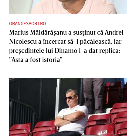
ORANGESPORT.RO
Marius Măldărăşanu a susţinut că Andrei
Nicolescu a încercat să-l păcălească, iar
preşedintele lui Dinamo i-a dat replica:
”Asta a fost istoria”