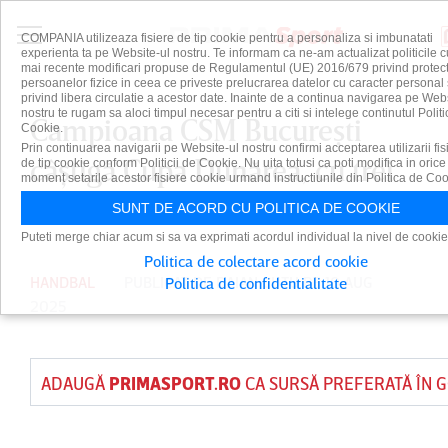
COMPANIA utilizeaza fisiere de tip cookie pentru a personaliza si imbunatati
experienta ta pe Website-ul nostru. Te informam ca ne-am actualizat politicile c
mai recente modificari propuse de Regulamentul (UE) 2016/679 privind protect
persoanelor fizice in ceea ce priveste prelucrarea datelor cu caracter personal 
privind libera circulatie a acestor date. Inainte de a continua navigarea pe Web
nostru te rugam sa aloci timpul necesar pentru a citi si intelege continutul Politi
Campioana CSM Bucureşti
Cookie.
Prin continuarea navigarii pe Website-ul nostru confirmi acceptarea utilizarii fis
câştigă Cupa Dunărea, cu trei
de tip cookie conform Politicii de Cookie. Nu uita totusi ca poti modifica in orice
moment setarile acestor fisiere cookie urmand instructiunile din Politica de Coo
victorii
SUNT DE ACORD CU POLITICA DE COOKIE
Puteti merge chiar acum si sa va exprimati acordul individual la nivel de cookie
Politica de colectare acord cookie
HANDBAL
PUBLICAT DE
DAIAN CUTU
PE 10 AUG
Politica de confidentialitate
2025
ADAUGĂ
PRIMASPORT.RO
CA SURSĂ PREFERATĂ ÎN 