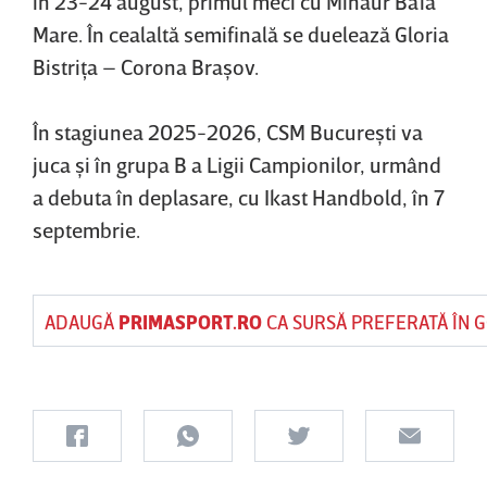
în 23-24 august, primul meci cu Minaur Baia
Mare. În cealaltă semifinală se duelează Gloria
Bistriţa – Corona Braşov.
În stagiunea 2025-2026, CSM Bucureşti va
juca şi în grupa B a Ligii Campionilor, urmând
a debuta în deplasare, cu Ikast Handbold, în 7
septembrie.
ADAUGĂ
PRIMASPORT.RO
CA SURSĂ PREFERATĂ ÎN 