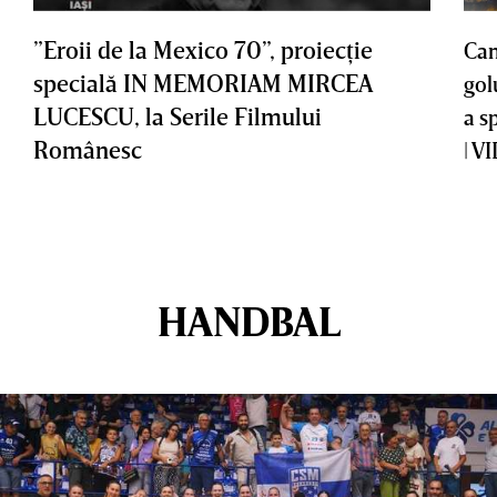
”Eroii de la Mexico 70”, proiecţie
Cam
specială IN MEMORIAM MIRCEA
gol
LUCESCU, la Serile Filmului
a s
Românesc
| V
HANDBAL