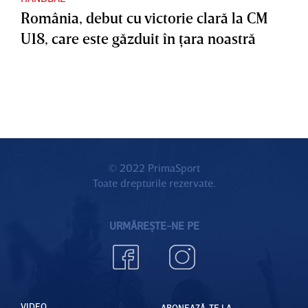
România, debut cu victorie clară la CM
U18, care este găzduit în ţara noastră
© 2022 PrimaSport
Toate drepturile rezervate.
URMĂREȘTE-NE PE
VIDEO
ABONEAZĂ-TE LA