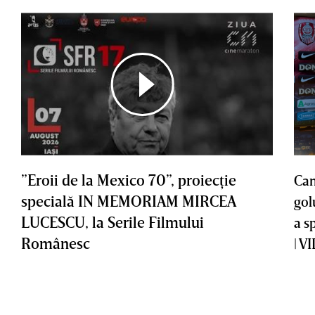
”Eroii de la Mexico 70”, proiecţie
Cam
specială IN MEMORIAM MIRCEA
gol
LUCESCU, la Serile Filmului
a s
Românesc
| V