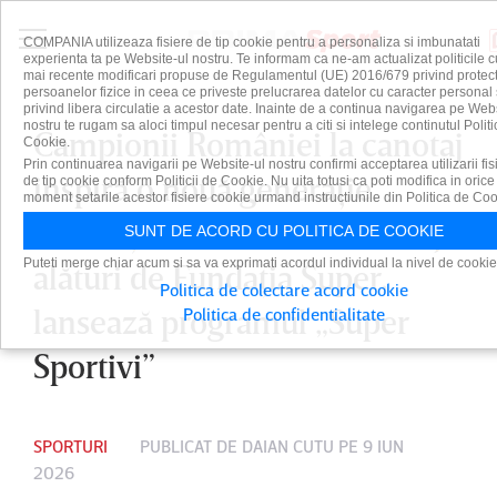
COMPANIA utilizeaza fisiere de tip cookie pentru a personaliza si imbunatati
experienta ta pe Website-ul nostru. Te informam ca ne-am actualizat politicile c
mai recente modificari propuse de Regulamentul (UE) 2016/679 privind protect
persoanelor fizice in ceea ce priveste prelucrarea datelor cu caracter personal 
privind libera circulatie a acestor date. Inainte de a continua navigarea pe Web
nostru te rugam sa aloci timpul necesar pentru a citi si intelege continutul Politi
Campionii României la canotaj
Cookie.
Prin continuarea navigarii pe Website-ul nostru confirmi acceptarea utilizarii fis
inspiră o nouă generaţie.
de tip cookie conform Politicii de Cookie. Nu uita totusi ca poti modifica in orice
moment setarile acestor fisiere cookie urmand instructiunile din Politica de Coo
Federaţia Română de Canotaj,
SUNT DE ACORD CU POLITICA DE COOKIE
Puteti merge chiar acum si sa va exprimati acordul individual la nivel de cookie
alături de Fundaţia Super,
Politica de colectare acord cookie
lansează programul „Super
Politica de confidentialitate
Sportivi”
SPORTURI
PUBLICAT DE
DAIAN CUTU
PE 9 IUN
2026