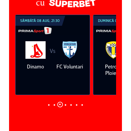
cu
DUMINICĂ 09 AUG, 18:30
DUMINICĂ
Vs
C Voluntari
Petrolul
Oţelul Galaţi
Univer
Ploieşti
Cra