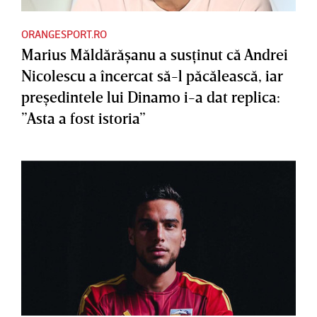
ORANGESPORT.RO
Marius Măldărăşanu a susţinut că Andrei
Nicolescu a încercat să-l păcălească, iar
preşedintele lui Dinamo i-a dat replica:
”Asta a fost istoria”