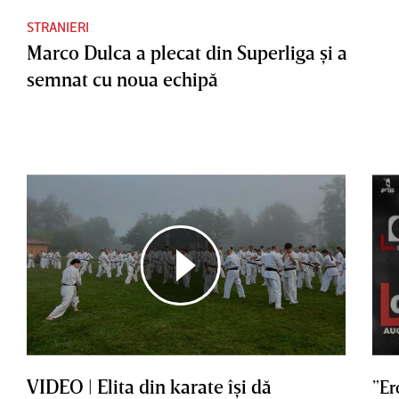
STRANIERI
Marco Dulca a plecat din Superliga şi a
semnat cu noua echipă
VIDEO | Elita din karate îşi dă
”Er