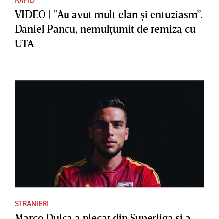
VIDEO | ”Au avut mult elan şi entuziasm”.
Daniel Pancu, nemulţumit de remiza cu
UTA
STRANIERI
Marco Dulca a plecat din Superliga şi a