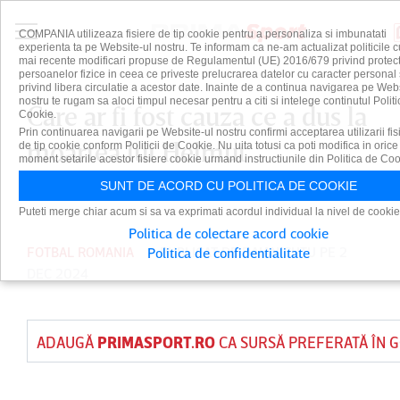
COMPANIA utilizeaza fisiere de tip cookie pentru a personaliza si imbunatati
experienta ta pe Website-ul nostru. Te informam ca ne-am actualizat politicile c
mai recente modificari propuse de Regulamentul (UE) 2016/679 privind protect
persoanelor fizice in ceea ce priveste prelucrarea datelor cu caracter personal 
privind libera circulatie a acestor date. Inainte de a continua navigarea pe Web
nostru te rugam sa aloci timpul necesar pentru a citi si intelege continutul Politi
Care ar fi fost cauza ce a dus la
Cookie.
Prin continuarea navigarii pe Website-ul nostru confirmi acceptarea utilizarii fis
moartea lui Helmut
de tip cookie conform Politicii de Cookie. Nu uita totusi ca poti modifica in orice
moment setarile acestor fisiere cookie urmand instructiunile din Politica de Coo
Duckadam
SUNT DE ACORD CU POLITICA DE COOKIE
Puteti merge chiar acum si sa va exprimati acordul individual la nivel de cookie
Politica de colectare acord cookie
FOTBAL ROMANIA
PUBLICAT DE
DAIAN CUTU
PE 2
Politica de confidentialitate
DEC 2024
ADAUGĂ
PRIMASPORT.RO
CA SURSĂ PREFERATĂ ÎN 