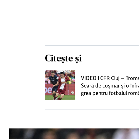
Citește și
iversitatea
VIDEO | CFR Cluj – Trom
pioana României
Seară de coşmar şi o înf
 iniţiativa în
grea pentru fotbalul ro