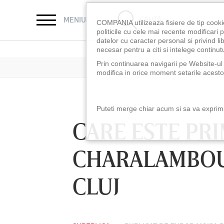
CAUTĂ
MENIU
COMPANIA utilizeaza fisiere de tip cooki
politicile cu cele mai recente modificar
datelor cu caracter personal si privind l
necesar pentru a citi si intelege continutu
Prin continuarea navigarii pe Website-ul n
modifica in orice moment setarile acestor
Puteti merge chiar acum si sa va exprimat
CARE ESTE PRI
CHARALAMBOU
CLUJ
LUNI 10 AUG, 18:30
LUNI 10 AUG, 21:3