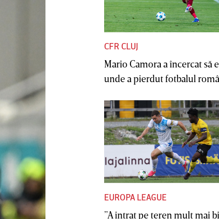
CFR CLUJ
Mario Camora a încercat să e
unde a pierdut fotbalul român
EUROPA LEAGUE
”A intrat pe teren mult mai b