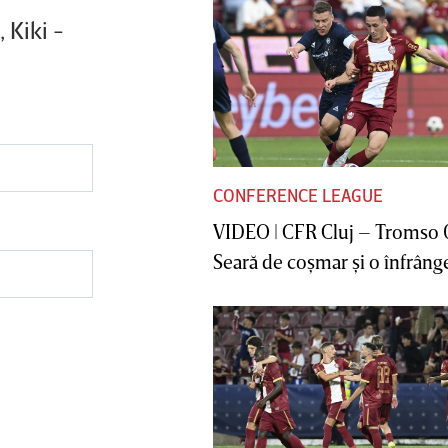
 Kiki -
CONFERENCE LEAGUE
VIDEO | CFR Cluj – Tromso 
Seară de coşmar şi o înfrânge