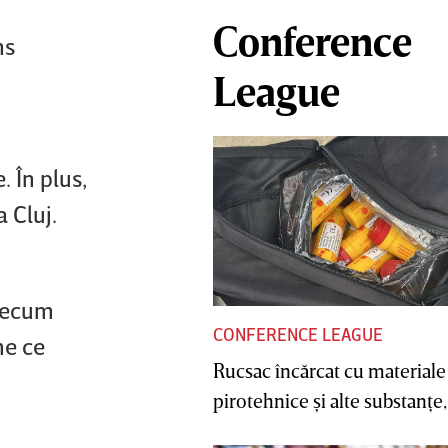
Conference
ns
League
 În plus,
 Cluj.
precum
CONFERENCE LEAGUE
me ce
Rucsac încărcat cu materiale
pirotehnice şi alte substanţe, 