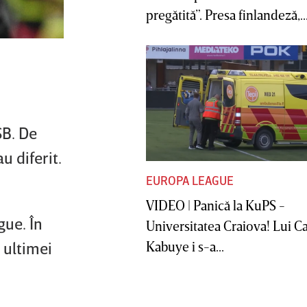
pregătită”. Presa finlandeză,..
SB. De
u diferit.
EUROPA LEAGUE
VIDEO | Panică la KuPS -
gue. În
Universitatea Craiova! Lui C
Kabuye i s-a...
 ultimei