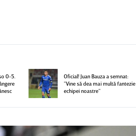
so 0-5.
Oficial! Juan Bauza a semnat:
rângere
”Vine să dea mai multă fantezie
mânesc
echipei noastre”