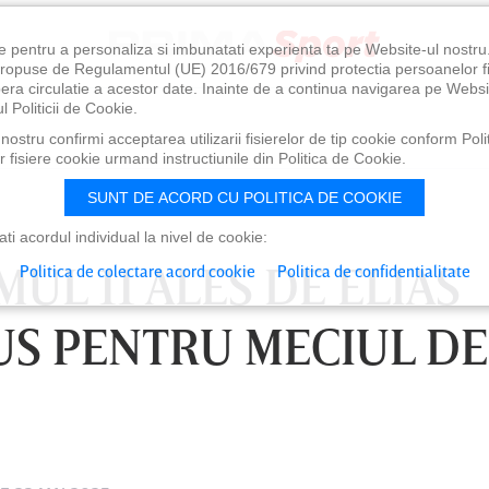
e pentru a personaliza si imbunatati experienta ta pe Website-ul nostr
i propuse de Regulamentul (UE) 2016/679 privind protectia persoanelor f
ibera circulatie a acestor date. Inainte de a continua navigarea pe Websi
l Politicii de Cookie.
ostru confirmi acceptarea utilizarii fisierelor de tip cookie conform Polit
 fisiere cookie urmand instructiunile din Politica de Cookie.
SUNT DE ACORD CU POLITICA DE COOKIE
i acordul individual la nivel de cookie:
MUL 11 ALES DE ELIAS
Politica de colectare acord cookie
Politica de confidentialitate
S PENTRU MECIUL DE
0
VINERI 07 AUG, 21:00
SÂ