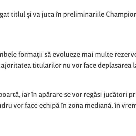
gat titlul şi va juca în preliminariile Champio
ambele formaţii să evolueze mai multe rezerve.
ajoritatea titularilor nu vor face deplasarea la
n poartă, iar în apărare se vor regăsi jucători 
andru vor face echipă în zona mediană, în vre