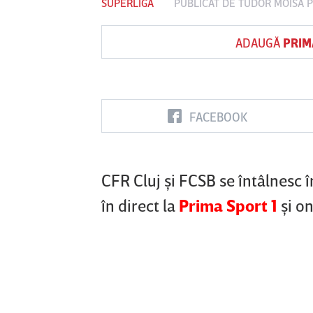
SUPERLIGA
PUBLICAT DE
TUDOR MOISA
P
ADAUGĂ
PRIM
Vs
FC Botoşani
Corvinul
Sepsi OSK S
Hunedoara
Gheorghe
FACEBOOK
CFR Cluj şi FCSB se întâlnesc î
în direct la
Prima Sport 1
şi o