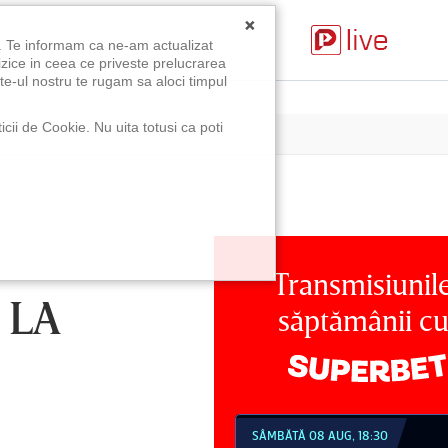
×
u. Te informam ca ne-am actualizat
izice in ceea ce priveste prelucrarea
te-ul nostru te rugam sa aloci timpul
icii de Cookie. Nu uita totusi ca poti
Transmisiunil
 LA
săptămânii c
MBĂTĂ 08 AUG, 18:30
SÂMBĂTĂ 08 AUG, 21:30