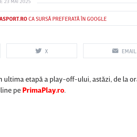
E 23 MAI 2025
ASPORT.RO
CA SURSĂ PREFERATĂ ÎN GOOGLE
Vs
Vs
f
FCSB
UTA Arad
Rapid
X
EMAIL
n ultima etapă a play-off-ului, astăzi, de la o
nline pe
PrimaPlay.ro
.