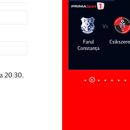
Vs
Vs
Farul
Csikszereda
Dinamo
FC Volunt
Constanţa
ra 20:30,