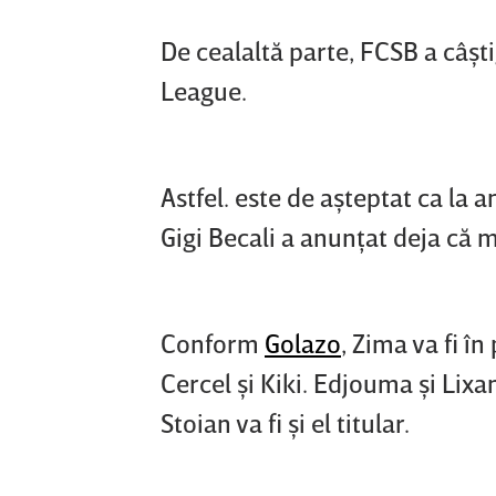
De cealaltă parte, FCSB a câşti
League.
Astfel. este de aşteptat ca la 
Gigi Becali a anunţat deja că m
Conform
Golazo
, Zima va fi î
Cercel şi Kiki. Edjouma şi Lix
Stoian va fi şi el titular.