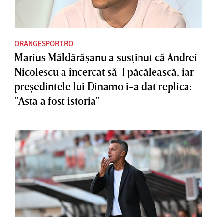
ORANGESPORT.RO
Marius Măldărăşanu a susţinut că Andrei
Nicolescu a încercat să-l păcălească, iar
preşedintele lui Dinamo i-a dat replica:
”Asta a fost istoria”