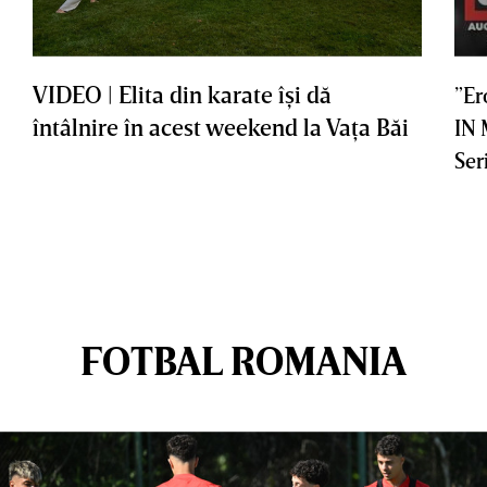
VIDEO | Elita din karate îşi dă
”Er
întâlnire în acest weekend la Vaţa Băi
IN
Ser
FOTBAL ROMANIA