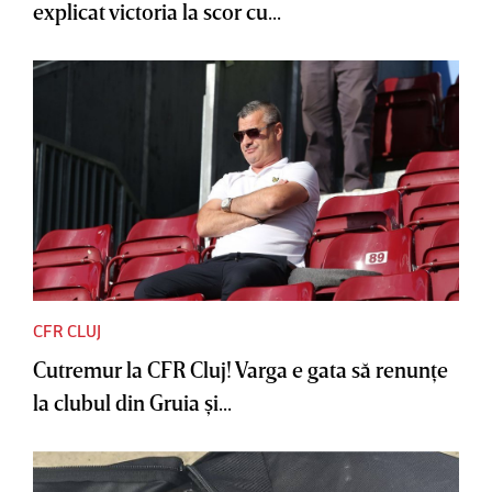
explicat victoria la scor cu...
CFR CLUJ
Cutremur la CFR Cluj! Varga e gata să renunţe
la clubul din Gruia şi...