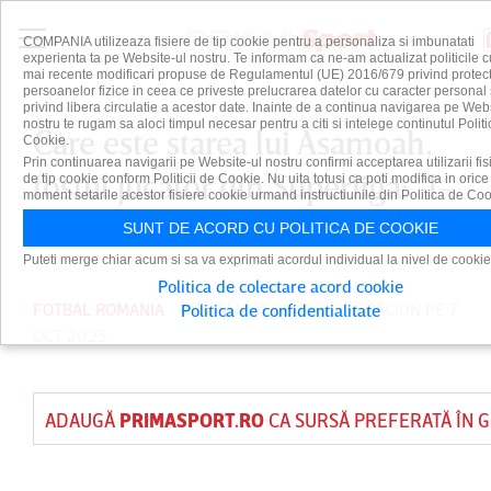
COMPANIA utilizeaza fisiere de tip cookie pentru a personaliza si imbunatati
experienta ta pe Website-ul nostru. Te informam ca ne-am actualizat politicile c
mai recente modificari propuse de Regulamentul (UE) 2016/679 privind protect
persoanelor fizice in ceea ce priveste prelucrarea datelor cu caracter personal 
privind libera circulatie a acestor date. Inainte de a continua navigarea pe Web
nostru te rugam sa aloci timpul necesar pentru a citi si intelege continutul Politi
Care este starea lui Asamoah,
Cookie.
Prin continuarea navigarii pe Website-ul nostru confirmi acceptarea utilizarii fis
fostul jucător din Superligă: "I-
de tip cookie conform Politicii de Cookie. Nu uita totusi ca poti modifica in orice
moment setarile acestor fisiere cookie urmand instructiunile din Politica de Coo
a fost afectată coloana"
SUNT DE ACORD CU POLITICA DE COOKIE
Puteti merge chiar acum si sa va exprimati acordul individual la nivel de cookie
Politica de colectare acord cookie
FOTBAL ROMANIA
PUBLICAT DE
SERGIU CRĂCIUN
PE 7
Politica de confidentialitate
OCT 2025
ADAUGĂ
PRIMASPORT.RO
CA SURSĂ PREFERATĂ ÎN 