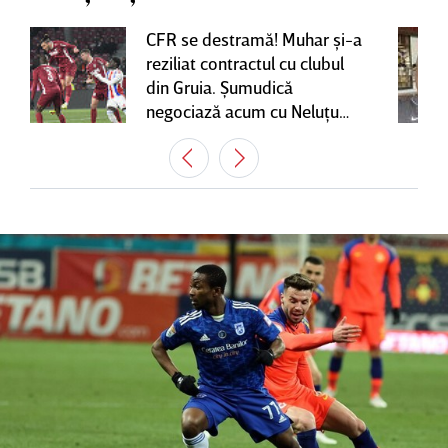
CFR se destramă! Muhar şi-a
reziliat contractul cu clubul
din Gruia. Şumudică
negociază acum cu Neluţu
Varga, care mai are o
variantă pentru banca tehnică
| EXCLUSIV