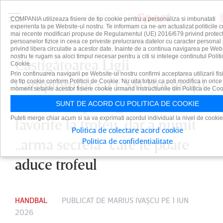
COMPANIA utilizeaza fisiere de tip cookie pentru a personaliza si imbunatati
experienta ta pe Website-ul nostru. Te informam ca ne-am actualizat politicile c
mai recente modificari propuse de Regulamentul (UE) 2016/679 privind protect
persoanelor fizice in ceea ce priveste prelucrarea datelor cu caracter personal 
privind libera circulatie a acestor date. Inainte de a continua navigarea pe Web
nostru te rugam sa aloci timpul necesar pentru a citi si intelege continutul Politi
Câştigătoarea Ligii
Cookie.
Prin continuarea navigarii pe Website-ul nostru confirmi acceptarea utilizarii fis
Campionilor cu CSM Bucureşti
de tip cookie conform Politicii de Cookie. Nu uita totusi ca poti modifica in orice
moment setarile acestor fisiere cookie urmand instructiunile din Politica de Coo
nu le vede pe „tigroaice”
SUNT DE ACORD CU POLITICA DE COOKIE
Puteti merge chiar acum si sa va exprimati acordul individual la nivel de cookie
favorite la trofeu, dar a numit
Politica de colectare acord cookie
„arma secretă” care le poate
Politica de confidentialitate
aduce trofeul
HANDBAL
PUBLICAT DE
MARIUS IVAŞCU
PE 1 IUN
2026