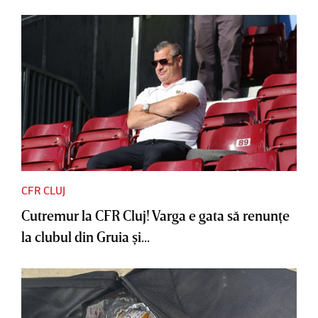
CFR CLUJ
Cutremur la CFR Cluj! Varga e gata să renunţe
la clubul din Gruia şi...