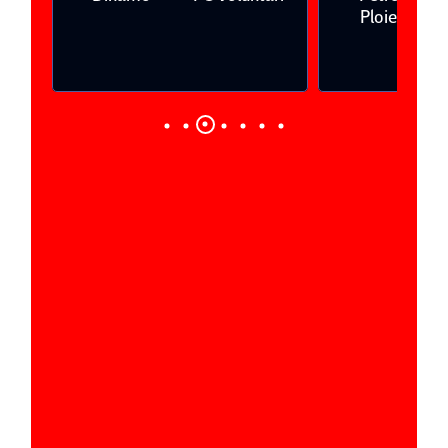
Ploieşti