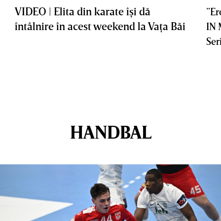
VIDEO | Elita din karate îşi dă
”Er
întâlnire în acest weekend la Vaţa Băi
IN
Ser
HANDBAL