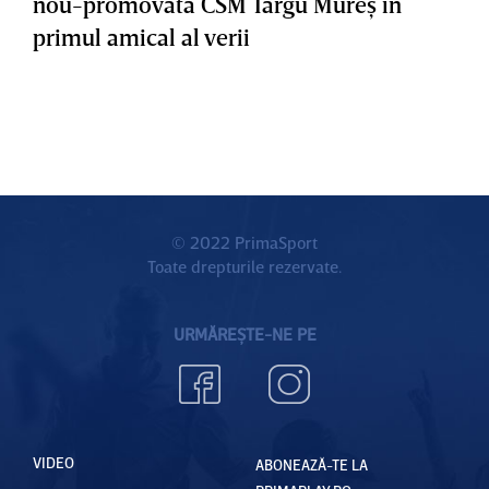
nou-promovata CSM Târgu Mureş în
primul amical al verii
© 2022 PrimaSport
Toate drepturile rezervate.
URMĂREȘTE-NE PE
VIDEO
ABONEAZĂ-TE LA