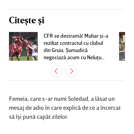
Citește și
CFR se destramă! Muhar şi-a
reziliat contractul cu clubul
din Gruia. Şumudică
negociază acum cu Neluţu
Varga, care mai are o
variantă pentru banca tehnică
| EXCLUSIV
Femeia, care s-ar numi Soledad, a lăsat un
mesaj de adio în care explică de ce a încercat
să îşi pună capăt zilelor.