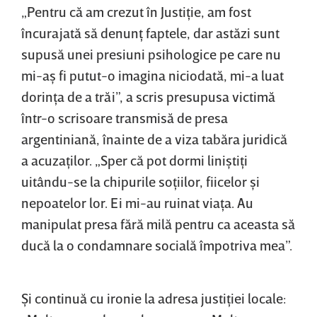
„Pentru că am crezut în Justiţie, am fost
încurajată să denunţ faptele, dar astăzi sunt
supusă unei presiuni psihologice pe care nu
mi-aş fi putut-o imagina niciodată, mi-a luat
dorinţa de a trăi”, a scris presupusa victimă
într-o scrisoare transmisă de presa
argentiniană, înainte de a viza tabăra juridică
a acuzaţilor. „Sper că pot dormi liniştiţi
uitându-se la chipurile soţiilor, fiicelor şi
nepoatelor lor. Ei mi-au ruinat viaţa. Au
manipulat presa fără milă pentru ca aceasta să
ducă la o condamnare socială împotriva mea”.
Şi continuă cu ironie la adresa justiţiei locale: