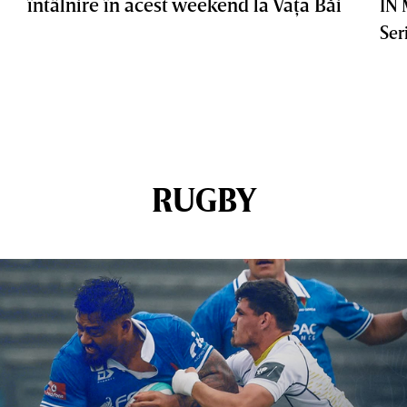
întâlnire în acest weekend la Vaţa Băi
IN
Ser
RUGBY