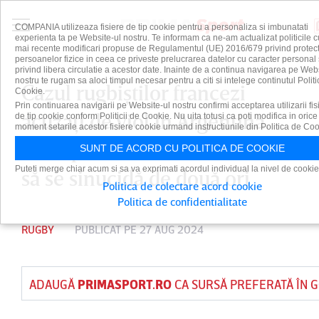
COMPANIA utilizeaza fisiere de tip cookie pentru a personaliza si imbunatati
experienta ta pe Website-ul nostru. Te informam ca ne-am actualizat politicile c
mai recente modificari propuse de Regulamentul (UE) 2016/679 privind protect
persoanelor fizice in ceea ce priveste prelucrarea datelor cu caracter personal 
privind libera circulatie a acestor date. Inainte de a continua navigarea pe Web
nostru te rugam sa aloci timpul necesar pentru a citi si intelege continutul Politi
Cazul rugbiştilor francezi
Cookie.
Prin continuarea navigarii pe Website-ul nostru confirmi acceptarea utilizarii fis
acuzaţi de viol în Argentina.
de tip cookie conform Politicii de Cookie. Nu uita totusi ca poti modifica in orice
moment setarile acestor fisiere cookie urmand instructiunile din Politica de Coo
Presupusa victimă a încercat
SUNT DE ACORD CU POLITICA DE COOKIE
Puteti merge chiar acum si sa va exprimati acordul individual la nivel de cookie
să se sinucidă de două ori
Politica de colectare acord cookie
Politica de confidentialitate
RUGBY
PUBLICAT PE 27 AUG 2024
ADAUGĂ
PRIMASPORT.RO
CA SURSĂ PREFERATĂ ÎN 