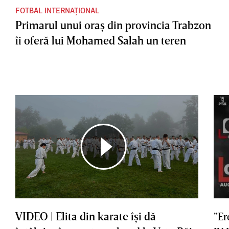
FOTBAL INTERNAȚIONAL
Primarul unui oraş din provincia Trabzon
îi oferă lui Mohamed Salah un teren
VIDEO | Elita din karate îşi dă
”Er