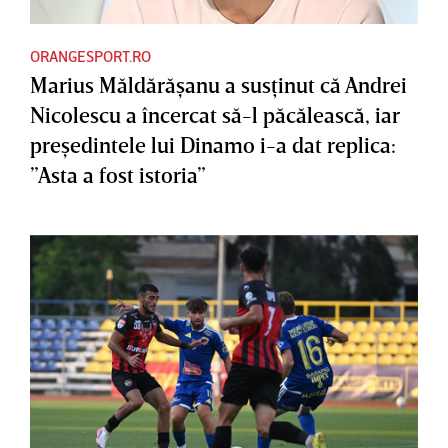
ORANGESPORT.RO
Marius Măldărăşanu a susţinut că Andrei
Nicolescu a încercat să-l păcălească, iar
preşedintele lui Dinamo i-a dat replica:
”Asta a fost istoria”