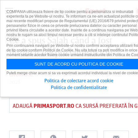
COMPANIA utilizeaza fisiere de tip cookie pentru a personaliza si imbunatati
experienta ta pe Website-ul nostru. Te informam ca ne-am actualizat politicile c
mai recente modificari propuse de Regulamentul (UE) 2016/679 privind protect
persoanelor fizice in ceea ce priveste prelucrarea datelor cu caracter personal 
privind libera circulatie a acestor date. Inainte de a continua navigarea pe Web
nostru te rugam sa aloci timpul necesar pentru a citi si intelege continutul Politi
Ce a spus Salah când a fost
Cookie.
Prin continuarea navigarii pe Website-ul nostru confirmi acceptarea utilizarii fis
întrebat despre viitorul său
de tip cookie conform Politicii de Cookie. Nu uita totusi ca poti modifica in orice
moment setarile acestor fisiere cookie urmand instructiunile din Politica de Coo
SUNT DE ACORD CU POLITICA DE COOKIE
Puteti merge chiar acum si sa va exprimati acordul individual la nivel de cookie
LIVERPOOL
PUBLICAT DE
PRIMA SPORT
PE 27 FEB
Politica de colectare acord cookie
2025
Politica de confidentialitate
ADAUGĂ
PRIMASPORT.RO
CA SURSĂ PREFERATĂ ÎN 