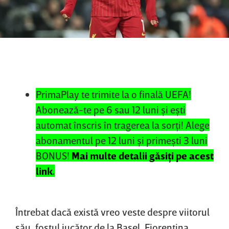
PrimaPlay te trimite la o finală UEFA!
Abonează-te pe 6 sau 12 luni şi eşti
automat înscris în tragerea la sorţi! Alege
abonamentul pe 12 luni şi primeşti 3 luni
BONUS!
Mai multe detalii găsiţi pe acest
link
.
Întrebat dacă există vreo veste despre viitorul
său, fostul jucător de la Basel, Fiorentina,