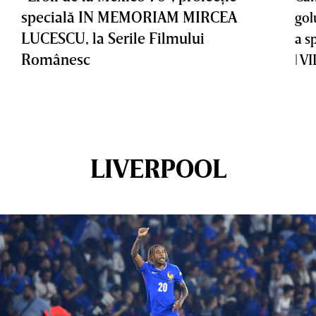
specială IN MEMORIAM MIRCEA
gol
LUCESCU, la Serile Filmului
a s
Românesc
| V
LIVERPOOL