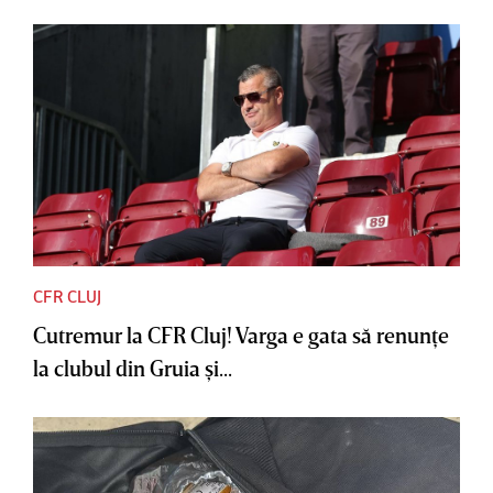
CFR CLUJ
Cutremur la CFR Cluj! Varga e gata să renunţe
la clubul din Gruia şi...