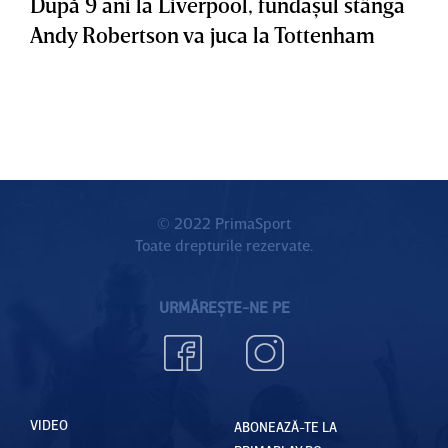
După 9 ani la Liverpool, fundaşul stânga
Andy Robertson va juca la Tottenham
© 2022 PrimaSport
Toate drepturile rezervate.
URMĂREȘTE-NE PE
VIDEO
ABONEAZĂ-TE LA