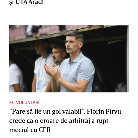
şi UTA Arad!
FC VOLUNTARI
”Pare să fie un gol valabil”. Florin Pîrvu
crede că o eroare de arbitraj a rupt
meciul cu CFR