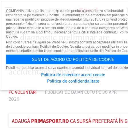
COMPANIA utilizeaza fisiere de tip cookie pentru a personaliza si imbunatati
experienta ta pe Website-ul nostru. Te informam ca ne-am actualizat politicile c
mai recente modificari propuse de Regulamentul (UE) 2016/679 privind protect
persoanelor fizice in ceea ce priveste prelucrarea datelor cu caracter personal 
privind libera circulatie a acestor date. Inainte de a continua navigarea pe Web
nostru te rugam sa aloci timpul necesar pentru a citi si intelege continutul Politi
Ce diagnostic preliminar are
Cookie.
Prin continuarea navigarii pe Website-ul nostru confirmi acceptarea utilizarii fis
Alexandru Gîţ! Jucătorul celor
de tip cookie conform Politicii de Cookie. Nu uita totusi ca poti modifica in orice
moment setarile acestor fisiere cookie urmand instructiunile din Politica de Coo
de la FC Voluntari a suferit o
SUNT DE ACORD CU POLITICA DE COOKIE
Puteti merge chiar acum si sa va exprimati acordul individual la nivel de cookie
accidentare horror
Politica de colectare acord cookie
Politica de confidentialitate
FC VOLUNTARI
PUBLICAT DE
DAIAN CUTU
PE 30 APR
2026
ADAUGĂ
PRIMASPORT.RO
CA SURSĂ PREFERATĂ ÎN 