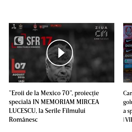
”Eroii de la Mexico 70”, proiecţie
Cam
specială IN MEMORIAM MIRCEA
gol
LUCESCU, la Serile Filmului
a s
Românesc
| V