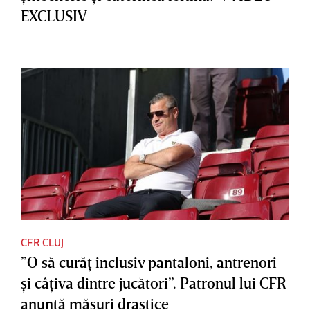
EXCLUSIV
CFR CLUJ
”O să curăţ inclusiv pantaloni, antrenori
şi câţiva dintre jucători”. Patronul lui CFR
anunţă măsuri drastice