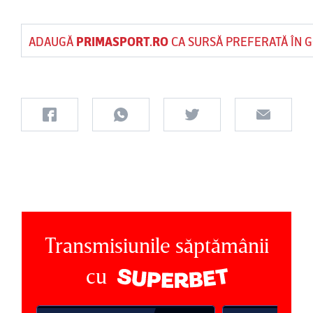
ADAUGĂ
PRIMASPORT.RO
CA SURSĂ PREFERATĂ ÎN 
Transmisiunile săptămânii
cu