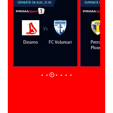
SÂMBĂTĂ 08 AUG, 21:30
DUMINICĂ 09 AUG, 1
Vs
V
eda
Dinamo
FC Voluntari
Petrolul
Ploieşti