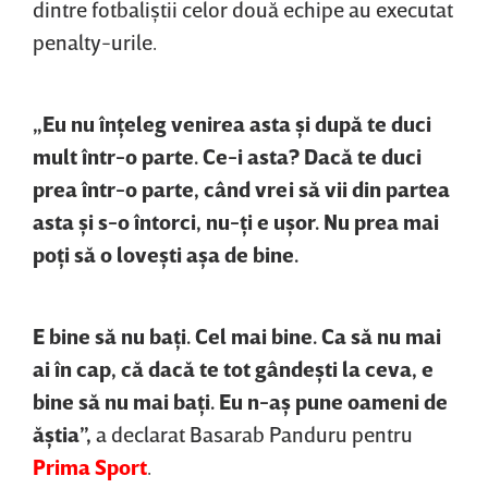
dintre fotbaliştii celor două echipe au executat
penalty-urile.
„Eu nu înţeleg venirea asta şi după te duci
mult într-o parte. Ce-i asta? Dacă te duci
prea într-o parte, când vrei să vii din partea
asta şi s-o întorci, nu-ţi e uşor. Nu prea mai
poţi să o loveşti aşa de bine.
E bine să nu baţi. Cel mai bine. Ca să nu mai
ai în cap, că dacă te tot gândeşti la ceva, e
bine să nu mai baţi. Eu n-aş pune oameni de
ăştia”,
a declarat Basarab Panduru pentru
Prima Sport
.