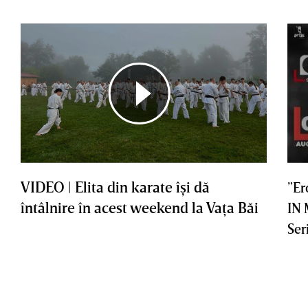
VIDEO | Elita din karate îşi dă
”Er
întâlnire în acest weekend la Vaţa Băi
IN
Ser