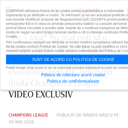
COMPANIA utilizeaza fisiere de tip cookie pentru a personaliza si imbunatati
experienta ta pe Website-ul nostru. Te informam ca ne-am actualizat politicile c
mai recente modificari propuse de Regulamentul (UE) 2016/679 privind protect
persoanelor fizice in ceea ce priveste prelucrarea datelor cu caracter personal 
privind libera circulatie a acestor date. Inainte de a continua navigarea pe Web
nostru te rugam sa aloci timpul necesar pentru a citi si intelege continutul Politi
„Ce-i asta? Nu mai poţi să o
Cookie.
Prin continuarea navigarii pe Website-ul nostru confirmi acceptarea utilizarii fis
loveşti aşa de bine”! Basarab
de tip cookie conform Politicii de Cookie. Nu uita totusi ca poti modifica in orice
moment setarile acestor fisiere cookie urmand instructiunile din Politica de Coo
Banduru nu înţelege
SUNT DE ACORD CU POLITICA DE COOKIE
Puteti merge chiar acum si sa va exprimati acordul individual la nivel de cookie
executarea penalty-urilor din
Politica de colectare acord cookie
finala Champions League |
Politica de confidentialitate
VIDEO EXCLUSIV
CHAMPIONS LEAGUE
PUBLICAT DE
MARIUS IVAŞCU
PE
30 MAI 2026