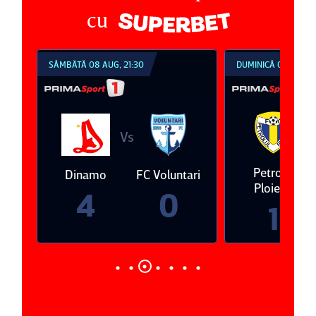
cu
SÂMBĂTĂ 08 AUG, 21:30
DUMINICĂ 09 AUG, 1
V
Vs
eda
Petrolul
Dinamo
FC Voluntari
Ploieşti
4
0
1