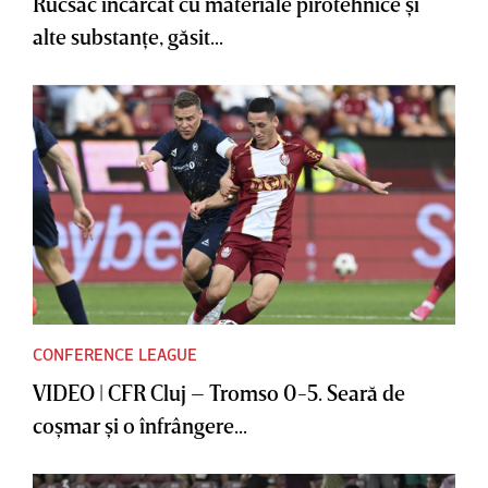
Rucsac încărcat cu materiale pirotehnice şi
alte substanţe, găsit...
CONFERENCE LEAGUE
VIDEO | CFR Cluj – Tromso 0-5. Seară de
coşmar şi o înfrângere...