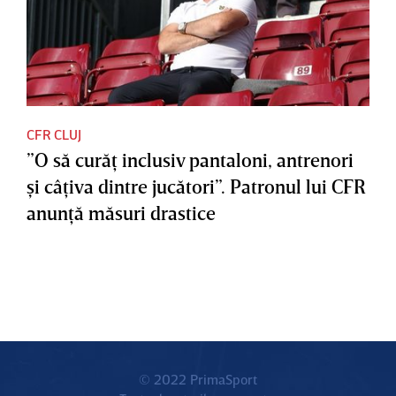
CFR CLUJ
”O să curăţ inclusiv pantaloni, antrenori
şi câţiva dintre jucători”. Patronul lui CFR
anunţă măsuri drastice
© 2022 PrimaSport