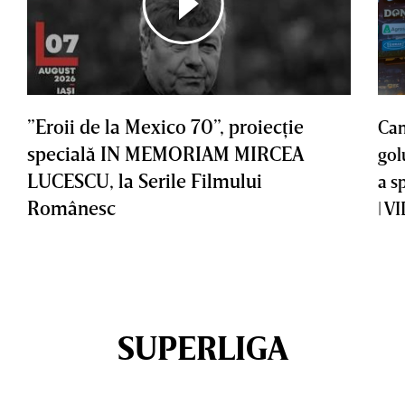
”Eroii de la Mexico 70”, proiecţie
Cam
specială IN MEMORIAM MIRCEA
gol
LUCESCU, la Serile Filmului
a s
Românesc
| V
SUPERLIGA