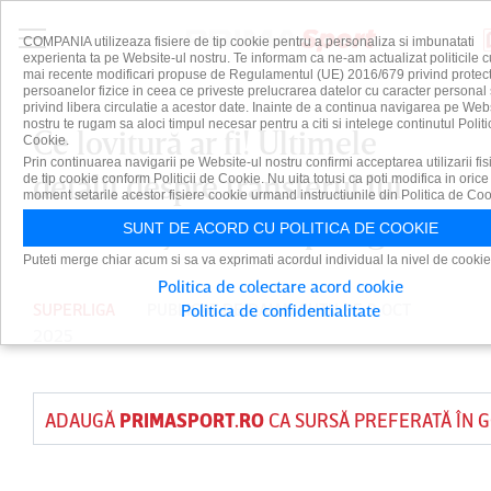
COMPANIA utilizeaza fisiere de tip cookie pentru a personaliza si imbunatati
experienta ta pe Website-ul nostru. Te informam ca ne-am actualizat politicile c
mai recente modificari propuse de Regulamentul (UE) 2016/679 privind protect
persoanelor fizice in ceea ce priveste prelucrarea datelor cu caracter personal 
privind libera circulatie a acestor date. Inainte de a continua navigarea pe Web
nostru te rugam sa aloci timpul necesar pentru a citi si intelege continutul Politi
Ce lovitură ar fi! Ultimele
Cookie.
Prin continuarea navigarii pe Website-ul nostru confirmi acceptarea utilizarii fis
detalii despre transferul lui
de tip cookie conform Politicii de Cookie. Nu uita totusi ca poti modifica in orice
moment setarile acestor fisiere cookie urmand instructiunile din Politica de Coo
Hakim Ziyech în Superliga
SUNT DE ACORD CU POLITICA DE COOKIE
Puteti merge chiar acum si sa va exprimati acordul individual la nivel de cookie
Politica de colectare acord cookie
SUPERLIGA
PUBLICAT DE
DAIAN CUTU
PE 3 OCT
Politica de confidentialitate
2025
ADAUGĂ
PRIMASPORT.RO
CA SURSĂ PREFERATĂ ÎN 