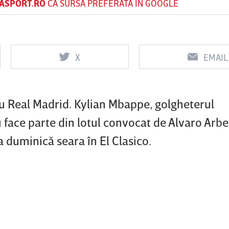
ASPORT.RO
CA SURSĂ PREFERATĂ ÎN GOOGLE
Vs
Vs
X
EMAIL
f
FCSB
UTA Arad
Rapid
u Real Madrid. Kylian Mbappe, golgheterul
u face parte din lotul convocat de Alvaro Arb
 duminică seara în El Clasico.