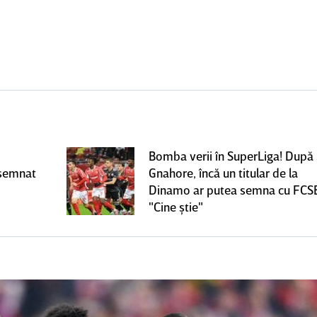
Bomba verii în SuperLiga! După
 semnat
Gnahore, încă un titular de la
Dinamo ar putea semna cu FCS
"Cine ştie"