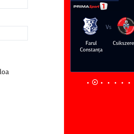
Vs
Vs
Farul
Csikszereda
Dinamo
FC Volunt
Constanţa
eloa