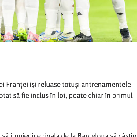
ei Franţei îşi reluase totuşi antrenamentele
at să fie inclus în lot, poate chiar în primul
, să împiedice rivala de la Barcelona să câştige