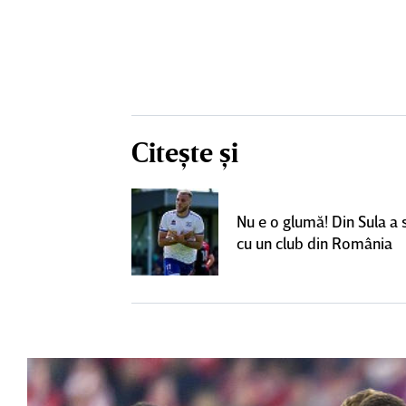
Citește și
rile pentru
Nu e o glumă! Din Sula a
lgheter din
cu un club din România
00 de euro