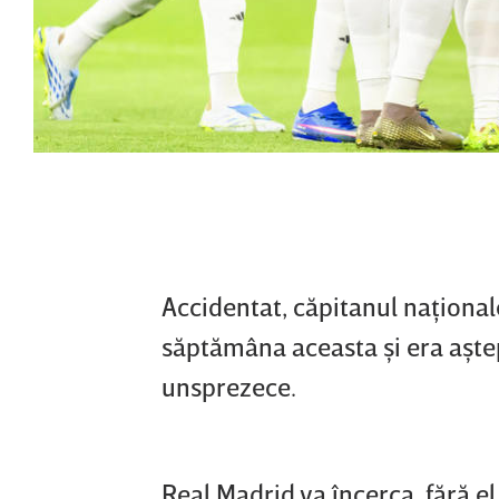
Accidentat, căpitanul naţional
săptămâna aceasta şi era aştept
unsprezece.
Real Madrid va încerca, fără el