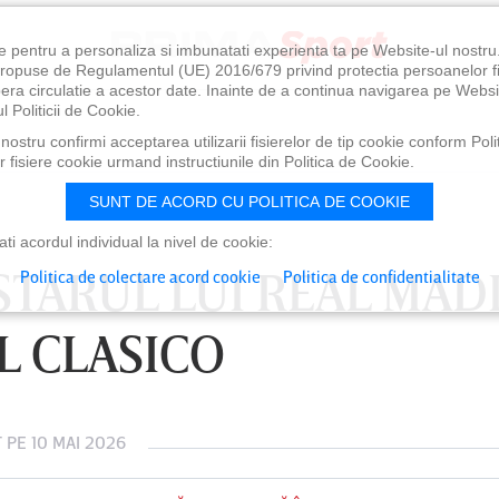
e pentru a personaliza si imbunatati experienta ta pe Website-ul nostr
i propuse de Regulamentul (UE) 2016/679 privind protectia persoanelor f
ibera circulatie a acestor date. Inainte de a continua navigarea pe Websi
l Politicii de Cookie.
ostru confirmi acceptarea utilizarii fisierelor de tip cookie conform Polit
 fisiere cookie urmand instructiunile din Politica de Cookie.
SUNT DE ACORD CU POLITICA DE COOKIE
i acordul individual la nivel de cookie:
STARUL LUI REAL MAD
Politica de colectare acord cookie
Politica de confidentialitate
L CLASICO
T
PE 10 MAI 2026
0
VINERI 07 AUG, 21:00
SÂ