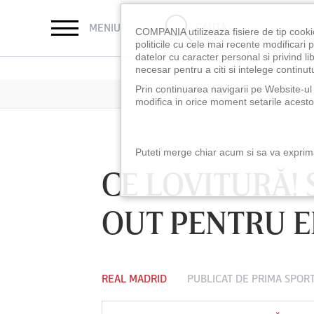
CAUTĂ
MENIU
COMPANIA utilizeaza fisiere de tip cooki
politicile cu cele mai recente modificar
datelor cu caracter personal si privind l
necesar pentru a citi si intelege continutu
Prin continuarea navigarii pe Website-ul n
modifica in orice moment setarile acestor
Puteti merge chiar acum si sa va exprimat
CE LOVITURĂ! 
OUT PENTRU E
REAL MADRID
PUBLICAT DE
PRIMA SPOR
LUNI 10 AUG, 18:30
LUNI 10 AUG, 21:3