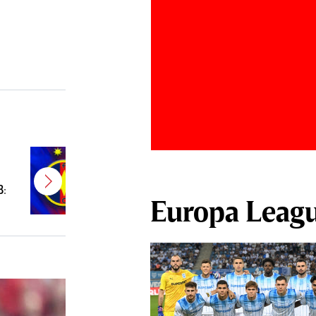
E gata! FCSB a transferat un
jucător campion şi câştigător de
B:
Cupă
Europa Leag