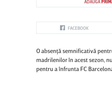
ADAUGĂ
PRIM
Vs
FACEBOOK
FC Botoşani
Corvinul
Sepsi OSK S
Hunedoara
Gheorghe
O absenţă semnificativă pentr
madrilenilor în acest sezon, n
pentru a înfrunta FC Barcelona