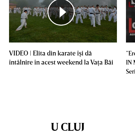
VIDEO | Elita din karate îşi dă
”Er
întâlnire în acest weekend la Vaţa Băi
IN
Ser
U CLUJ