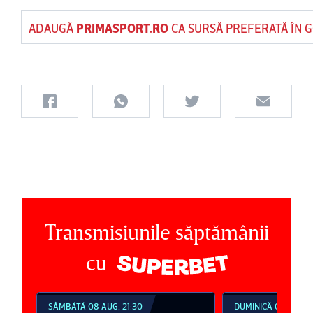
ADAUGĂ
PRIMASPORT.RO
CA SURSĂ PREFERATĂ ÎN 
Transmisiunile săptămânii
cu
SÂMBĂTĂ 08 AUG, 21:30
DUMINICĂ 09 AUG, 1