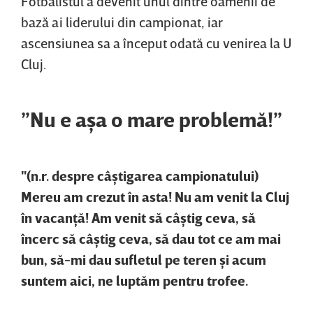
Fotbalistul a devenit unul dintre oamenii de
bază ai liderului din campionat, iar
ascensiunea sa a început odată cu venirea la U
Cluj.
”Nu e aşa o mare problemă!”
"(n.r. despre câştigarea campionatului)
Mereu am crezut în asta! Nu am venit la Cluj
în vacanţă! Am venit să câştig ceva, să
încerc să câştig ceva, să dau tot ce am mai
bun, să-mi dau sufletul pe teren şi acum
suntem aici, ne luptăm pentru trofee.