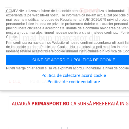
COMPANIA utilizeaza fisiere de tip cookie pentru a personaliza si imbunatati
experienta ta pe Website-ul nostru. Te informam ca ne-am actualizat politicile c
mai recente modificari propuse de Regulamentul (UE) 2016/679 privind protect
persoanelor fizice in ceea ce priveste prelucrarea datelor cu caracter personal 
privind libera circulatie a acestor date. Inainte de a continua navigarea pe Web
nostru te rugam sa aloci timpul necesar pentru a citi si intelege continutul Politi
Cel mai bun marcator din
Cookie.
Prin continuarea navigarii pe Website-ul nostru confirmi acceptarea utilizarii fis
Superligă, cu oferta pe masă:
de tip cookie conform Politicii de Cookie. Nu uita totusi ca poti modifica in orice
moment setarile acestor fisiere cookie urmand instructiunile din Politica de Coo
”Nu e aşa o mare problemă!”
SUNT DE ACORD CU POLITICA DE COOKIE
Puteti merge chiar acum si sa va exprimati acordul individual la nivel de cookie
Politica de colectare acord cookie
U CLUJ
PUBLICAT PE 7 MAI 2026
Politica de confidentialitate
ADAUGĂ
PRIMASPORT.RO
CA SURSĂ PREFERATĂ ÎN 