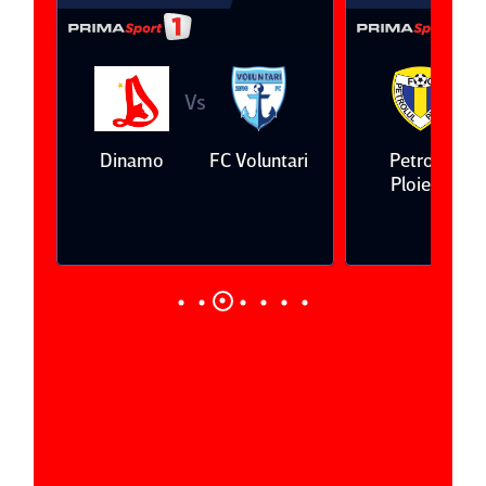
Vs
V
eda
Dinamo
FC Voluntari
Petrolul
Ploieşti