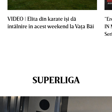
VIDEO | Elita din karate îşi dă
”Er
întâlnire în acest weekend la Vaţa Băi
IN
Ser
SUPERLIGA