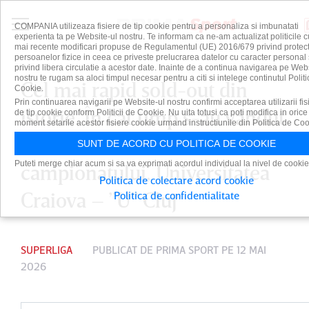
COMPANIA utilizeaza fisiere de tip cookie pentru a personaliza si imbunatati
experienta ta pe Website-ul nostru. Te informam ca ne-am actualizat politicile c
mai recente modificari propuse de Regulamentul (UE) 2016/679 privind protect
persoanelor fizice in ceea ce priveste prelucrarea datelor cu caracter personal 
privind libera circulatie a acestor date. Inainte de a continua navigarea pe Web
nostru te rugam sa aloci timpul necesar pentru a citi si intelege continutul Politi
Cel mai rapid sold-out din
Cookie.
Prin continuarea navigarii pe Website-ul nostru confirmi acceptarea utilizarii fis
istorie. În cât timp s-au vândut
de tip cookie conform Politicii de Cookie. Nu uita totusi ca poti modifica in orice
moment setarile acestor fisiere cookie urmand instructiunile din Politica de Coo
biletele la finala
SUNT DE ACORD CU POLITICA DE COOKIE
Puteti merge chiar acum si sa va exprimati acordul individual la nivel de cookie
campionatului, Universitatea
Politica de colectare acord cookie
Craiova – ”U” Cluj
Politica de confidentialitate
SUPERLIGA
PUBLICAT DE
PRIMA SPORT
PE 12 MAI
2026