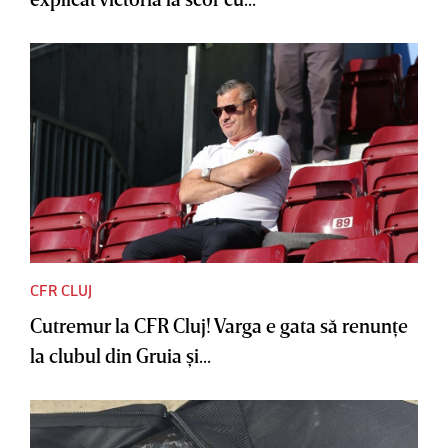
CFR CLUJ
Cutremur la CFR Cluj! Varga e gata să renunţe
la clubul din Gruia şi...