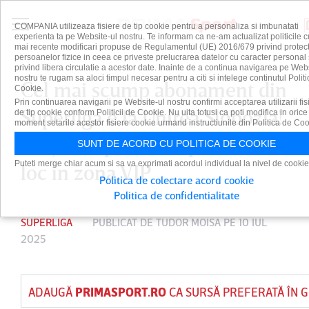
COMPANIA utilizeaza fisiere de tip cookie pentru a personaliza si imbunatati
experienta ta pe Website-ul nostru. Te informam ca ne-am actualizat politicile c
mai recente modificari propuse de Regulamentul (UE) 2016/679 privind protect
persoanelor fizice in ceea ce priveste prelucrarea datelor cu caracter personal 
privind libera circulatie a acestor date. Inainte de a continua navigarea pe Web
nostru te rugam sa aloci timpul necesar pentru a citi si intelege continutul Politi
Cel mai scump abonament din
Cookie.
Prin continuarea navigarii pe Website-ul nostru confirmi acceptarea utilizarii fis
Superliga e la Unirea Slobozia!
de tip cookie conform Politicii de Cookie. Nu uita totusi ca poti modifica in orice
moment setarile acestor fisiere cookie urmand instructiunile din Politica de Coo
Preţul surprinzător pentru un
SUNT DE ACORD CU POLITICA DE COOKIE
Puteti merge chiar acum si sa va exprimati acordul individual la nivel de cookie
loc în zona VIP
Politica de colectare acord cookie
Politica de confidentialitate
SUPERLIGA
PUBLICAT DE
TUDOR MOISA
PE 10 IUL
2025
ADAUGĂ
PRIMASPORT.RO
CA SURSĂ PREFERATĂ ÎN 