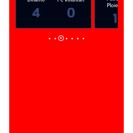
Ploieşti
4
0
1