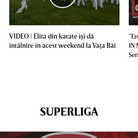
VIDEO | Elita din karate îşi dă
”Er
întâlnire în acest weekend la Vaţa Băi
IN
Ser
SUPERLIGA