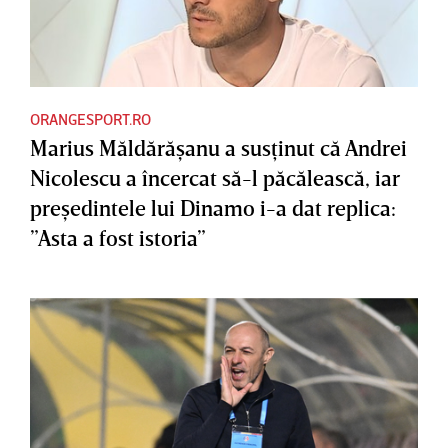
ORANGESPORT.RO
Marius Măldărăşanu a susţinut că Andrei
Nicolescu a încercat să-l păcălească, iar
preşedintele lui Dinamo i-a dat replica:
”Asta a fost istoria”