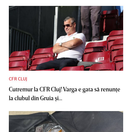
CFR CLUJ
Cutremur la CFR Cluj! Varga e gata să renunţe
la clubul din Gruia şi...