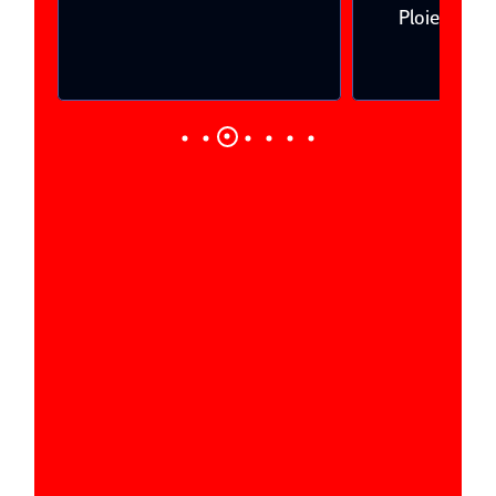
Ploieşti