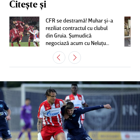
Citește și
CFR se destramă! Muhar şi-a
reziliat contractul cu clubul
din Gruia. Şumudică
negociază acum cu Neluţu
Varga, care mai are o
variantă pentru banca tehnică
| EXCLUSIV