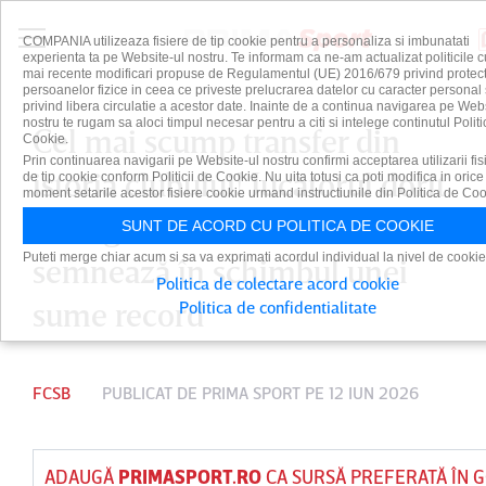
COMPANIA utilizeaza fisiere de tip cookie pentru a personaliza si imbunatati
experienta ta pe Website-ul nostru. Te informam ca ne-am actualizat politicile c
mai recente modificari propuse de Regulamentul (UE) 2016/679 privind protect
persoanelor fizice in ceea ce priveste prelucrarea datelor cu caracter personal 
privind libera circulatie a acestor date. Inainte de a continua navigarea pe Web
nostru te rugam sa aloci timpul necesar pentru a citi si intelege continutul Politi
Cel mai scump transfer din
Cookie.
Prin continuarea navigarii pe Website-ul nostru confirmi acceptarea utilizarii fis
istoria clubului! Jucătorul dorit
de tip cookie conform Politicii de Cookie. Nu uita totusi ca poti modifica in orice
moment setarile acestor fisiere cookie urmand instructiunile din Politica de Coo
de Gigi Becali la FCSB
SUNT DE ACORD CU POLITICA DE COOKIE
Puteti merge chiar acum si sa va exprimati acordul individual la nivel de cookie
semnează în schimbul unei
Politica de colectare acord cookie
sume record
Politica de confidentialitate
FCSB
PUBLICAT DE
PRIMA SPORT
PE 12 IUN 2026
ADAUGĂ
PRIMASPORT.RO
CA SURSĂ PREFERATĂ ÎN 