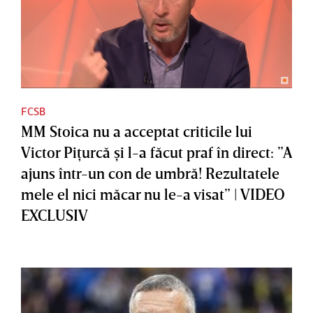
FCSB
MM Stoica nu a acceptat criticile lui
Victor Piţurcă şi l-a făcut praf în direct: ”A
ajuns într-un con de umbră! Rezultatele
mele el nici măcar nu le-a visat” | VIDEO
EXCLUSIV