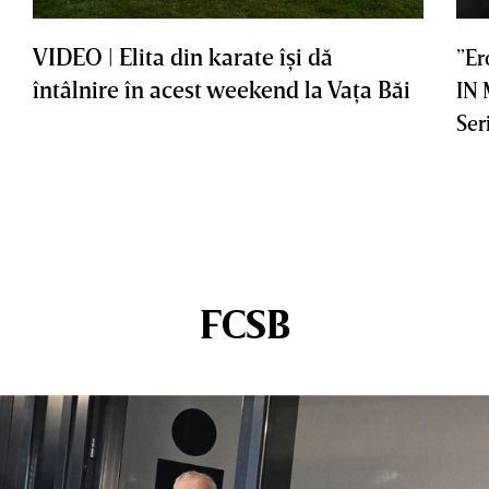
VIDEO | Elita din karate îşi dă
”Er
întâlnire în acest weekend la Vaţa Băi
IN
Ser
FCSB