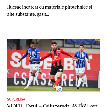
Rucsac încărcat cu materiale pirotehnice şi
alte substanţe, găsit...
SUPERLIGA
VIDEO | Farul – Csikszereda, ASTĂZI, ora