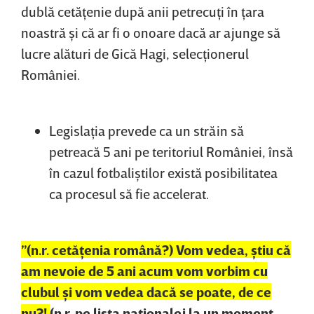
dublă cetăţenie după anii petrecuţi în ţara
noastră şi că ar fi o onoare dacă ar ajunge să
lucre alături de Gică Hagi, selecţionerul
României.
Legislaţia prevede ca un străin să
petreacă 5 ani pe teritoriul României, însă
în cazul fotbaliştilor există posibilitatea
ca procesul să fie accelerat.
”(n.r. cetăţenia română?) Vom vedea, ştiu că
am nevoie de 5 ani acum vom vorbim cu
clubul şi vom vedea dacă se poate, de ce
nu?!
(n.r. pe lista naţionalei la un moment