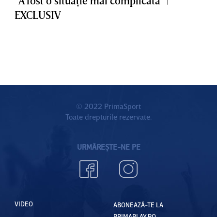
”A fost o situaţie mai complicată” |
EXCLUSIV
© 2022 PrimaSport
Toate drepturile rezervate.
URMĂREȘTE-NE PE
VIDEO
ABONEAZĂ-TE LA
PRIMAPLAY.RO