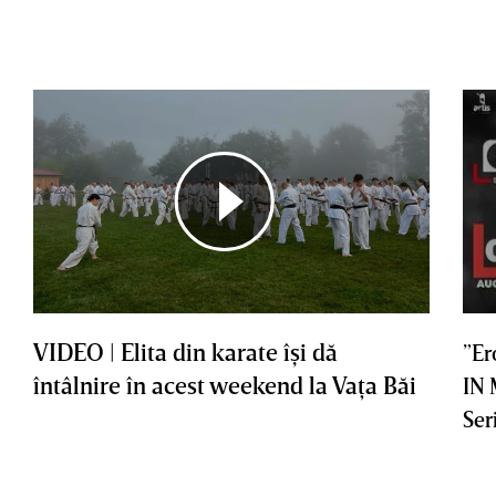
VIDEO | Elita din karate îşi dă
”Er
întâlnire în acest weekend la Vaţa Băi
IN
Ser