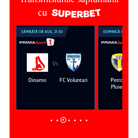
cu
SÂMBĂTĂ 08 AUG, 21:30
DUMINICĂ 09 AUG, 1
Vs
V
eda
Dinamo
FC Voluntari
Petrolul
Ploieşti