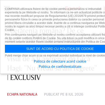
COMPANIA utilizeaza fisiere de tip cookie pentru a personaliza si imbunatati
experienta ta pe Website-ul nostru. Te informam ca ne-am actualizat politicile c
mai recente modificari propuse de Regulamentul (UE) 2016/679 privind protect
persoanelor fizice in ceea ce priveste prelucrarea datelor cu caracter personal 
privind libera circulatie a acestor date. Inainte de a continua navigarea pe Web
nostru te rugam sa aloci timpul necesar pentru a citi si intelege continutul Politi
”Cetăţenia româna? De ce
Cookie.
Prin continuarea navigarii pe Website-ul nostru confirmi acceptarea utilizarii fis
nu?!”. Juri Cisotti vorbeşte
de tip cookie conform Politicii de Cookie. Nu uita totusi ca poti modifica in orice
moment setarile acestor fisiere cookie urmand instructiunile din Politica de Coo
deschis despre naturalizare şi
SUNT DE ACORD CU POLITICA DE COOKIE
Puteti merge chiar acum si sa va exprimati acordul individual la nivel de cookie
visul de a fi antrenat de Gică
Politica de colectare acord cookie
Hagi: ”Nu vreau să am regrete”
Politica de confidentialitate
| EXCLUSIV
ECHIPA NATIONALA
PUBLICAT PE 8 IUL 2026