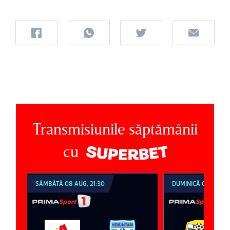
Transmisiunile săptămânii
cu
SÂMBĂTĂ 08 AUG, 21:30
DUMINICĂ 09 AUG, 1