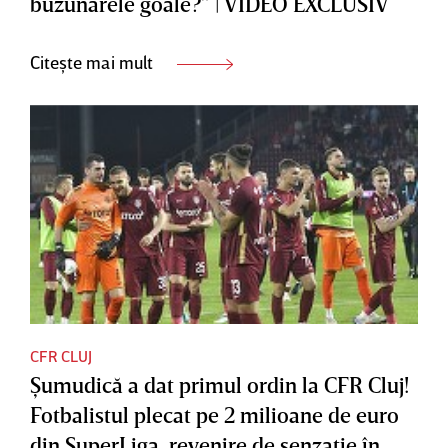
buzunarele goale?” | VIDEO EXCLUSIV
Citește mai mult
CFR CLUJ
Şumudică a dat primul ordin la CFR Cluj!
Fotbalistul plecat pe 2 milioane de euro
din SuperLiga, revenire de senzaţie în