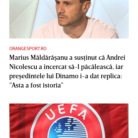
ORANGESPORT.RO
Marius Măldărăşanu a susţinut că Andrei
Nicolescu a încercat să-l păcălească, iar
preşedintele lui Dinamo i-a dat replica:
”Asta a fost istoria”