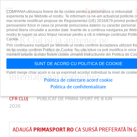
COMPANIA utilizeaza fisiere de tip cookie pentru a personaliza si imbunatati
experienta ta pe Website-ul nostru. Te informam ca ne-am actualizat politicile c
mai recente modificari propuse de Regulamentul (UE) 2016/679 privind protect
persoanelor fizice in ceea ce priveste prelucrarea datelor cu caracter personal 
privind libera circulatie a acestor date. Inainte de a continua navigarea pe Web
nostru te rugam sa aloci timpul necesar pentru a citi si intelege continutul Politi
CFR Cluj îşi ia antrenor pe
Cookie.
Prin continuarea navigarii pe Website-ul nostru confirmi acceptarea utilizarii fis
filiera FC Porto. Cadu
de tip cookie conform Politicii de Cookie. Nu uita totusi ca poti modifica in orice
moment setarile acestor fisiere cookie urmand instructiunile din Politica de Coo
negociază cu un fost
SUNT DE ACORD CU POLITICA DE COOKIE
Puteti merge chiar acum si sa va exprimati acordul individual la nivel de cookie
internaţional portughez
Politica de colectare acord cookie
Politica de confidentialitate
CFR CLUJ
PUBLICAT DE
PRIMA SPORT
PE 8 IUN
2026
ADAUGĂ
PRIMASPORT.RO
CA SURSĂ PREFERATĂ ÎN 