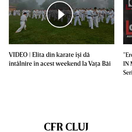
VIDEO | Elita din karate îşi dă
”Er
întâlnire în acest weekend la Vaţa Băi
IN
Ser
CFR CLUJ