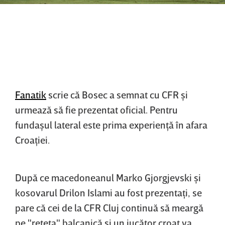
Fanatik
scrie că Bosec a semnat cu CFR şi
urmează să fie prezentat oficial. Pentru
fundaşul lateral este prima experienţă în afara
Croaţiei.
După ce macedoneanul Marko Gjorgjevski şi
kosovarul Drilon Islami au fost prezentaţi, se
pare că cei de la CFR Cluj continuă să meargă
pe "reţeta" balcanică şi un jucător croat va