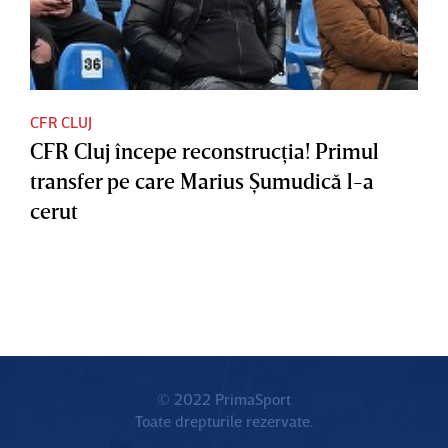
CFR CLUJ
CFR Cluj începe reconstrucţia! Primul
transfer pe care Marius Şumudică l-a
cerut
© 2022 PrimaSport
Toate drepturile rezervate.