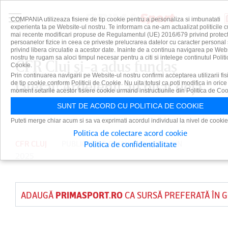
COMPANIA utilizeaza fisiere de tip cookie pentru a personaliza si imbunatati
experienta ta pe Website-ul nostru. Te informam ca ne-am actualizat politicile c
mai recente modificari propuse de Regulamentul (UE) 2016/679 privind protect
persoanelor fizice in ceea ce priveste prelucrarea datelor cu caracter personal 
privind libera circulatie a acestor date. Inainte de a continua navigarea pe Web
nostru te rugam sa aloci timpul necesar pentru a citi si intelege continutul Politi
CFR Cluj şi-a adus fundaş
Cookie.
Prin continuarea navigarii pe Website-ul nostru confirmi acceptarea utilizarii fis
lateral! Ardelenii au bifat deja
de tip cookie conform Politicii de Cookie. Nu uita totusi ca poti modifica in orice
moment setarile acestor fisiere cookie urmand instructiunile din Politica de Coo
3 transferuri
SUNT DE ACORD CU POLITICA DE COOKIE
Puteti merge chiar acum si sa va exprimati acordul individual la nivel de cookie
Politica de colectare acord cookie
CFR CLUJ
PUBLICAT DE
DAIAN CUTU
PE 7 IUN
Politica de confidentialitate
2025
ADAUGĂ
PRIMASPORT.RO
CA SURSĂ PREFERATĂ ÎN 