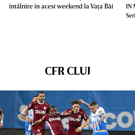
întâlnire în acest weekend la Vaţa Băi
IN
Ser
CFR CLUJ