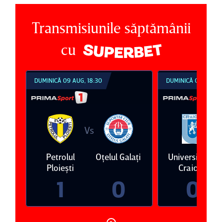
Transmisiunile săptămânii
cu
DUMINICĂ 09 AUG, 18:30
DUMINICĂ 09 AUG, 2
Vs
V
Petrolul
Oţelul Galaţi
Universitatea
ari
Ploieşti
Craiova
1
0
0