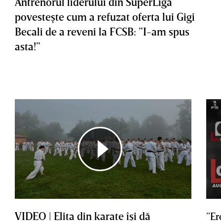
Antrenorul liderului din SuperLiga
povesteşte cum a refuzat oferta lui Gigi
Becali de a reveni la FCSB: ”I-am spus
asta!”
VIDEO | Elita din karate îşi dă
”Er