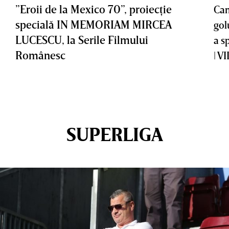
”Eroii de la Mexico 70”, proiecţie
Cam
specială IN MEMORIAM MIRCEA
gol
LUCESCU, la Serile Filmului
a s
Românesc
| V
SUPERLIGA