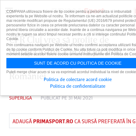
COMPANIA utilizeaza fisiere de tip cookie pentru a personaliza si imbunatati
experienta ta pe Website-ul nostru. Te informam ca ne-am actualizat politicile c
mai recente modificari propuse de Regulamentul (UE) 2016/679 privind protect
persoanelor fizice in ceea ce priveste prelucrarea datelor cu caracter personal 
privind libera circulatie a acestor date. Inainte de a continua navigarea pe Web
nostru te rugam sa aloci timpul necesar pentru a citi si intelege continutul Politi
CFR Cluj vrea să profite de
Cookie.
Prin continuarea navigarii pe Website-ul nostru confirmi acceptarea utilizarii fis
situaţia Astrei. Cei doi jucători
de tip cookie conform Politicii de Cookie. Nu uita totusi ca poti modifica in orice
moment setarile acestor fisiere cookie urmand instructiunile din Politica de Coo
urmăriţi de campioana
SUNT DE ACORD CU POLITICA DE COOKIE
Puteti merge chiar acum si sa va exprimati acordul individual la nivel de cookie
României
Politica de colectare acord cookie
Politica de confidentialitate
SUPERLIGA
PUBLICAT PE 31 MAI 2021
ADAUGĂ
PRIMASPORT.RO
CA SURSĂ PREFERATĂ ÎN 