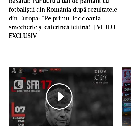
Basarab Panduru a dat de pământ cu
fotbaliştii din România după rezultatele
din Europa: ”Pe primul loc doar la
şmecherie şi caterincă ieftină!” | VIDEO
EXCLUSIV