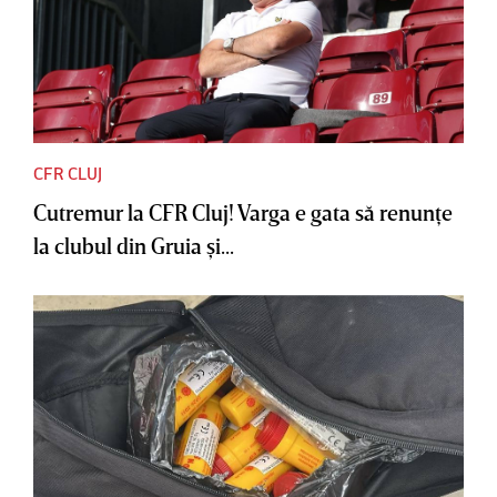
CFR CLUJ
Cutremur la CFR Cluj! Varga e gata să renunţe
la clubul din Gruia şi...