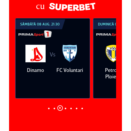
cu
SÂMBĂTĂ 08 AUG, 21:30
DUMINICĂ 09 AUG, 1
Vs
V
eda
Dinamo
FC Voluntari
Petrolul
Ploieşti