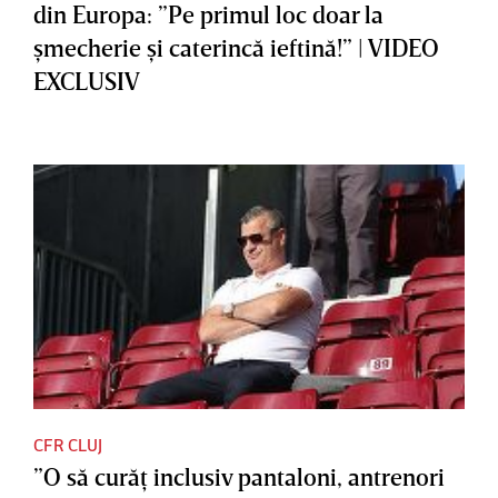
din Europa: ”Pe primul loc doar la
şmecherie şi caterincă ieftină!” | VIDEO
EXCLUSIV
CFR CLUJ
”O să curăţ inclusiv pantaloni, antrenori