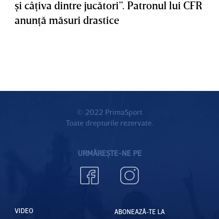
şi câţiva dintre jucători”. Patronul lui CFR
anunţă măsuri drastice
© 2022 PrimaSport
Toate drepturile rezervate.
URMĂREȘTE-NE PE
VIDEO
ABONEAZĂ-TE LA