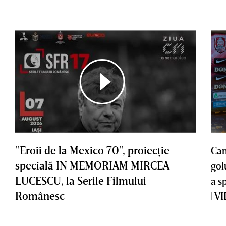
”Eroii de la Mexico 70”, proiecţie
Cam
specială IN MEMORIAM MIRCEA
gol
LUCESCU, la Serile Filmului
a s
Românesc
| V