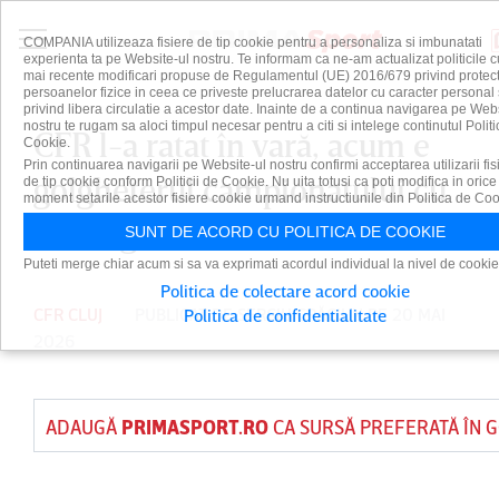
COMPANIA utilizeaza fisiere de tip cookie pentru a personaliza si imbunatati
experienta ta pe Website-ul nostru. Te informam ca ne-am actualizat politicile c
mai recente modificari propuse de Regulamentul (UE) 2016/679 privind protect
persoanelor fizice in ceea ce priveste prelucrarea datelor cu caracter personal 
privind libera circulatie a acestor date. Inainte de a continua navigarea pe Web
nostru te rugam sa aloci timpul necesar pentru a citi si intelege continutul Politi
CFR l-a ratat în vară, acum e
Cookie.
Prin continuarea navigarii pe Website-ul nostru confirmi acceptarea utilizarii fis
golgheterul campionatului cu
de tip cookie conform Politicii de Cookie. Nu uita totusi ca poti modifica in orice
moment setarile acestor fisiere cookie urmand instructiunile din Politica de Coo
28 de goluri!
SUNT DE ACORD CU POLITICA DE COOKIE
Puteti merge chiar acum si sa va exprimati acordul individual la nivel de cookie
Politica de colectare acord cookie
CFR CLUJ
PUBLICAT DE
SERGIU CRĂCIUN
PE 20 MAI
Politica de confidentialitate
2026
ADAUGĂ
PRIMASPORT.RO
CA SURSĂ PREFERATĂ ÎN 