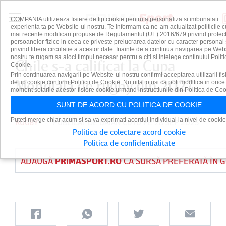
COMPANIA utilizeaza fisiere de tip cookie pentru a personaliza si imbunatati
experienta ta pe Website-ul nostru. Te informam ca ne-am actualizat politicile c
mai recente modificari propuse de Regulamentul (UE) 2016/679 privind protect
persoanelor fizice in ceea ce priveste prelucrarea datelor cu caracter personal 
privind libera circulatie a acestor date. Inainte de a continua navigarea pe Web
nostru te rugam sa aloci timpul necesar pentru a citi si intelege continutul Politi
Chile s-a calificat la Cupa
Cookie.
Prin continuarea navigarii pe Website-ul nostru confirmi acceptarea utilizarii fis
Mondială de rugby din 2027
de tip cookie conform Politicii de Cookie. Nu uita totusi ca poti modifica in orice
moment setarile acestor fisiere cookie urmand instructiunile din Politica de Coo
SUNT DE ACORD CU POLITICA DE COOKIE
Puteti merge chiar acum si sa va exprimati acordul individual la nivel de cookie
RUGBY
PUBLICAT DE
DAIAN CUTU
PE 28 SEP 2025
Politica de colectare acord cookie
Politica de confidentialitate
ADAUGĂ
PRIMASPORT.RO
CA SURSĂ PREFERATĂ ÎN 