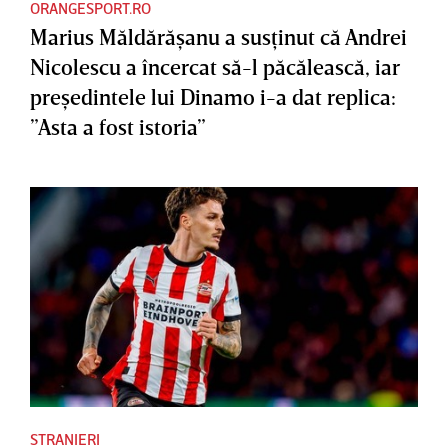
ORANGESPORT.RO
Marius Măldărăşanu a susţinut că Andrei
Nicolescu a încercat să-l păcălească, iar
preşedintele lui Dinamo i-a dat replica:
”Asta a fost istoria”
STRANIERI