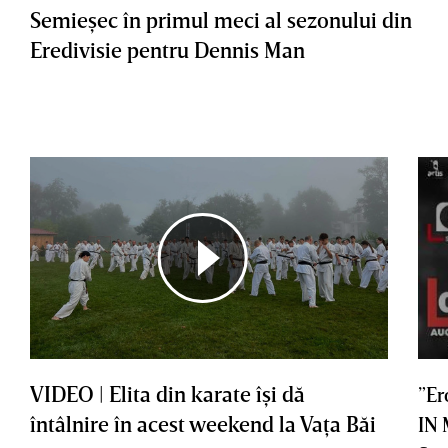
Semieşec în primul meci al sezonului din
Eredivisie pentru Dennis Man
VIDEO | Elita din karate îşi dă
”Er
întâlnire în acest weekend la Vaţa Băi
IN