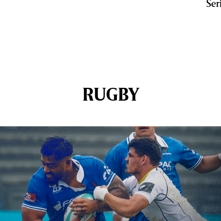
Ser
RUGBY