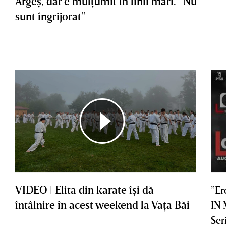
Argeş, dar e mulţumit în linii mari. ”Nu
sunt îngrijorat”
VIDEO | Elita din karate îşi dă
”Er
întâlnire în acest weekend la Vaţa Băi
IN
Ser