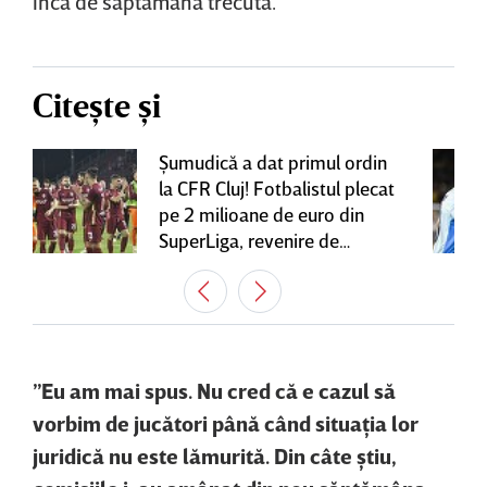
încă de săptămâna trecută.
Citește și
Şumudică a dat primul ordin
la CFR Cluj! Fotbalistul plecat
pe 2 milioane de euro din
SuperLiga, revenire de
senzaţie în Gruia
”Eu am mai spus. Nu cred că e cazul să
vorbim de jucători până când situaţia lor
juridică nu este lămurită. Din câte ştiu,