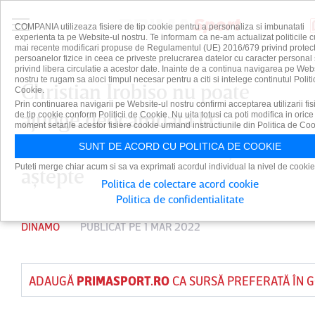
COMPANIA utilizeaza fisiere de tip cookie pentru a personaliza si imbunatati
experienta ta pe Website-ul nostru. Te informam ca ne-am actualizat politicile c
mai recente modificari propuse de Regulamentul (UE) 2016/679 privind protect
persoanelor fizice in ceea ce priveste prelucrarea datelor cu caracter personal 
privind libera circulatie a acestor date. Inainte de a continua navigarea pe Web
nostru te rugam sa aloci timpul necesar pentru a citi si intelege continutul Politi
Christian Irobiso nu poate
Cookie.
Prin continuarea navigarii pe Website-ul nostru confirmi acceptarea utilizarii fis
ajunge deocamdată la
de tip cookie conform Politicii de Cookie. Nu uita totusi ca poti modifica in orice
moment setarile acestor fisiere cookie urmand instructiunile din Politica de Coo
Dinamo. ”Câinii”, nevoiţi să
SUNT DE ACORD CU POLITICA DE COOKIE
Puteti merge chiar acum si sa va exprimati acordul individual la nivel de cookie
aştepte
Politica de colectare acord cookie
Politica de confidentialitate
DINAMO
PUBLICAT PE 1 MAR 2022
ADAUGĂ
PRIMASPORT.RO
CA SURSĂ PREFERATĂ ÎN 