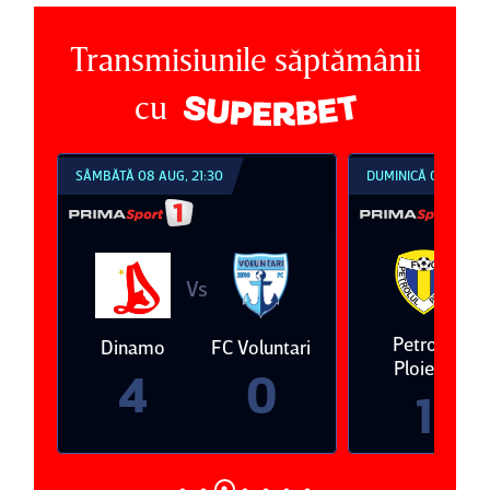
Transmisiunile săptămânii
cu
SÂMBĂTĂ 08 AUG, 21:30
DUMINICĂ 09 AUG, 1
V
Vs
eda
Petrolul
Dinamo
FC Voluntari
Ploieşti
4
0
1