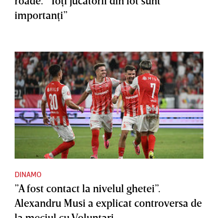
roade. ”Toţi jucătorii din lot sunt
importanţi”
DINAMO
”A fost contact la nivelul ghetei”.
Alexandru Musi a explicat controversa de
la meciul cu Voluntari