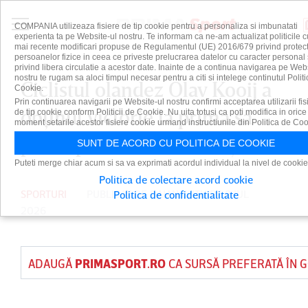
COMPANIA utilizeaza fisiere de tip cookie pentru a personaliza si imbunatati
experienta ta pe Website-ul nostru. Te informam ca ne-am actualizat politicile c
mai recente modificari propuse de Regulamentul (UE) 2016/679 privind protect
persoanelor fizice in ceea ce priveste prelucrarea datelor cu caracter personal 
privind libera circulatie a acestor date. Inainte de a continua navigarea pe Web
nostru te rugam sa aloci timpul necesar pentru a citi si intelege continutul Politi
Ciclistul olandez Olav Kooij a
Cookie.
Prin continuarea navigarii pe Website-ul nostru confirmi acceptarea utilizarii fis
obţinut victorie la prima sa
de tip cookie conform Politicii de Cookie. Nu uita totusi ca poti modifica in orice
moment setarile acestor fisiere cookie urmand instructiunile din Politica de Coo
participare în Turul Franţei
SUNT DE ACORD CU POLITICA DE COOKIE
Puteti merge chiar acum si sa va exprimati acordul individual la nivel de cookie
Politica de colectare acord cookie
SPORTURI
PUBLICAT DE
DAIAN CUTU
PE 8 IUL
Politica de confidentialitate
2026
ADAUGĂ
PRIMASPORT.RO
CA SURSĂ PREFERATĂ ÎN 