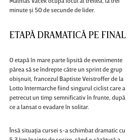
Mathias Vacek ocupă locul al treilea, la trei
minute şi 50 de secunde de lider.
ETAPĂ DRAMATICĂ PE FINAL
O etapă în mare parte lipsită de evenimente
părea să se îndrepte către un sprint de grup
obişnuit, francezul Baptiste Veistroffer de la
Lotto Intermarche fiind singurul ciclist care a
petrecut un timp semnificativ în frunte, după
ce a lansat o evadare în solitar.
Însă situaţia cursei s-a schimbat dramatic cu
5,3 km înainte de sosire, când o căzătură a