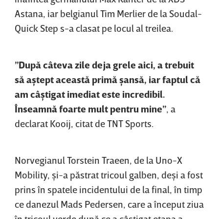
Astana, iar belgianul Tim Merlier de la Soudal-
Quick Step s-a clasat pe locul al treilea.
”După câteva zile deja grele aici, a trebuit
să aştept această primă şansă, iar faptul că
am câştigat imediat este incredibil.
Înseamnă foarte mult pentru mine”
, a
declarat Kooij, citat de ⁠TNT Sports.
Norvegianul Torstein Traeen, de la Uno-X
Mobility, şi-a păstrat tricoul galben, deşi a fost
prins în spatele incidentului de la final, în timp
ce danezul Mads Pedersen, care a început ziua
în tricoul verde după ce a câştigat etapa a