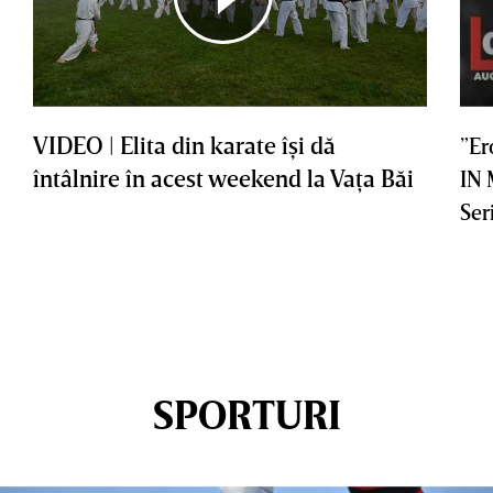
VIDEO | Elita din karate îşi dă
”Er
întâlnire în acest weekend la Vaţa Băi
IN
Ser
SPORTURI