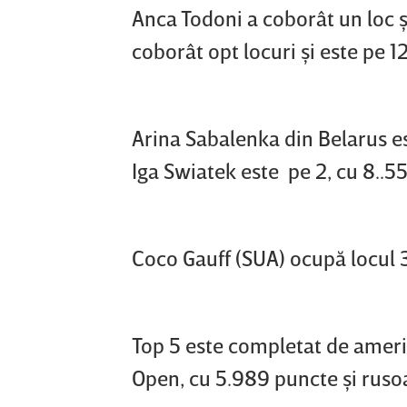
Anca Todoni a coborât un loc ş
coborât opt locuri şi este pe 1
Arina Sabalenka din Belarus es
Iga Swiatek este pe 2, cu 8..5
Coco Gauff (SUA) ocupă locul 3
Top 5 este completat de amer
Open, cu 5.989 puncte şi ruso