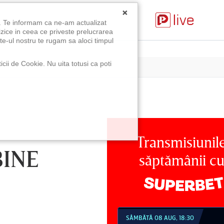
×
u. Te informam ca ne-am actualizat
izice in ceea ce priveste prelucrarea
te-ul nostru te rugam sa aloci timpul
icii de Cookie. Nu uita totusi ca poti
Transmisiunil
BINE
săptămânii c
MBĂTĂ 08 AUG, 18:30
SÂMBĂTĂ 08 AUG, 21:30