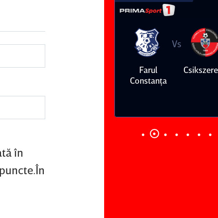
Vs
Vs
Farul
Csikszereda
Dinamo
FC Volunt
Constanţa
tă în
 puncte.În