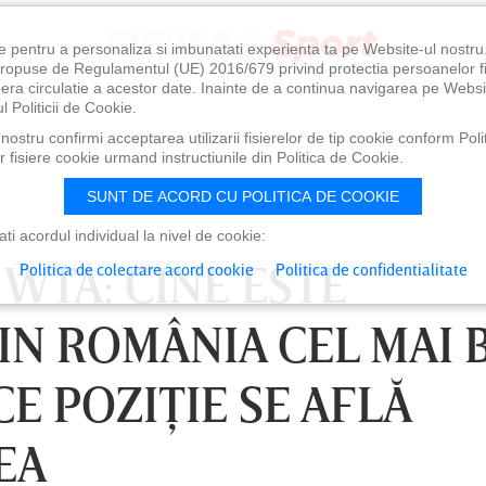
e pentru a personaliza si imbunatati experienta ta pe Website-ul nostr
i propuse de Regulamentul (UE) 2016/679 privind protectia persoanelor f
ibera circulatie a acestor date. Inainte de a continua navigarea pe Websi
l Politicii de Cookie.
ostru confirmi acceptarea utilizarii fisierelor de tip cookie conform Polit
 fisiere cookie urmand instructiunile din Politica de Cookie.
SUNT DE ACORD CU POLITICA DE COOKIE
i acordul individual la nivel de cookie:
WTA: CINE ESTE
Politica de colectare acord cookie
Politica de confidentialitate
IN ROMÂNIA CEL MAI 
CE POZIŢIE SE AFLĂ
EA
0
VINERI 07 AUG, 21:00
SÂ