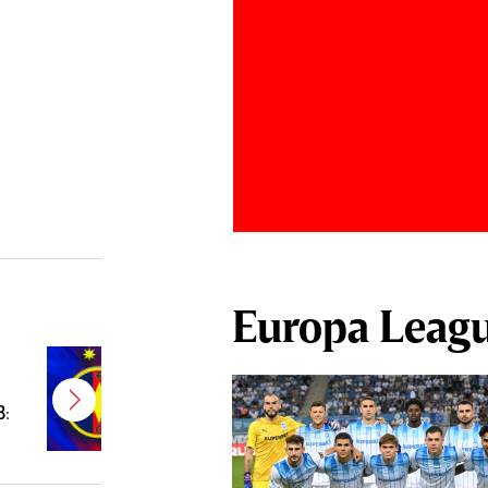
Europa Leag
E gata! FCSB a transferat un
jucător campion şi câştigător de
B:
Cupă