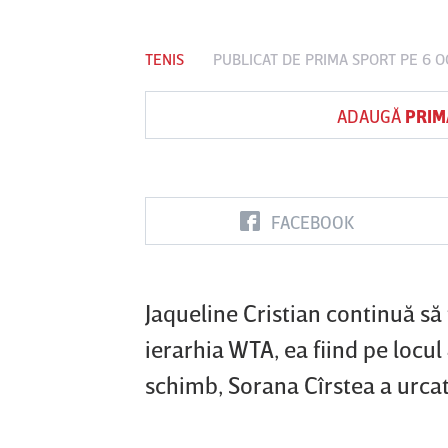
TENIS
PUBLICAT DE
PRIMA SPORT
PE 6 O
Vs
ADAUGĂ
PRIM
FC Botoşani
Corvinul
Sepsi OSK S
Hunedoara
Gheorghe
FACEBOOK
Jaqueline Cristian continuă să
ierarhia WTA, ea fiind pe locul
schimb, Sorana Cîrstea a urcat 