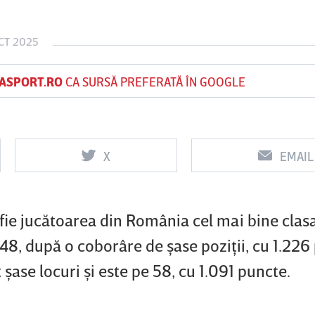
CT 2025
Vs
Vs
ASPORT.RO
CA SURSĂ PREFERATĂ ÎN GOOGLE
f
FCSB
UTA Arad
Rapid
X
EMAIL
 fie jucătoarea din România cel mai bine clasa
 48, după o coborâre de şase poziţii, cu 1.226
şase locuri şi este pe 58, cu 1.091 puncte.