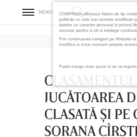
CAUTĂ
MENIU
COMPANIA utilizeaza fisiere de tip cooki
politicile cu cele mai recente modificar
datelor cu caracter personal si privind l
necesar pentru a citi si intelege continutu
Prin continuarea navigarii pe Website-ul n
modifica in orice moment setarile acestor
Puteti merge chiar acum si sa va exprimat
CLASAMENTUL 
JUCĂTOAREA D
CLASATĂ ŞI PE 
SORANA CÎRST
LUNI 10 AUG, 18:30
LUNI 10 AUG, 21:3