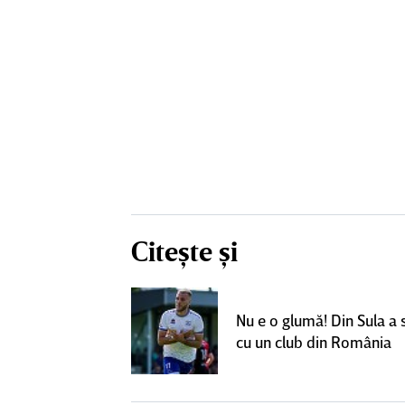
Citește și
un grup de
ci pentru a
Nu e o glumă! Din Sula a
SuperLiga: ”Nu
cu un club din România
teresant decât
ra actuală”