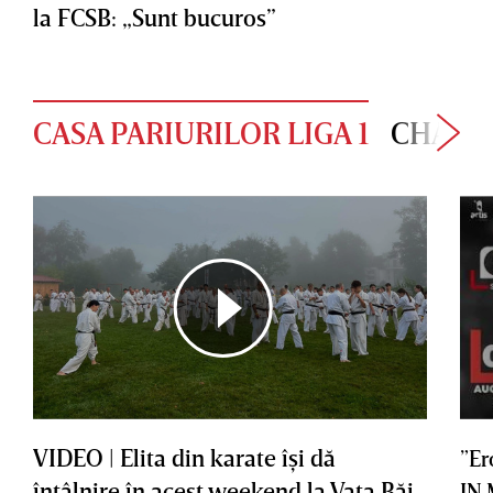
la FCSB: „Sunt bucuros”
CASA PARIURILOR LIGA 1
CHAMP
VIDEO | Elita din karate îşi dă
”Er
întâlnire în acest weekend la Vaţa Băi
IN