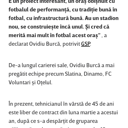
E un proiect interesant, un oraş obişnuit cu
fotbalul de performanţă, cu tradiţie bună în
fotbal, cu infrastructură bună. Au un stadion
nou, se construieşte încă unul. Şi cred că
merită mai mult în fotbal acest oraş”
, a
declarat Ovidiu Burcă, potrivit
GSP
.
De-a lungul carierei sale, Ovidiu Burcă a mai
pregătit echipe precum Slatina, Dinamo, FC
Voluntari şi Oţelul.
În prezent, tehnicianul în vârstă de 45 de ani
este liber de contract din luna martie a acestui
an, după ce s-a despărţit de gruparea