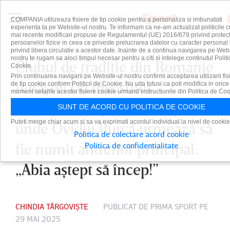
COMPANIA utilizeaza fisiere de tip cookie pentru a personaliza si imbunatati
experienta ta pe Website-ul nostru. Te informam ca ne-am actualizat politicile c
mai recente modificari propuse de Regulamentul (UE) 2016/679 privind protect
persoanelor fizice in ceea ce priveste prelucrarea datelor cu caracter personal 
privind libera circulatie a acestor date. Inainte de a continua navigarea pe Web
nostru te rugam sa aloci timpul necesar pentru a citi si intelege continutul Politi
Clubul de tradiţie din Românie
Cookie.
Prin continuarea navigarii pe Website-ul nostru confirmi acceptarea utilizarii fis
renaşte! Un investitor
de tip cookie conform Politicii de Cookie. Nu uita totusi ca poti modifica in orice
moment setarile acestor fisiere cookie urmand instructiunile din Politica de Coo
important va prelua echipa
SUNT DE ACORD CU POLITICA DE COOKIE
Puteti merge chiar acum si sa va exprimati acordul individual la nivel de cookie
unde Ovidiu Burcă urmează să
Politica de colectare acord cookie
fie numit antrenor principal:
Politica de confidentialitate
„Abia aştept să încep!”
CHINDIA TÂRGOVIȘTE
PUBLICAT DE
PRIMA SPORT
PE
29 MAI 2025