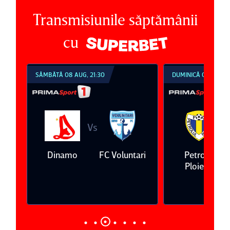
Transmisiunile săptămânii
cu
SÂMBĂTĂ 08 AUG, 21:30
DUMINICĂ 09 AUG, 1
Vs
V
eda
Dinamo
FC Voluntari
Petrolul
Ploieşti