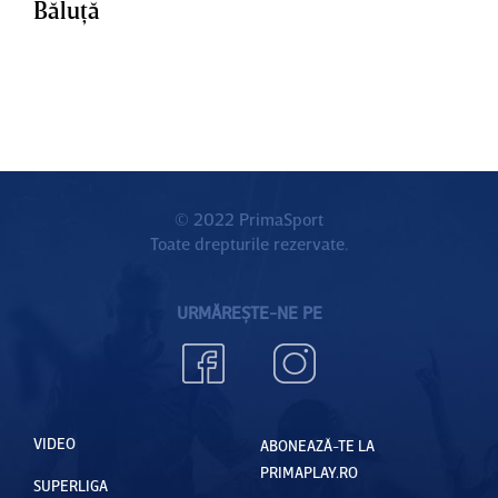
Băluţă
© 2022 PrimaSport
Toate drepturile rezervate.
URMĂREȘTE-NE PE
VIDEO
ABONEAZĂ-TE LA
PRIMAPLAY.RO
SUPERLIGA