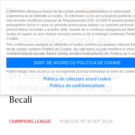
COMPANIA utilizeaza fisiere de tip cookie pentru a personaliza si imbunatati
experienta ta pe Website-ul nostru. Te informam ca ne-am actualizat politicile c
mai recente modificari propuse de Regulamentul (UE) 2016/679 privind protect
persoanelor fizice in ceea ce priveste prelucrarea datelor cu caracter personal 
privind libera circulatie a acestor date. Inainte de a continua navigarea pe Web
nostru te rugam sa aloci timpul necesar pentru a citi si intelege continutul Politi
”Competiţia se opreşte aici.
Cookie.
Prin continuarea navigarii pe Website-ul nostru confirmi acceptarea utilizarii fis
Vom juca finala cu Bayern
de tip cookie conform Politicii de Cookie. Nu uita totusi ca poti modifica in orice
moment setarile acestor fisiere cookie urmand instructiunile din Politica de Coo
Munchen”. A făcut scorul serii
SUNT DE ACORD CU POLITICA DE COOKIE
Puteti merge chiar acum si sa va exprimati acordul individual la nivel de cookie
în Champions League şi a dat
Politica de colectare acord cookie
o declaraţie în stilul lui Gigi
Politica de confidentialitate
Becali
CHAMPIONS LEAGUE
PUBLICAT PE 19 SEP 2024