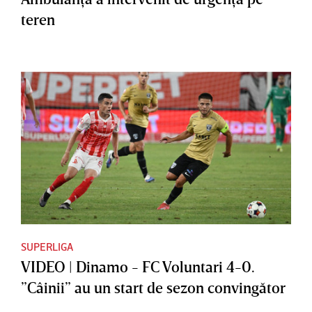
teren
SUPERLIGA
VIDEO | Dinamo - FC Voluntari 4-0.
”Câinii” au un start de sezon convingător