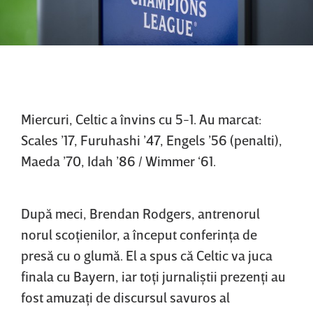
Miercuri, Celtic a învins cu 5-1. Au marcat:
Scales ’17, Furuhashi ’47, Engels ’56 (penalti),
Maeda ’70, Idah ’86 / Wimmer ‘61.
După meci, Brendan Rodgers, antrenorul
norul scoţienilor, a început conferinţa de
presă cu o glumă. El a spus că Celtic va juca
finala cu Bayern, iar toţi jurnaliştii prezenţi au
fost amuzaţi de discursul savuros al