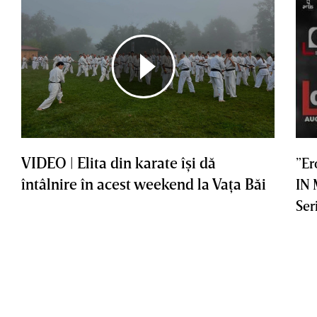
VIDEO | Elita din karate îşi dă
”Er
întâlnire în acest weekend la Vaţa Băi
IN
Ser