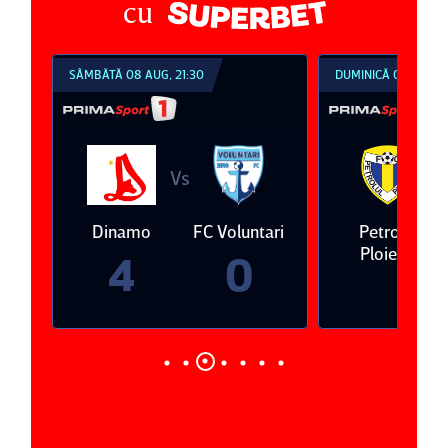
cu
SÂMBĂTĂ 08 AUG, 21:30
DUMINICĂ 09 AUG, 1
Vs
V
eda
Dinamo
FC Voluntari
Petrolul
Ploieşti
4
0