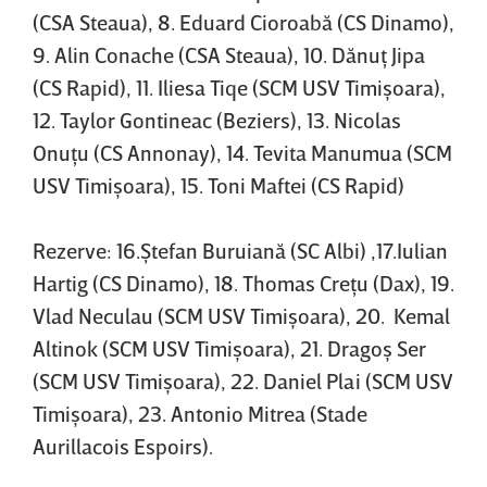
(CSA Steaua), 8. Eduard Cioroabă (CS Dinamo),
9. Alin Conache (CSA Steaua), 10. Dănuţ Jipa
(CS Rapid), 11. Iliesa Tiqe (SCM USV Timişoara),
12. Taylor Gontineac (Beziers), 13. Nicolas
Onuţu (CS Annonay), 14. Tevita Manumua (SCM
USV Timişoara), 15. Toni Maftei (CS Rapid)
Rezerve: 16.Ştefan Buruiană (SC Albi) ,17.Iulian
Hartig (CS Dinamo), 18. Thomas Creţu (Dax), 19.
Vlad Neculau (SCM USV Timişoara), 20. Kemal
Altinok (SCM USV Timişoara), 21. Dragoş Ser
(SCM USV Timişoara), 22. Daniel Plai (SCM USV
Timişoara), 23. Antonio Mitrea (Stade
Aurillacois Espoirs).