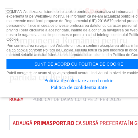
COMPANIA utilizeaza fisiere de tip cookie pentru a personaliza si imbunatati
experienta ta pe Website-ul nostru. Te informam ca ne-am actualizat politicile c
mai recente modificari propuse de Regulamentul (UE) 2016/679 privind protect
persoanelor fizice in ceea ce priveste prelucrarea datelor cu caracter personal 
privind libera circulatie a acestor date. Inainte de a continua navigarea pe Web
nostru te rugam sa aloci timpul necesar pentru a citi si intelege continutul Politi
Componenţa României pentru
Cookie.
Prin continuarea navigarii pe Website-ul nostru confirmi acceptarea utilizarii fis
meciul cu Portugalia.
de tip cookie conform Politicii de Cookie. Nu uita totusi ca poti modifica in orice
moment setarile acestor fisiere cookie urmand instructiunile din Politica de Coo
Schimbări în primul XV faţă de
SUNT DE ACORD CU POLITICA DE COOKIE
Puteti merge chiar acum si sa va exprimati acordul individual la nivel de cookie
partida cu Belgia
Politica de colectare acord cookie
Politica de confidentialitate
RUGBY
PUBLICAT DE
DAIAN CUTU
PE 21 FEB 2026
ADAUGĂ
PRIMASPORT.RO
CA SURSĂ PREFERATĂ ÎN 