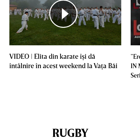
VIDEO | Elita din karate îşi dă
”Er
întâlnire în acest weekend la Vaţa Băi
IN
Ser
RUGBY