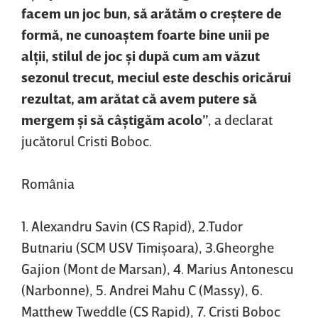
facem un joc bun, să arătăm o creştere de
formă, ne cunoaştem foarte bine unii pe
alţii, stilul de joc şi după cum am văzut
sezonul trecut, meciul este deschis oricărui
rezultat, am arătat că avem putere să
mergem şi să câştigăm acolo”
, a declarat
jucătorul Cristi Boboc.
România
1. Alexandru Savin (CS Rapid), 2.Tudor
Butnariu (SCM USV Timişoara), 3.Gheorghe
Gajion (Mont de Marsan), 4. Marius Antonescu
(Narbonne), 5. Andrei Mahu C (Massy), 6.
Matthew Tweddle (CS Rapid), 7. Cristi Boboc