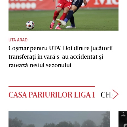
UTA ARAD
Coşmar pentru UTA! Doi dintre jucătorii
transferaţi în vară s-au accidentat şi
ratează restul sezonului
CASA PARIURILOR LIGA 1
CHAMP