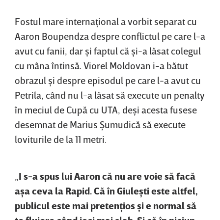
Fostul mare internaţional a vorbit separat cu
Aaron Boupendza despre conflictul pe care l-a
avut cu fanii, dar şi faptul că şi-a lăsat colegul
cu mâna întinsă. Viorel Moldovan i-a bătut
obrazul şi despre episodul pe care l-a avut cu
Petrila, când nu l-a lăsat să execute un penalty
în meciul de Cupă cu UTA, deşi acesta fusese
desemnat de Marius Şumudică să execute
loviturile de la 11 metri.
„
I s-a spus lui Aaron că nu are voie să facă
aşa ceva la Rapid. Că în Giuleşti este altfel,
publicul este mai pretenţios şi e normal să
te fluiere când joci mai slab. Şi că în niciun