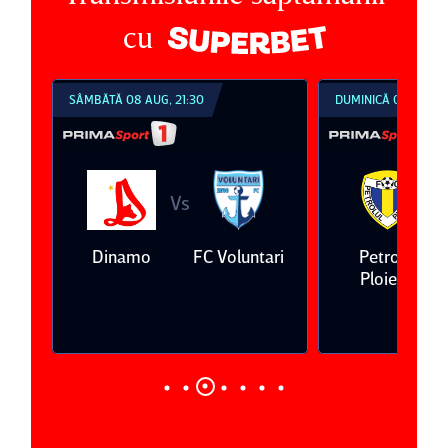
cu
SÂMBĂTĂ 08 AUG, 21:30
DUMINICĂ 09 AUG, 1
Vs
V
eda
Dinamo
FC Voluntari
Petrolul
Ploieşti