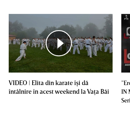
VIDEO | Elita din karate îşi dă
”Er
întâlnire în acest weekend la Vaţa Băi
IN
Ser