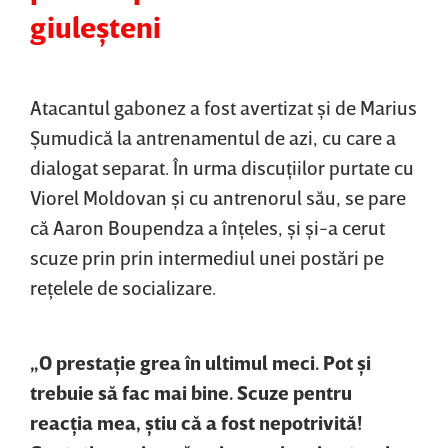
giuleşteni
Atacantul gabonez a fost avertizat şi de Marius
Şumudică la antrenamentul de azi, cu care a
dialogat separat. În urma discuţiilor purtate cu
Viorel Moldovan şi cu antrenorul său, se pare
că Aaron Boupendza a înţeles, şi şi-a cerut
scuze prin prin intermediul unei postări pe
reţelele de socializare.
„O prestaţie grea în ultimul meci. Pot şi
trebuie să fac mai bine. Scuze pentru
reacţia mea, ştiu că a fost nepotrivită!