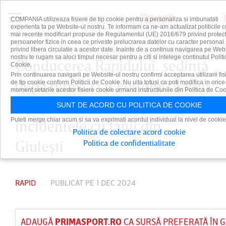
COMPANIA utilizeaza fisiere de tip cookie pentru a personaliza si imbunatati
experienta ta pe Website-ul nostru. Te informam ca ne-am actualizat politicile c
mai recente modificari propuse de Regulamentul (UE) 2016/679 privind protect
persoanelor fizice in ceea ce priveste prelucrarea datelor cu caracter personal 
privind libera circulatie a acestor date. Inainte de a continua navigarea pe Web
nostru te rugam sa aloci timpul necesar pentru a citi si intelege continutul Politi
Conducerea Rapidului, şedinţă
Cookie.
Prin continuarea navigarii pe Website-ul nostru confirmi acceptarea utilizarii fis
după remiza cu Petrolul! Aaron
de tip cookie conform Politicii de Cookie. Nu uita totusi ca poti modifica in orice
moment setarile acestor fisiere cookie urmand instructiunile din Politica de Coo
Boupendza nu a scăpat dupa
SUNT DE ACORD CU POLITICA DE COOKIE
Puteti merge chiar acum si sa va exprimati acordul individual la nivel de cookie
incidentele cu fanii din
Politica de colectare acord cookie
Giuleşti
Politica de confidentialitate
RAPID
PUBLICAT PE 1 DEC 2024
ADAUGĂ
PRIMASPORT.RO
CA SURSĂ PREFERATĂ ÎN 