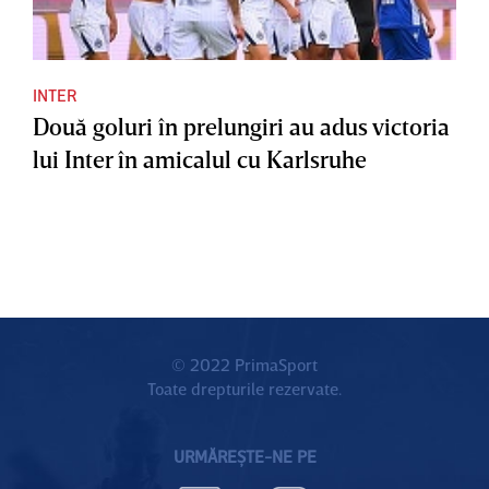
INTER
Două goluri în prelungiri au adus victoria
lui Inter în amicalul cu Karlsruhe
© 2022 PrimaSport
Toate drepturile rezervate.
URMĂREȘTE-NE PE