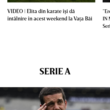
VIDEO | Elita din karate îşi dă
”Er
întâlnire în acest weekend la Vaţa Băi
IN
Ser
SERIE A