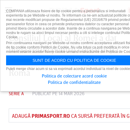
COMPANIA utilizeaza fisiere de tip cookie pentru a personaliza si imbunatati
experienta ta pe Website-ul nostru. Te informam ca ne-am actualizat politicile c
mai recente modificari propuse de Regulamentul (UE) 2016/679 privind protect
persoanelor fizice in ceea ce priveste prelucrarea datelor cu caracter personal 
privind libera circulatie a acestor date. Inainte de a continua navigarea pe Web
nostru te rugam sa aloci timpul necesar pentru a citi si intelege continutul Politi
Consiliul Local al Romei a dat
Cookie.
Prin continuarea navigarii pe Website-ul nostru confirmi acceptarea utilizarii fis
undă verde pentru construcţia
de tip cookie conform Politicii de Cookie. Nu uita totusi ca poti modifica in orice
moment setarile acestor fisiere cookie urmand instructiunile din Politica de Coo
noului stadion al echipei AS
SUNT DE ACORD CU POLITICA DE COOKIE
Puteti merge chiar acum si sa va exprimati acordul individual la nivel de cookie
Roma
Politica de colectare acord cookie
Politica de confidentialitate
SERIE A
PUBLICAT PE 14 MAR 2026
ADAUGĂ
PRIMASPORT.RO
CA SURSĂ PREFERATĂ ÎN 