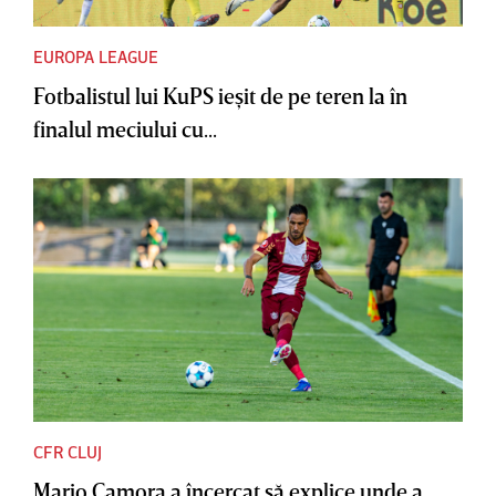
EUROPA LEAGUE
Fotbalistul lui KuPS ieşit de pe teren la în
finalul meciului cu...
CFR CLUJ
Mario Camora a încercat să explice unde a