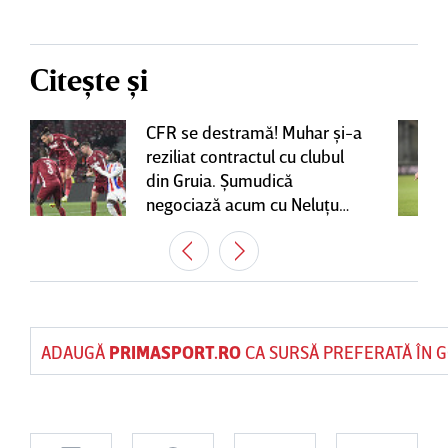
Citește și
CFR se destramă! Muhar şi-a
reziliat contractul cu clubul
din Gruia. Şumudică
negociază acum cu Neluţu
Varga, care mai are o
variantă pentru banca tehnică
| EXCLUSIV
ADAUGĂ
PRIMASPORT.RO
CA SURSĂ PREFERATĂ ÎN 