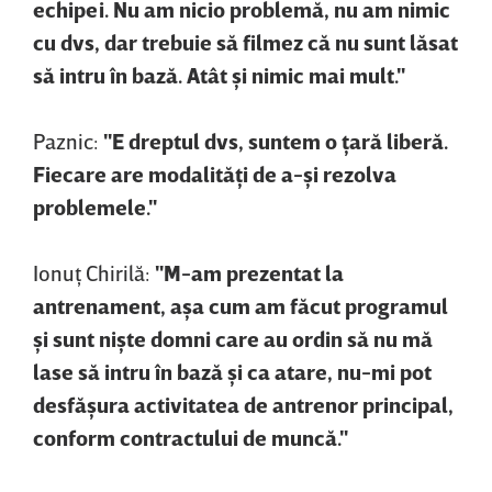
echipei. Nu am nicio problemă, nu am nimic
cu dvs, dar trebuie să filmez că nu sunt lăsat
să intru în bază. Atât şi nimic mai mult."
Paznic:
"E dreptul dvs, suntem o ţară liberă.
Fiecare are modalităţi de a-şi rezolva
problemele."
Ionuţ Chirilă:
"M-am prezentat la
antrenament, aşa cum am făcut programul
şi sunt nişte domni care au ordin să nu mă
lase să intru în bază şi ca atare, nu-mi pot
desfăşura activitatea de antrenor principal,
conform contractului de muncă."