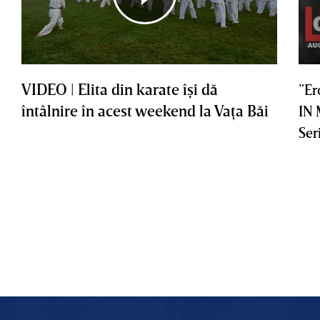
VIDEO | Elita din karate îşi dă
”Er
întâlnire în acest weekend la Vaţa Băi
IN
Ser