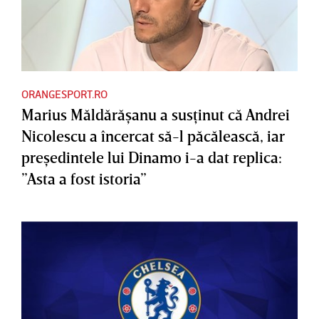
ORANGESPORT.RO
Marius Măldărăşanu a susţinut că Andrei
Nicolescu a încercat să-l păcălească, iar
preşedintele lui Dinamo i-a dat replica:
”Asta a fost istoria”