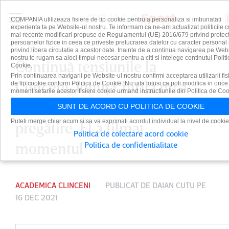
COMPANIA utilizeaza fisiere de tip cookie pentru a personaliza si imbunatati
experienta ta pe Website-ul nostru. Te informam ca ne-am actualizat politicile c
mai recente modificari propuse de Regulamentul (UE) 2016/679 privind protect
persoanelor fizice in ceea ce priveste prelucrarea datelor cu caracter personal 
privind libera circulatie a acestor date. Inainte de a continua navigarea pe Web
nostru te rugam sa aloci timpul necesar pentru a citi si intelege continutul Politi
Continuă tensiunile la
Cookie.
Prin continuarea navigarii pe Website-ul nostru confirmi acceptarea utilizarii fis
Clinceni. Ionuţ Chirilă nu a
de tip cookie conform Politicii de Cookie. Nu uita totusi ca poti modifica in orice
moment setarile acestor fisiere cookie urmand instructiunile din Politica de Coo
fost lăsat să intre în baza de
SUNT DE ACORD CU POLITICA DE COOKIE
Puteti merge chiar acum si sa va exprimati acordul individual la nivel de cookie
pregătire. El a filmat
Politica de colectare acord cookie
momentul
Politica de confidentialitate
ACADEMICA CLINCENI
PUBLICAT DE
DAIAN CUTU
PE
16 DEC 2021