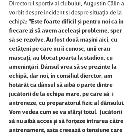
Directorul sportiv al clubului, Augustin Călin a
vorbit despre incident şi despre situaţia de la
echipă:
"Este foarte dificil şi pentru noi ca în
fiecare zi să avem aceleaşi probleme, sper
să se rezolve. Au fost două maşini aici, cu
cetăţeni pe care nu îi cunosc, unii erau
mascaţi, au blocat poarta la stadion, cu
ameninţări. Dânsul vrea să se prezinte la
echipă, dar noi, în consiliul dierctor, am
hotărât ca dânsul să aibă o parte dintre
jucătorii de la echipa mare, pe care să-i
antreneze, cu preparatorul fizic al dânsului.
Vom vedea cum se va sfârşi totul. Jucătorii
să nu aibă acces şi să forţeze intrarea către
antrenament, asta creează o tensiune care