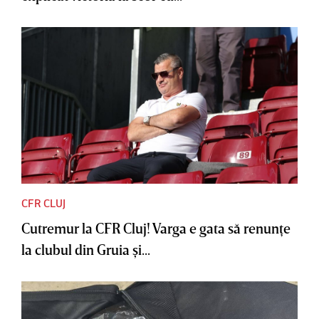
CFR CLUJ
Cutremur la CFR Cluj! Varga e gata să renunţe
la clubul din Gruia şi...