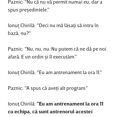
Paznic: "Nu că nu vă permit numai eu, dar a
spus preşedintele."
Ionuţ Chirilă: "Deci nu mă lăsaţi să intru în
bază, nu?"
Paznic: "Nu, nu, nu. Nu putem că ne dă pe noi
afară. E un ordin şi îl executăm."
Ionuţ Chirilă: "Eu am antrenament la ora 11."
Paznic: "A spus că aveţi alt program."
Ionuţ Chirilă:
"Eu am antrenament la ora 11
cu echipa, că sunt antrenorul acestei