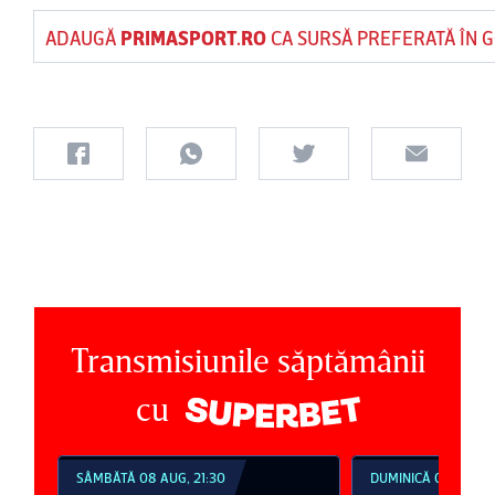
ADAUGĂ
PRIMASPORT.RO
CA SURSĂ PREFERATĂ ÎN 
Transmisiunile săptămânii
cu
SÂMBĂTĂ 08 AUG, 21:30
DUMINICĂ 09 AUG, 1