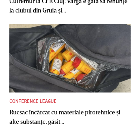
Cutremur la CFR Cluj! Varga e gata să renunţe
la clubul din Gruia şi...
CONFERENCE LEAGUE
Rucsac încărcat cu materiale pirotehnice şi
alte substanţe, găsit...