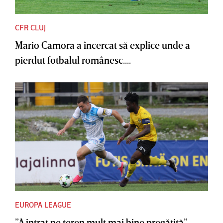
CFR CLUJ
Mario Camora a încercat să explice unde a
pierdut fotbalul românesc....
EUROPA LEAGUE
”A intrat pe teren mult mai bine pregătită”.