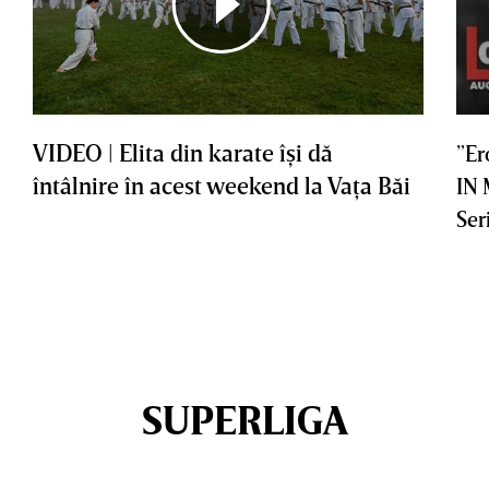
VIDEO | Elita din karate îşi dă
”Er
întâlnire în acest weekend la Vaţa Băi
IN
Ser
SUPERLIGA