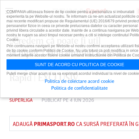
COMPANIA utilizeaza fisiere de tip cookie pentru a personaliza si imbunatati
experienta ta pe Website-ul nostru. Te informam ca ne-am actualizat politicile c
mai recente modificari propuse de Regulamentul (UE) 2016/679 privind protect
persoanelor fizice in ceea ce priveste prelucrarea datelor cu caracter personal 
privind libera circulatie a acestor date. Inainte de a continua navigarea pe Web
nostru te rugam sa aloci timpul necesar pentru a citi si intelege continutul Politi
„Credem că poate fi util
Cookie.
Prin continuarea navigarii pe Website-ul nostru confirmi acceptarea utilizarii fis
echipei”! Mohammed Kamara,
de tip cookie conform Politicii de Cookie. Nu uita totusi ca poti modifica in orice
moment setarile acestor fisiere cookie urmand instructiunile din Politica de Coo
aşteptat cu braţele deschise la
SUNT DE ACORD CU POLITICA DE COOKIE
Puteti merge chiar acum si sa va exprimati acordul individual la nivel de cookie
Rapid | EXCLUSIV
Politica de colectare acord cookie
Politica de confidentialitate
SUPERLIGA
PUBLICAT PE 4 IUN 2026
ADAUGĂ
PRIMASPORT.RO
CA SURSĂ PREFERATĂ ÎN 