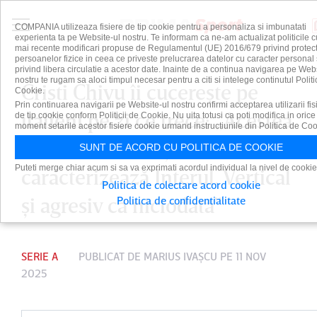
COMPANIA utilizeaza fisiere de tip cookie pentru a personaliza si imbunatati
experienta ta pe Website-ul nostru. Te informam ca ne-am actualizat politicile c
mai recente modificari propuse de Regulamentul (UE) 2016/679 privind protect
persoanelor fizice in ceea ce priveste prelucrarea datelor cu caracter personal 
privind libera circulatie a acestor date. Inainte de a continua navigarea pe Web
nostru te rugam sa aloci timpul necesar pentru a citi si intelege continutul Politi
Cristi Chivu îi cucereşte pe
Cookie.
Prin continuarea navigarii pe Website-ul nostru confirmi acceptarea utilizarii fis
italieni pe zi ce trece: „Acestea
de tip cookie conform Politicii de Cookie. Nu uita totusi ca poti modifica in orice
moment setarile acestor fisiere cookie urmand instructiunile din Politica de Coo
sunt exact calităţile care
SUNT DE ACORD CU POLITICA DE COOKIE
Puteti merge chiar acum si sa va exprimati acordul individual la nivel de cookie
caracterizează Interul. Vertical
Politica de colectare acord cookie
şi agresiv ca niciodată”
Politica de confidentialitate
SERIE A
PUBLICAT DE
MARIUS IVAŞCU
PE 11 NOV
2025