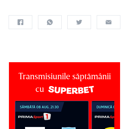
Transmisiunile săptămânii
cu
SÂMBĂTĂ 08 AUG, 21:30
DUMINICĂ 09 AUG, 1