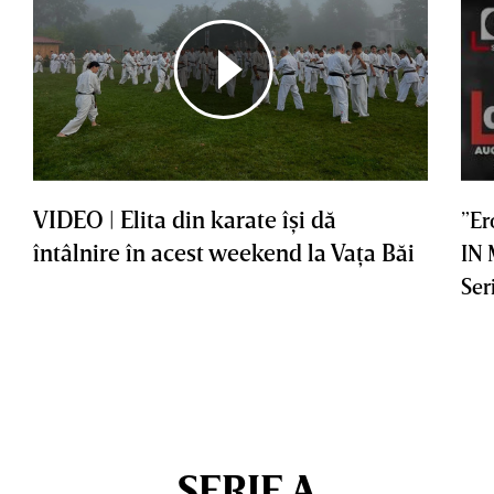
VIDEO | Elita din karate îşi dă
”Er
întâlnire în acest weekend la Vaţa Băi
IN
Ser
SERIE A