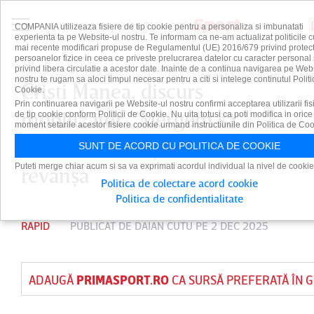
COMPANIA utilizeaza fisiere de tip cookie pentru a personaliza si imbunatati
experienta ta pe Website-ul nostru. Te informam ca ne-am actualizat politicile c
mai recente modificari propuse de Regulamentul (UE) 2016/679 privind protect
persoanelor fizice in ceea ce priveste prelucrarea datelor cu caracter personal 
privind libera circulatie a acestor date. Inainte de a continua navigarea pe Web
nostru te rugam sa aloci timpul necesar pentru a citi si intelege continutul Politi
Cristi Manea, discurs
Cookie.
Prin continuarea navigarii pe Website-ul nostru confirmi acceptarea utilizarii fis
mobilizator. ”Mergem să
de tip cookie conform Politicii de Cookie. Nu uita totusi ca poti modifica in orice
moment setarile acestor fisiere cookie urmand instructiunile din Politica de Coo
batem CFR Cluj să ne luăm
SUNT DE ACORD CU POLITICA DE COOKIE
Puteti merge chiar acum si sa va exprimati acordul individual la nivel de cookie
revanşa”
Politica de colectare acord cookie
Politica de confidentialitate
RAPID
PUBLICAT DE
DAIAN CUTU
PE 2 DEC 2025
ADAUGĂ
PRIMASPORT.RO
CA SURSĂ PREFERATĂ ÎN 