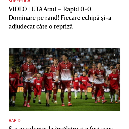
SUPERLIGA
VIDEO | UTA Arad – Rapid 0-0.
Dominare pe rând! Fiecare echipă şi-a
adjudecat câte o repriză
RAPID
S-a accidentat la încălzire şi a fost scos