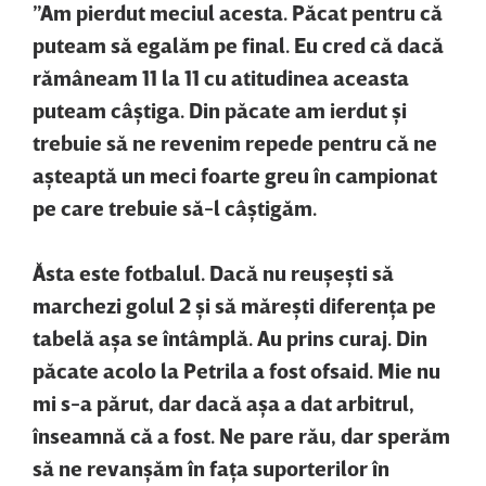
”Am pierdut meciul acesta. Păcat pentru că
puteam să egalăm pe final. Eu cred că dacă
rămâneam 11 la 11 cu atitudinea aceasta
puteam câştiga. Din păcate am ierdut şi
trebuie să ne revenim repede pentru că ne
aşteaptă un meci foarte greu în campionat
pe care trebuie să-l câştigăm.
Ăsta este fotbalul. Dacă nu reuşeşti să
marchezi golul 2 şi să măreşti diferenţa pe
tabelă aşa se întâmplă. Au prins curaj. Din
păcate acolo la Petrila a fost ofsaid. Mie nu
mi s-a părut, dar dacă aşa a dat arbitrul,
înseamnă că a fost. Ne pare rău, dar sperăm
să ne revanşăm în faţa suporterilor în