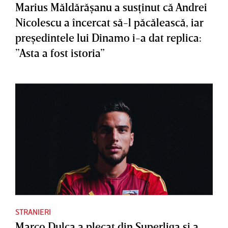
Marius Măldărăşanu a susţinut că Andrei
Nicolescu a încercat să-l păcălească, iar
preşedintele lui Dinamo i-a dat replica:
”Asta a fost istoria”
STRANIERI
Marco Dulca a plecat din Superliga şi a