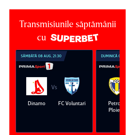
Transmisiunile săptămânii
cu
SÂMBĂTĂ 08 AUG, 21:30
DUMINICĂ 09 AUG, 1
Vs
V
eda
Dinamo
FC Voluntari
Petrolul
Ploieşti