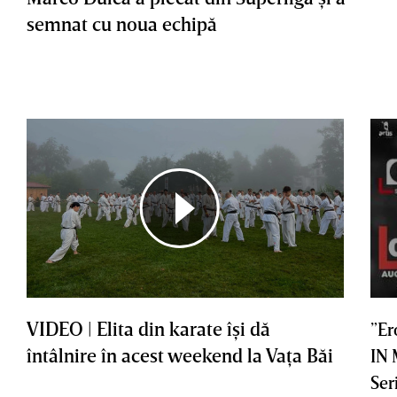
semnat cu noua echipă
VIDEO | Elita din karate îşi dă
”Er
întâlnire în acest weekend la Vaţa Băi
IN
Ser