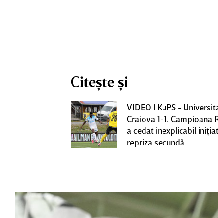
Citește și
VIDEO | KuPS - Universit
ează să fie
Craiova 1-1. Campioana 
me mare de la
a cedat inexplicabil iniţiat
fi OUT
repriza secundă