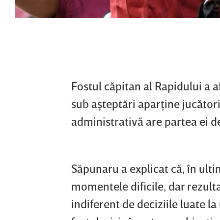
Fostul căpitan al Rapidului a 
sub aşteptări aparţine jucătoril
administrativă are partea ei de
Săpunaru a explicat că, în ulti
momentele dificile, dar rezulta
indiferent de deciziile luate l