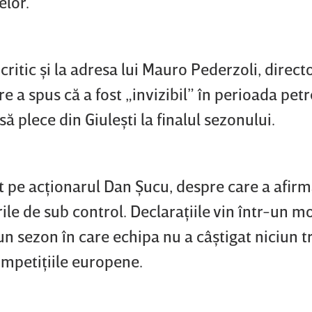
elor.
ritic şi la adresa lui Mauro Pederzoli, direct
re a spus că a fost „invizibil” în perioada petr
să plece din Giuleşti la finalul sezonului.
t pe acţionarul Dan Şucu, despre care a afirm
rile de sub control. Declaraţiile vin într-un 
n sezon în care echipa nu a câştigat niciun tr
competiţiile europene.