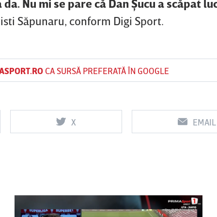
da. Nu mi se pare că Dan Şucu a scăpat luc
risti Săpunaru, conform Digi Sport.
ASPORT.RO
CA SURSĂ PREFERATĂ ÎN GOOGLE
X
EMAIL