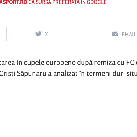
ASPORT.RO
CA SURSĂ PREFERATĂ ÎN GOOGLE
Vs
Vs
X
EMAIL
f
FCSB
UTA Arad
Rapid
icarea în cupele europene după remiza cu FC 
i Cristi Săpunaru a analizat în termeni duri sit