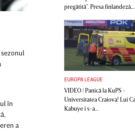
pregătită”. Presa finlandeză,..
u sezonul
a
EUROPA LEAGUE
VIDEO | Panică la KuPS -
Universitatea Craiova! Lui C
ul în
Kabuye i s-a...
ă,
teren a