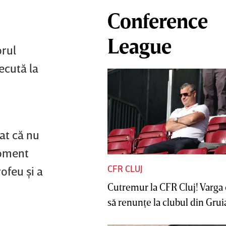
Conference
League
orul
ecută la
at că nu
moment
CFR CLUJ
ofeu şi a
Cutremur la CFR Cluj! Varga 
să renunţe la clubul din Gruia 