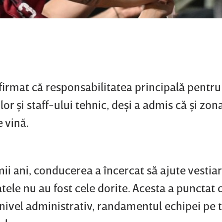
afirmat că responsabilitatea principală pentr
or şi staff-ului tehnic, deşi a admis că şi zon
 vină.
mii ani, conducerea a încercat să ajute vestiar
tele nu au fost cele dorite. Acesta a punctat c
a nivel administrativ, randamentul echipei pe 