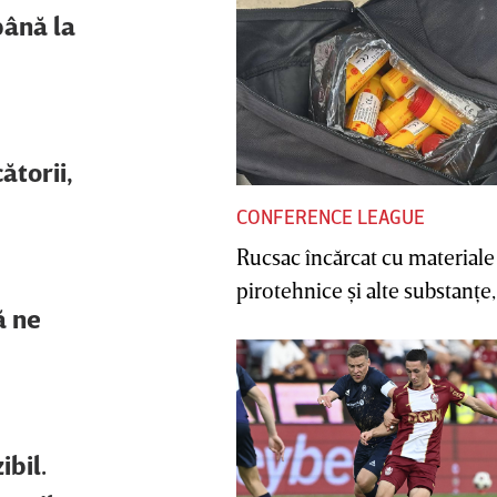
până la
ătorii,
CONFERENCE LEAGUE
Rucsac încărcat cu materiale
pirotehnice şi alte substanţe, 
ă ne
ibil.