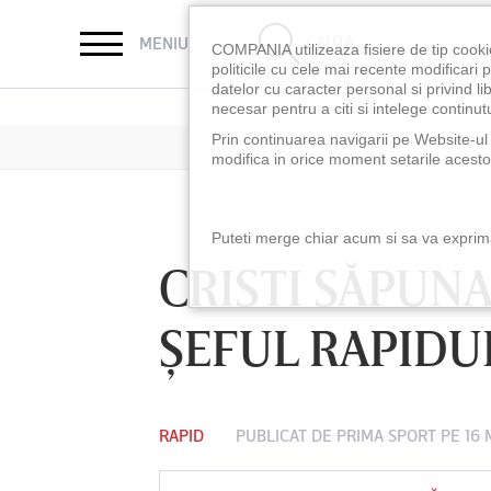
CAUTĂ
MENIU
COMPANIA utilizeaza fisiere de tip cooki
politicile cu cele mai recente modificar
datelor cu caracter personal si privind l
necesar pentru a citi si intelege continutu
Prin continuarea navigarii pe Website-ul n
modifica in orice moment setarile acestor
Puteti merge chiar acum si sa va exprimat
CRISTI SĂPUN
ŞEFUL RAPIDULU
RAPID
PUBLICAT DE
PRIMA SPORT
PE 16 
LUNI 10 AUG, 18:30
LUNI 10 AUG, 21:3