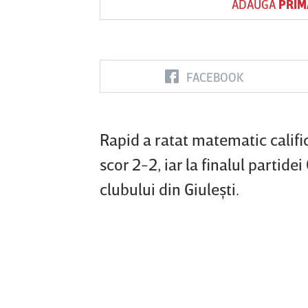
ADAUGĂ
PRIM
Vs
FACEBOOK
FC Botoşani
Corvinul
Sepsi OSK S
Hunedoara
Gheorghe
Rapid a ratat matematic calif
scor 2-2, iar la finalul partide
clubului din Giuleşti.