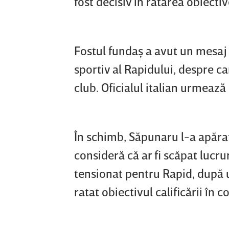
fost decisiv în ratarea obiectiv
Fostul fundaş a avut un mesaj c
sportiv al Rapidului, despre ca
club. Oficialul italian urmează 
În schimb, Săpunaru l-a apăra
consideră că ar fi scăpat lucru
tensionat pentru Rapid, după u
ratat obiectivul calificării în 