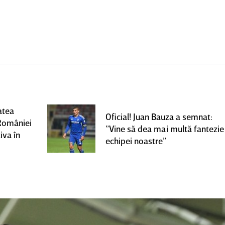
atea
Oficial! Juan Bauza a semnat:
României
”Vine să dea mai multă fantezie
iva în
echipei noastre”