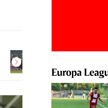
Jucătorul dorit de Pancu în
Giuleşti vrea să rupă contractul cu
CFR Cluj: ”A făcut notificare la
Europa Leag
club”