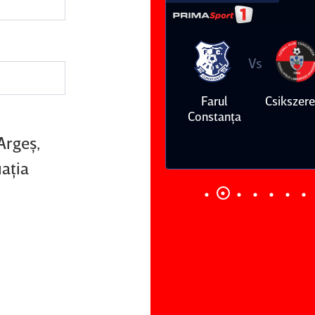
Vs
Vs
Farul
Csikszereda
Dinamo
FC Volunt
Constanţa
Argeş,
uaţia