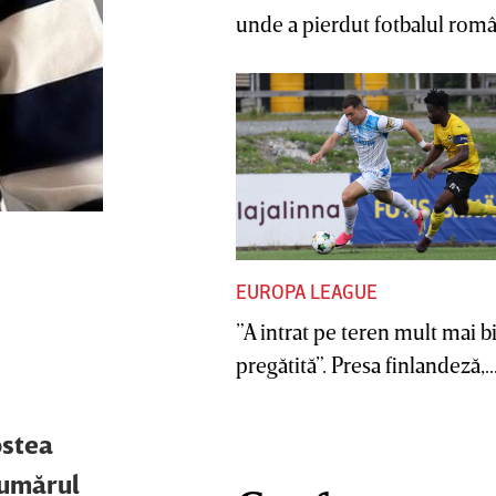
unde a pierdut fotbalul român
EUROPA LEAGUE
”A intrat pe teren mult mai b
pregătită”. Presa finlandeză,..
ostea
numărul