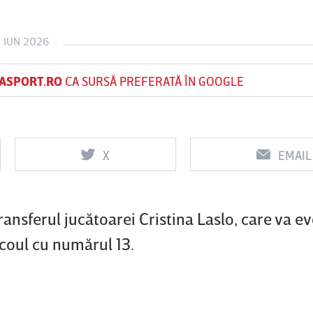
 IUN 2026
Vs
Vs
ASPORT.RO
CA SURSĂ PREFERATĂ ÎN GOOGLE
f
FCSB
UTA Arad
Rapid
X
EMAIL
ansferul jucătoarei Cristina Laslo, care va e
icoul cu numărul 13.