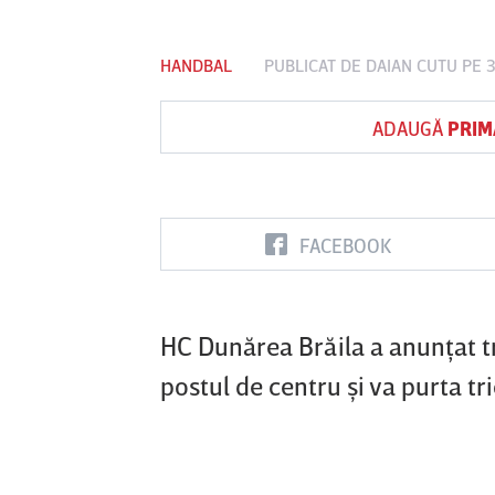
HANDBAL
PUBLICAT DE
DAIAN CUTU
PE 3
Vs
ADAUGĂ
PRIM
FC Botoşani
Corvinul
Sepsi OSK S
Hunedoara
Gheorghe
FACEBOOK
HC Dunărea Brăila a anunţat tr
postul de centru şi va purta tr