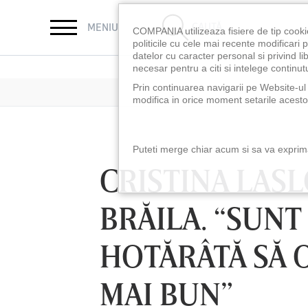
CAUTĂ
MENIU
COMPANIA utilizeaza fisiere de tip cooki
politicile cu cele mai recente modificar
datelor cu caracter personal si privind l
necesar pentru a citi si intelege continutu
Prin continuarea navigarii pe Website-ul n
modifica in orice moment setarile acestor
Puteti merge chiar acum si sa va exprimat
CRISTINA LAS
BRĂILA. “SUNT
HOTĂRÂTĂ SĂ 
MAI BUN”
LUNI 10 AUG, 18:30
LUNI 10 AUG, 21:3