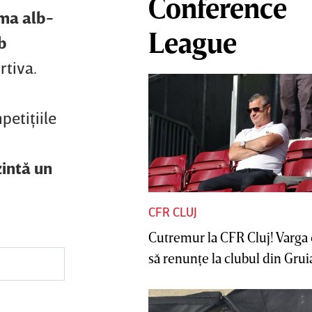
Conference
ima alb-
League
b
rtiva.
petiţiile
intă un
CFR CLUJ
Cutremur la CFR Cluj! Varga 
să renunţe la clubul din Gruia 