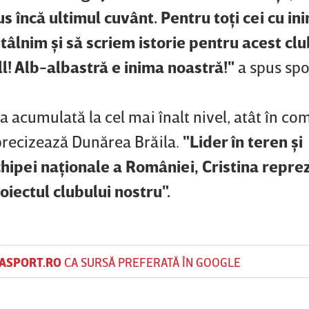
s încă ultimul cuvânt. Pentru toţi cei cu in
ntâlnim şi să scriem istorie pentru acest clu
l! Alb-albastră e inima noastră!"
a spus spo
 acumulată la cel mai înalt nivel, atât în com
, precizează Dunărea Brăila.
"Lider în teren şi
ipei naţionale a României, Cristina reprez
iectul clubului nostru".
ASPORT.RO
CA SURSĂ PREFERATĂ ÎN GOOGLE