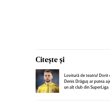
Citește și
 o lasă pe ”U”
Lovitură de teatru! Dorit
club de tradiţie
Denis Drăguş ar putea aj
un alt club din SuperLiga