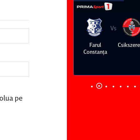
Vs
Vs
Farul
Csikszereda
Dinamo
FC Volunt
Constanţa
volua pe