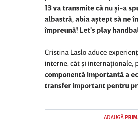
13 va transmite că nu şi-a spu
albastră, abia aştept să ne î
împreună! Let's play handbal
Cristina Laslo aduce experienţa
interne, cât şi internaţionale
componentă importantă a ech
transfer important pentru pro
ADAUGĂ
PRIM