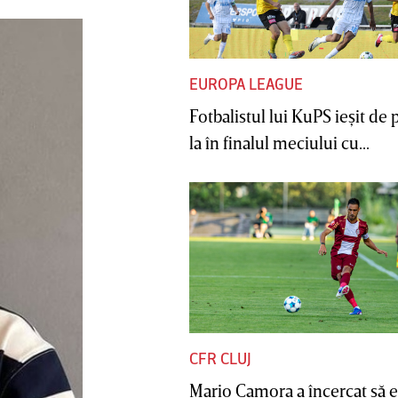
EUROPA LEAGUE
Fotbalistul lui KuPS ieşit de 
la în finalul meciului cu...
CFR CLUJ
Mario Camora a încercat să e