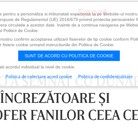
e pentru a personaliza si imbunatati experienta ta pe Website-ul nostr
i propuse de Regulamentul (UE) 2016/679 privind protectia persoanelor f
ibera circulatie a acestor date. Inainte de a continua navigarea pe Websi
l Politicii de Cookie.
ostru confirmi acceptarea utilizarii fisierelor de tip cookie conform Polit
 fisiere cookie urmand instructiunile din Politica de Cookie.
SUNT DE ACORD CU POLITICA DE COOKIE
i acordul individual la nivel de cookie:
LO A SEMNAT CU DUNĂ
Politica de colectare acord cookie
Politica de confidentialitate
 ÎNCREZĂTOARE ŞI
OFER FANILOR CEEA C
0
VINERI 07 AUG, 21:00
SÂ