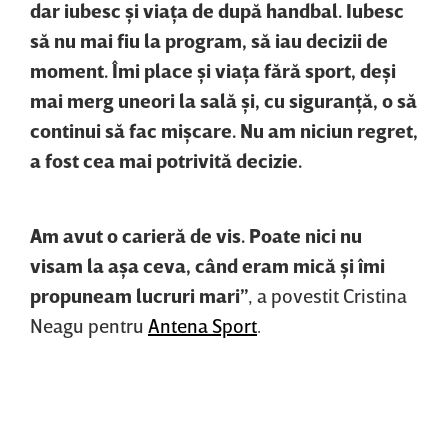
dar iubesc şi viaţa de după handbal. Iubesc
să nu mai fiu la program, să iau decizii de
moment. Îmi place şi viaţa fără sport, deşi
mai merg uneori la sală şi, cu siguranţă, o să
continui să fac mişcare. Nu am niciun regret,
a fost cea mai potrivită decizie.
Am avut o carieră de vis. Poate nici nu
visam la aşa ceva, când eram mică şi îmi
propuneam lucruri mari”
, a povestit Cristina
Neagu pentru
Antena Sport
.