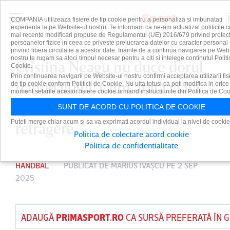
COMPANIA utilizeaza fisiere de tip cookie pentru a personaliza si imbunatati
experienta ta pe Website-ul nostru. Te informam ca ne-am actualizat politicile c
mai recente modificari propuse de Regulamentul (UE) 2016/679 privind protect
persoanelor fizice in ceea ce priveste prelucrarea datelor cu caracter personal 
privind libera circulatie a acestor date. Inainte de a continua navigarea pe Web
nostru te rugam sa aloci timpul necesar pentru a citi si intelege continutul Politi
Cristina Neagu nu duce dorul
Cookie.
Prin continuarea navigarii pe Website-ul nostru confirmi acceptarea utilizarii fis
handbalului! Cum arată viaţa
de tip cookie conform Politicii de Cookie. Nu uita totusi ca poti modifica in orice
moment setarile acestor fisiere cookie urmand instructiunile din Politica de Coo
sportivei la câteva luni de la
SUNT DE ACORD CU POLITICA DE COOKIE
Puteti merge chiar acum si sa va exprimati acordul individual la nivel de cookie
retragere
Politica de colectare acord cookie
Politica de confidentialitate
HANDBAL
PUBLICAT DE
MARIUS IVAŞCU
PE 2 SEP
2025
ADAUGĂ
PRIMASPORT.RO
CA SURSĂ PREFERATĂ ÎN 