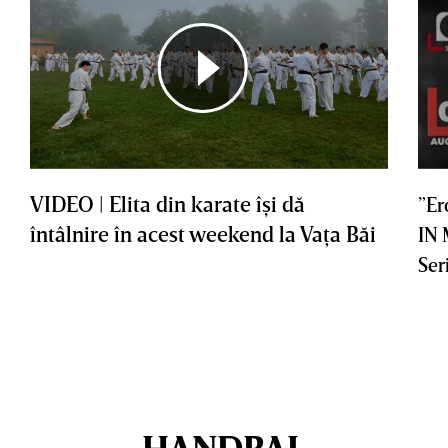
VIDEO | Elita din karate îşi dă
”Er
întâlnire în acest weekend la Vaţa Băi
IN
Ser