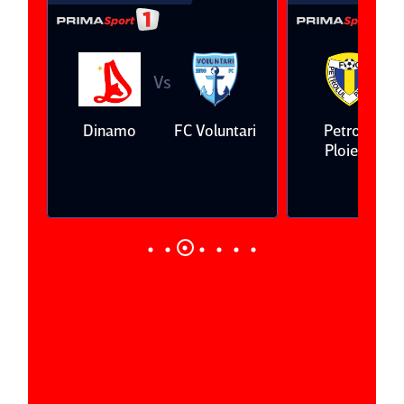
Vs
V
eda
Dinamo
FC Voluntari
Petrolul
Ploieşti