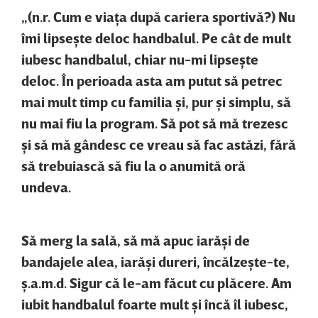
„(n.r. Cum e viaţa după cariera sportivă?) Nu
îmi lipseşte deloc handbalul. Pe cât de mult
iubesc handbalul, chiar nu-mi lipseşte
deloc. În perioada asta am putut să petrec
mai mult timp cu familia şi, pur şi simplu, să
nu mai fiu la program. Să pot să mă trezesc
şi să mă gândesc ce vreau să fac astăzi, fără
să trebuiască să fiu la o anumită oră
undeva.
Să merg la sală, să mă apuc iarăşi de
bandajele alea, iarăşi dureri, încălzeşte-te,
ş.a.m.d. Sigur că le-am făcut cu plăcere. Am
iubit handbalul foarte mult şi încă îl iubesc,