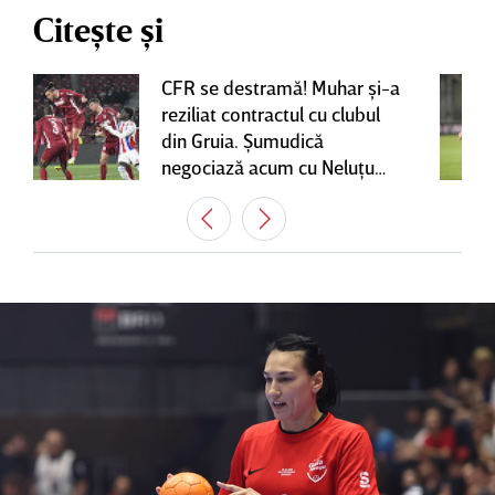
Citește și
CFR se destramă! Muhar şi-a
reziliat contractul cu clubul
din Gruia. Şumudică
negociază acum cu Neluţu
Varga, care mai are o
variantă pentru banca tehnică
| EXCLUSIV