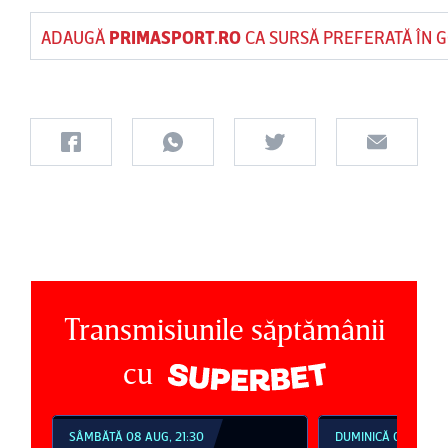
ADAUGĂ
PRIMASPORT.RO
CA SURSĂ PREFERATĂ ÎN 
Transmisiunile săptămânii
cu
SÂMBĂTĂ 08 AUG, 21:30
DUMINICĂ 09 AUG, 1