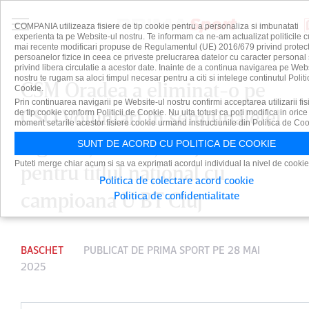
COMPANIA utilizeaza fisiere de tip cookie pentru a personaliza si imbunatati
experienta ta pe Website-ul nostru. Te informam ca ne-am actualizat politicile c
mai recente modificari propuse de Regulamentul (UE) 2016/679 privind protect
persoanelor fizice in ceea ce priveste prelucrarea datelor cu caracter personal 
privind libera circulatie a acestor date. Inainte de a continua navigarea pe Web
nostru te rugam sa aloci timpul necesar pentru a citi si intelege continutul Politi
CSM Oradea a eliminat-o pe
Cookie.
Prin continuarea navigarii pe Website-ul nostru confirmi acceptarea utilizarii fis
CSO Voluntari în semifinalelel
de tip cookie conform Politicii de Cookie. Nu uita totusi ca poti modifica in orice
moment setarile acestor fisiere cookie urmand instructiunile din Politica de Coo
Ligii Naţionale şi va juca
SUNT DE ACORD CU POLITICA DE COOKIE
Puteti merge chiar acum si sa va exprimati acordul individual la nivel de cookie
pentru titlul naţional cu
Politica de colectare acord cookie
campioana U BT Cluj
Politica de confidentialitate
BASCHET
PUBLICAT DE
PRIMA SPORT
PE 28 MAI
2025