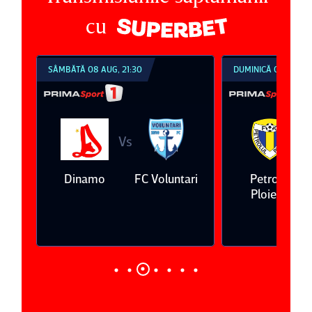
cu
SÂMBĂTĂ 08 AUG, 21:30
DUMINICĂ 09 AUG, 1
Vs
V
eda
Dinamo
FC Voluntari
Petrolul
Ploieşti