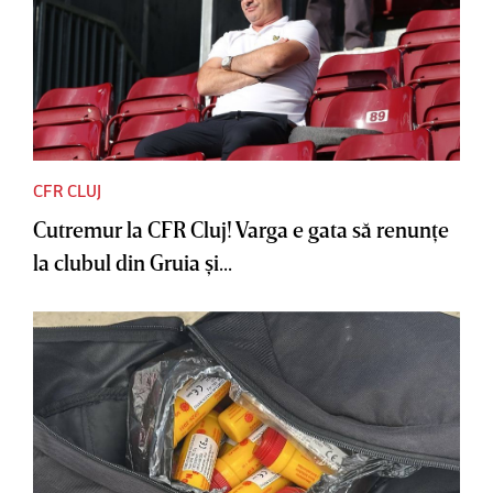
CFR CLUJ
Cutremur la CFR Cluj! Varga e gata să renunţe
la clubul din Gruia şi...