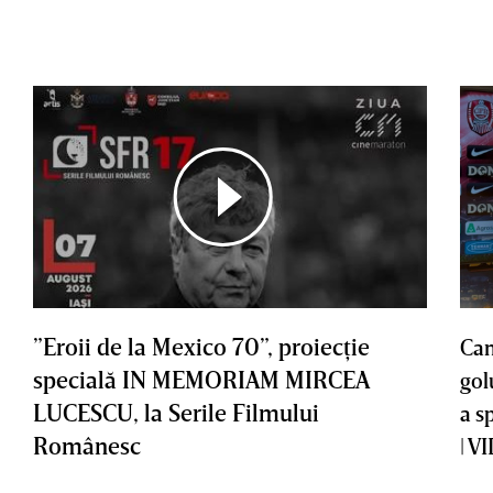
”Eroii de la Mexico 70”, proiecţie
Cam
specială IN MEMORIAM MIRCEA
gol
LUCESCU, la Serile Filmului
a s
Românesc
| V