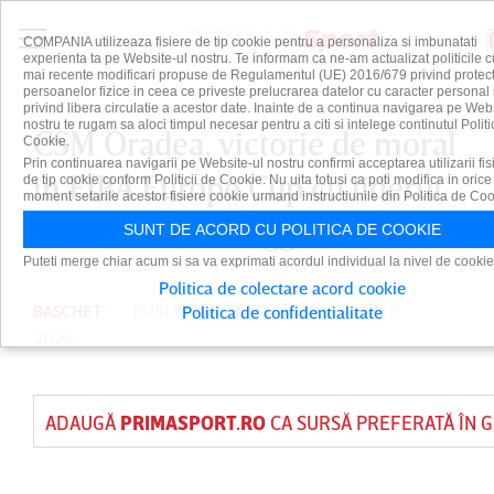
COMPANIA utilizeaza fisiere de tip cookie pentru a personaliza si imbunatati
experienta ta pe Website-ul nostru. Te informam ca ne-am actualizat politicile c
mai recente modificari propuse de Regulamentul (UE) 2016/679 privind protect
persoanelor fizice in ceea ce priveste prelucrarea datelor cu caracter personal 
privind libera circulatie a acestor date. Inainte de a continua navigarea pe Web
nostru te rugam sa aloci timpul necesar pentru a citi si intelege continutul Politi
CSM Oradea, victorie de moral
Cookie.
Prin continuarea navigarii pe Website-ul nostru confirmi acceptarea utilizarii fis
în FIBA Europe Cup cu liderul
de tip cookie conform Politicii de Cookie. Nu uita totusi ca poti modifica in orice
moment setarile acestor fisiere cookie urmand instructiunile din Politica de Coo
Pallacanestro Reggiana
SUNT DE ACORD CU POLITICA DE COOKIE
Puteti merge chiar acum si sa va exprimati acordul individual la nivel de cookie
Politica de colectare acord cookie
BASCHET
PUBLICAT DE
DAIAN CUTU
PE 4 FEB
Politica de confidentialitate
2026
ADAUGĂ
PRIMASPORT.RO
CA SURSĂ PREFERATĂ ÎN 