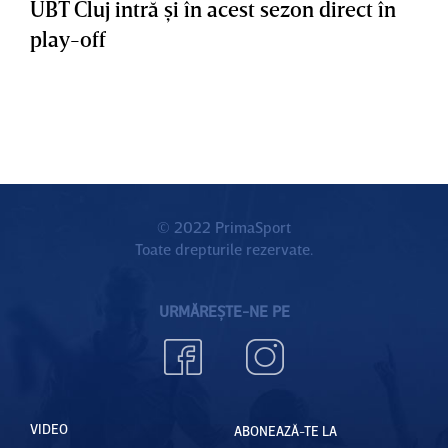
UBT Cluj intră şi în acest sezon direct în
play-off
© 2022 PrimaSport
Toate drepturile rezervate.
URMĂREȘTE-NE PE
VIDEO
ABONEAZĂ-TE LA