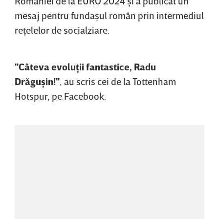
României de la EURO 2024 şi a publicat un
mesaj pentru fundaşul român prin intermediul
reţelelor de socialziare.
"Câteva evoluţii fantastice, Radu
Drăguşin!"
, au scris cei de la Tottenham
Hotspur, pe Facebook.