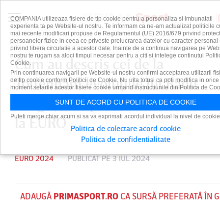
COMPANIA utilizeaza fisiere de tip cookie pentru a personaliza si imbunatati
experienta ta pe Website-ul nostru. Te informam ca ne-am actualizat politicile c
mai recente modificari propuse de Regulamentul (UE) 2016/679 privind protect
persoanelor fizice in ceea ce priveste prelucrarea datelor cu caracter personal 
privind libera circulatie a acestor date. Inainte de a continua navigarea pe Web
nostru te rugam sa aloci timpul necesar pentru a citi si intelege continutul Politi
Cum au descris cei de la
Cookie.
Prin continuarea navigarii pe Website-ul nostru confirmi acceptarea utilizarii fis
Tottenham evoluţiile lui Radu
de tip cookie conform Politicii de Cookie. Nu uita totusi ca poti modifica in orice
moment setarile acestor fisiere cookie urmand instructiunile din Politica de Coo
Drăguşin după eliminarea de
SUNT DE ACORD CU POLITICA DE COOKIE
Puteti merge chiar acum si sa va exprimati acordul individual la nivel de cookie
la EURO
Politica de colectare acord cookie
Politica de confidentialitate
EURO 2024
PUBLICAT PE 3 IUL 2024
ADAUGĂ
PRIMASPORT.RO
CA SURSĂ PREFERATĂ ÎN 