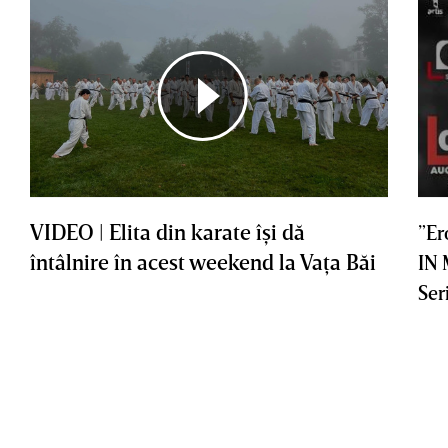
VIDEO | Elita din karate îşi dă
”Er
întâlnire în acest weekend la Vaţa Băi
IN
Ser