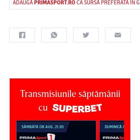
ADAUGĂ
PRIMASPORT.RO
CA SURSĂ PREFERATĂ ÎN 
Transmisiunile săptămânii
cu
DUMINICĂ 09 AUG, 18:30
DUMINICĂ 09 AUG, 2