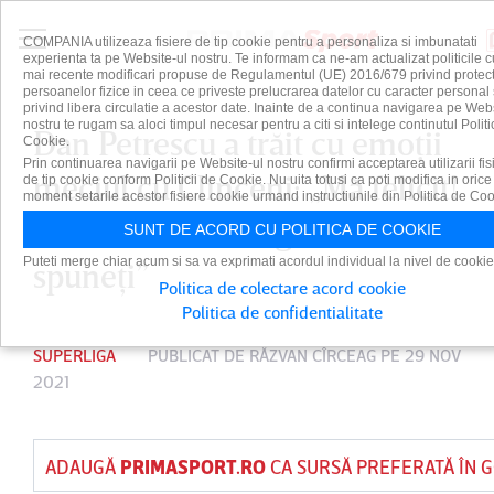
COMPANIA utilizeaza fisiere de tip cookie pentru a personaliza si imbunatati
experienta ta pe Website-ul nostru. Te informam ca ne-am actualizat politicile c
mai recente modificari propuse de Regulamentul (UE) 2016/679 privind protect
persoanelor fizice in ceea ce priveste prelucrarea datelor cu caracter personal 
privind libera circulatie a acestor date. Inainte de a continua navigarea pe Web
nostru te rugam sa aloci timpul necesar pentru a citi si intelege continutul Politi
Dan Petrescu a trăit cu emoţii
Cookie.
Prin continuarea navigarii pe Website-ul nostru confirmi acceptarea utilizarii fis
meciul cu Clinceni: „Mă felicit!
de tip cookie conform Politicii de Cookie. Nu uita totusi ca poti modifica in orice
moment setarile acestor fisiere cookie urmand instructiunile din Politica de Coo
Meciul a fost mai greu decât
SUNT DE ACORD CU POLITICA DE COOKIE
Puteti merge chiar acum si sa va exprimati acordul individual la nivel de cookie
spuneţi”
Politica de colectare acord cookie
Politica de confidentialitate
SUPERLIGA
PUBLICAT DE
RĂZVAN CÎRCEAG
PE 29 NOV
2021
ADAUGĂ
PRIMASPORT.RO
CA SURSĂ PREFERATĂ ÎN 