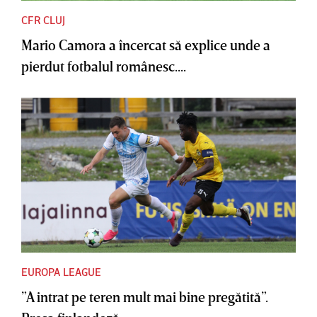
CFR CLUJ
Mario Camora a încercat să explice unde a
pierdut fotbalul românesc....
EUROPA LEAGUE
”A intrat pe teren mult mai bine pregătită”.