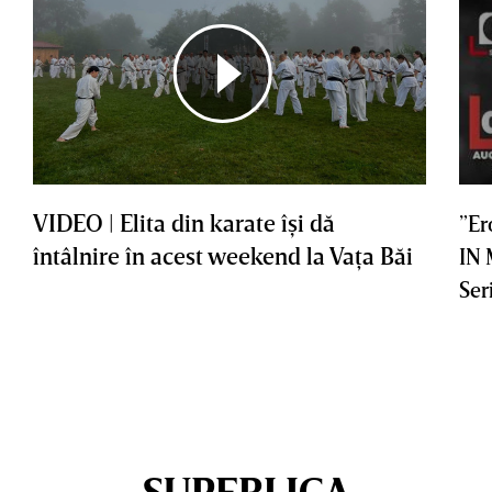
VIDEO | Elita din karate îşi dă
”Er
întâlnire în acest weekend la Vaţa Băi
IN
Ser
SUPERLIGA