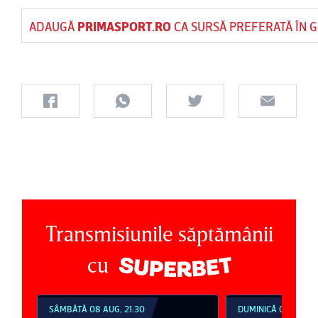
ADAUGĂ
PRIMASPORT.RO
CA SURSĂ PREFERATĂ ÎN 
Transmisiunile săptămânii
cu
SÂMBĂTĂ 08 AUG, 21:30
DUMINICĂ 09 AUG, 1