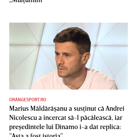
ORANGESPORT.RO
Marius Măldărăşanu a susţinut că Andrei
Nicolescu a încercat să-l păcălească, iar
preşedintele lui Dinamo i-a dat replica:
”Asta a fost istoria”