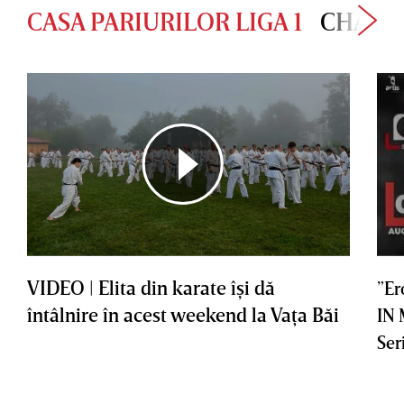
CASA PARIURILOR LIGA 1
CHAMP
VIDEO | Elita din karate îşi dă
”Er
întâlnire în acest weekend la Vaţa Băi
IN
Ser