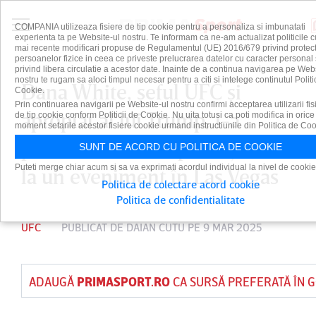
COMPANIA utilizeaza fisiere de tip cookie pentru a personaliza si imbunatati
experienta ta pe Website-ul nostru. Te informam ca ne-am actualizat politicile c
mai recente modificari propuse de Regulamentul (UE) 2016/679 privind protect
persoanelor fizice in ceea ce priveste prelucrarea datelor cu caracter personal 
privind libera circulatie a acestor date. Inainte de a continua navigarea pe Web
nostru te rugam sa aloci timpul necesar pentru a citi si intelege continutul Politi
Dana White, şeful UFC şi
Cookie.
Prin continuarea navigarii pe Website-ul nostru confirmi acceptarea utilizarii fis
apropiat al lui Trump, i-a
de tip cookie conform Politicii de Cookie. Nu uita totusi ca poti modifica in orice
moment setarile acestor fisiere cookie urmand instructiunile din Politica de Coo
primit cu căldură pe fraţii Tate
SUNT DE ACORD CU POLITICA DE COOKIE
Puteti merge chiar acum si sa va exprimati acordul individual la nivel de cookie
la un eveniment în Las Vegas
Politica de colectare acord cookie
Politica de confidentialitate
UFC
PUBLICAT DE
DAIAN CUTU
PE 9 MAR 2025
ADAUGĂ
PRIMASPORT.RO
CA SURSĂ PREFERATĂ ÎN 