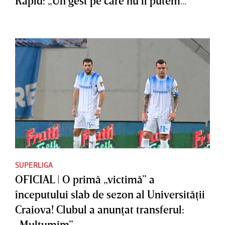
Rapid: „Un gest pe care nu îl putem
accepta”
SUPERLIGA
OFICIAL | O primă „victimă” a
începutului slab de sezon al Universităţii
Craiova! Clubul a anunţat transferul:
„Mulţumim”