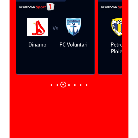
Vs
V
eda
Dinamo
FC Voluntari
Petrolul
Ploieşti